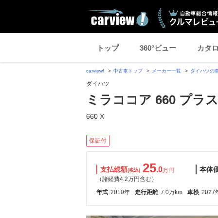
トップ
360°ビュー
カタ
carview!
中古車トップ
メーカー一覧
ダイハツの
ダイハツ
ミラココア 660 プラス
660 X
保証付
25
支払総額
.0
本体
万円
(税込)
（諸経費4.2万円含む）
年式
2010年
走行距離
7.0万km
車検
2027