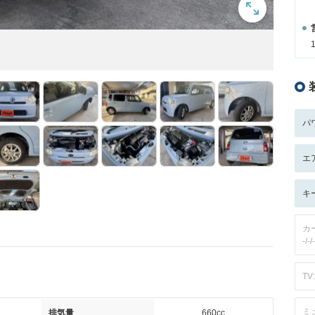
パ
エ
キ
カ
-/-/-
TV:
ミ
排気量
660cc