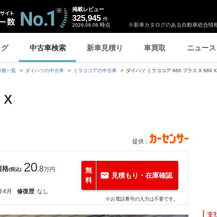
掲載レビュー
325,945
件
時点
※新車カタログのある自動車総合情報
2026.08.08
ログ
中古車検索
新車見積り
車買取
ニュース
車種一覧
ダイハツの中古車
ミラココアの中古車
ダイハツ ミラココア 660 プラス X 660 X
 X
提供：
20
価格
.8
万円
無
(税込)
見積もり・在庫確認
料
年4月
修復歴
なし
※お電話番号の入力は不要です。
支