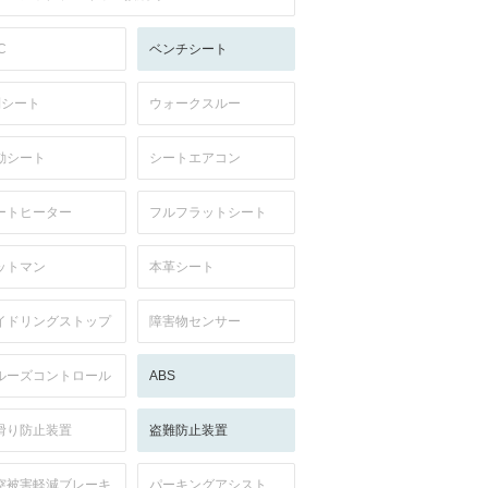
C
ベンチシート
列シート
ウォークスルー
動シート
シートエアコン
ートヒーター
フルフラットシート
ットマン
本革シート
イドリングストップ
障害物センサー
ルーズコントロール
ABS
滑り防止装置
盗難防止装置
突被害軽減ブレーキ
パーキングアシスト