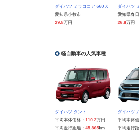
ダイハツ ミラココア 660 X
ダイハツ ミ
愛知県小牧市
愛知県春
29.8
万円
26.8
万円
軽自動車の人気車種
ダイハツ タント
ダイハツ 
平均本体価格：
110.2
万円
平均本体
平均走行距離：
45,865
km
平均走行