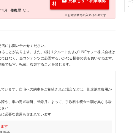
見積もり・在庫確認
ス
料
-
年4月
修復歴
なし
※お電話番号の入力は不要です。
売店にお問い合わせください。
ることがあります。また、(株)リクルートおよびLINEヤフー株式会社は
のではなく、当コンテンツに起因するいかなる損害の責も負いかねます。
無断で転写、転載、複製することを禁じます。
す
しています。自宅への納車をご希望された場合などは、別途納車費用が
る際や、車の定置場所、登録月によって、手数料や税金の額が異なる場
ださい
めに必要な費用も含まれています
ります
る場合