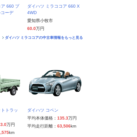
 660 プ
ダイハツ ミラココア 660 X
ルコーデ
4WD
愛知県小牧市
60.0
万円
ダイハツ ミラココアの中古車情報をもっと見る
ットトラッ
ダイハツ コペン
平均本体価格：
135.3
万円
3.0
万円
平均走行距離：
63,506
km
,575
km