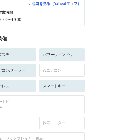
地図を見る（Yahoo!マップ）
営業時間
10:00〜19:00
装備
ワステ
パワーウィンドウ
アコン/クーラー
Wエアコン
ーレス
スマートキー
ーナビ
/-
-
後席モニター
ュージックプレイヤー接続可