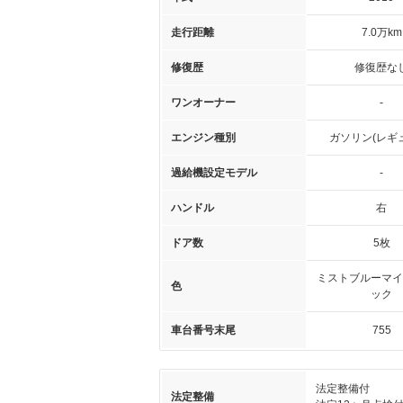
走行距離
7.0万km
修復歴
修復歴な
ワンオーナー
-
エンジン種別
ガソリン(レギ
過給機設定モデル
-
ハンドル
右
ドア数
5枚
ミストブルーマイ
色
ック
車台番号末尾
755
法定整備付
法定整備