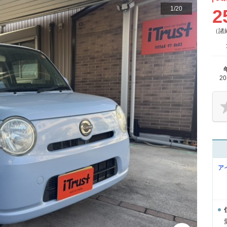
1
/
20
2
（諸
2
ア