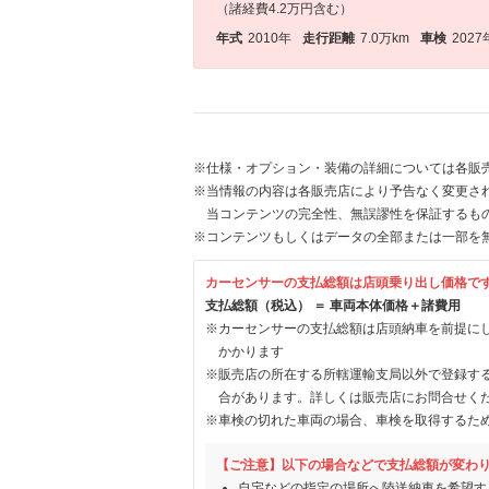
（諸経費4.2万円含む）
年式
2010年
走行距離
7.0万km
車検
2027
※仕様・オプション・装備の詳細については各販
※当情報の内容は各販売店により予告なく変更され
当コンテンツの完全性、無誤謬性を保証するも
※コンテンツもしくはデータの全部または一部を
カーセンサーの支払総額は店頭乗り出し価格で
支払総額（税込） ＝ 車両本体価格＋諸費用
※カーセンサーの支払総額は店頭納車を前提に
かかります
※販売店の所在する所轄運輸支局以外で登録す
合があります。詳しくは販売店にお問合せく
※車検の切れた車両の場合、車検を取得するた
【ご注意】以下の場合などで支払総額が変わ
自宅などの指定の場所へ陸送納車を希望す