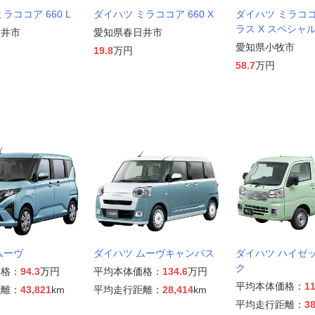
ラココア 660 L
ダイハツ ミラココア 660 X
ダイハツ ミラココア
ラス X スペシャ
日井市
愛知県春日井市
愛知県小牧市
19.8
万円
58.7
万円
ムーヴ
ダイハツ ムーヴキャンバス
ダイハツ ハイゼ
ク
価格：
94.3
万円
平均本体価格：
134.6
万円
平均本体価格：
11
距離：
43,821
km
平均走行距離：
28,414
km
平均走行距離：
38