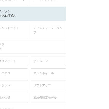
アバッグ
席/助手席/-/-
EDヘッドライト
ディスチャージドラン
プ
メラ
/-
動リアゲート
サンルーフ
ルエアロ
アルミホイール
ーダウン
リフトアップ
冷地仕様
過給機設定モデル