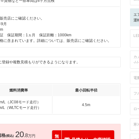
付※貨物など一部車両は6ヶ月点検
エ
販売店にご確認ください。
運転
年9月
km
証 保証期間：1ヵ月 保証距離：1000km
L
格に含まれています。詳細については、販売店にご確認ください。
カ
に登録や複数見積もりができるようになります。
-/-/-
電
燃料消費率
最小回転半径
フ
km/L（JC08モード走行）
4.5m
km/L（WLTCモード走行）
ロ
寒
20
価格
.8
万円
無
(税込)