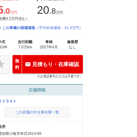
5
20
.0
.8
万円
万円
経費4.2万円含む）
この車種の相場価格
（平均本体価格：41.3万円）
年式
走行距離
車検
修復歴
010年
7.0万km
2027年4月
なし
無
見積もり・在庫確認
料
※お電話番号の入力は不要です。
店舗情報
イトラスト
この店舗の中古車在庫一覧
住所
愛知県小牧市本庄2614-85