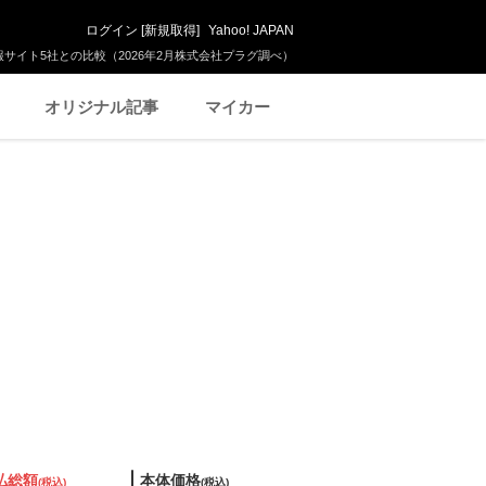
ログイン
[
新規取得
]
Yahoo! JAPAN
サイト5社との比較（2026年2月株式会社プラグ調べ）
オリジナル記事
マイカー
払総額
本体価格
(税込)
(税込)