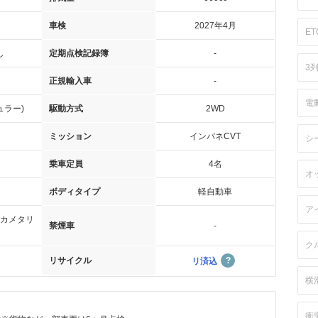
車検
2027年4月
ET
し
定期点検記録簿
-
3
正規輸入車
-
電
ュラー)
駆動方式
2WD
ミッション
インパネCVT
シ
乗車定員
4名
オ
ボディタイプ
軽自動車
ア
カメタリ
禁煙車
-
ク
リサイクル
リ済込
横
衝