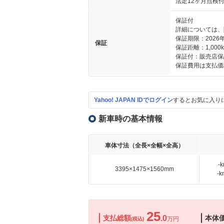
法定12ヶ月点検
保証付
詳細については、
保証期限：2026
保証
保証距離：1,000
保証付：販売店保
保証費用は支払価
Yahoo! JAPAN IDでログイン
するとお気に入り
新車時の基本情報
車体寸法（全長×全幅×全高）
-
3395×1475×1560mm
-
25
支払総額
.0
本体
万円
(税込)