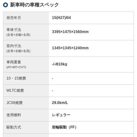
新車時の車種スペック
発売年月
15(H27)/04
車体寸法
3395
×
1475
×
1560
mm
(全長×全幅×全高)
室内寸法
1345
×
1345
×
1240
mm
(全長×全幅×全高)
車両重量
-/-/810
kg
(AT×MT×CVT)
10・15燃費
-
WLTC燃費
-
JC08燃費
29.0km/L
使用燃料
レギュラー
駆動方式
前輪駆動（FF）