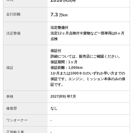
(H28)
年
7.3
走行距離
万km
法定整備付
法定整備
法定12ヶ月点検付※貨物など一部車両は6ヶ月
点検
保証付
詳細については、販売店にご確認ください。
保証期間：1ヶ月
保証
保証距離：1,000km
1か月または1000キロのいずれか早い方までの
保証です。エンジン、ミッション本体のみの保
証です。
車検
2027(R9) 年7月
修復歴
なし
ワンオーナー
-
正規輸入車
-