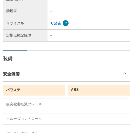
禁煙車
-
リサイクル
リ済込
定期点検記録簿
-
装備
安全装備
ABS
パワステ
衝突被害軽減ブレーキ
クルーズコントロール