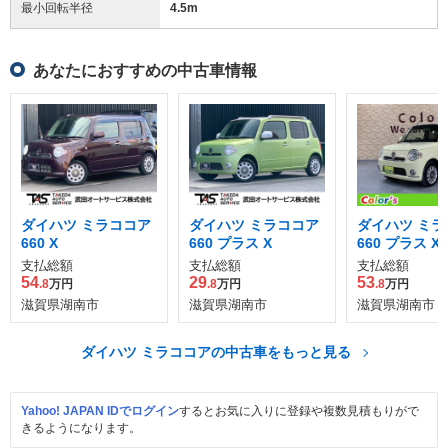
最小回転半径
4.5
m
あなたにおすすめの中古車情報
ダイハツ ミラココア
ダイハツ ミラココア
ダイハツ ミラ
660 X
660 プラス X
660 プラス X
支払総額
支払総額
支払総額
54
29
53
.8
万円
.8
万円
.8
万円
滋賀県湖南市
滋賀県湖南市
滋賀県湖南市
ダイハツ ミラココアの中古車をもっと見る
Yahoo! JAPAN IDでログイン
するとお気に入りに登録や複数見積もりがで
きるようになります。