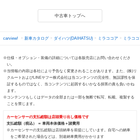
中古車トップへ
新車カタログ
ダイハツ(DAIHATSU)
ミラココア
ミラココ
carview!
※仕様・オプション・装備の詳細については各販売店にお問い合わせくださ
い。
※当情報の内容は各社により予告なく変更されることがあります。また、(株)リ
クルートおよびLINEヤフー株式会社は当コンテンツの完全性、無誤謬性を保
証するものではなく、当コンテンツに起因するいかなる損害の責も負いかね
ます。
※コンテンツもしくはデータの全部または一部を無断で転写、転載、複製する
ことを禁じます。
カーセンサーの支払総額は店頭乗り出し価格です
支払総額（税込） ＝ 車両本体価格＋諸費用
※カーセンサーの支払総額は店頭納車を前提にしています。自宅への納車
をご希望された場合などは、別途納車費用がかかります