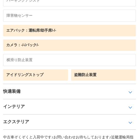
パーキングアシスト
障害物センサー
エアバック：運転席/助手席/-/-
カメラ：-/-/バック/-
横滑り防止装置
アイドリングストップ
盗難防止装置
快適装備
インテリア
エクステリア
中古車ぞくぞくと入荷中です♪お問い合わせお待ちしております♪近畿運輸局指