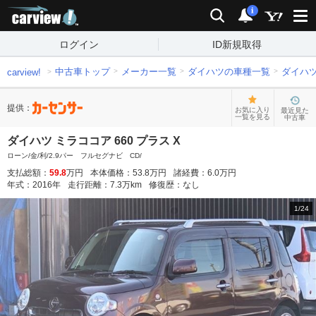
carview!
検索
通知
i
ログイン
ID新規取得
中古車トップ
メーカー一覧
ダイハツの車種一覧
ダイハ
carview!
提供：
お気に入り
最近見た
一覧を見る
中古車
ダイハツ ミラココア 660 プラス X
ローン/金/利/2.9パー フルセグナビ CD/
支払総額：
59.8
万円
本体価格：
53.8
万円
諸経費：
6.0
万円
年式：
2016
年
走行距離：
7.3
万km
修復歴：
なし
1
/
24