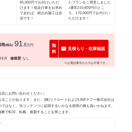
85,000円でお付けいただ
たプランをご用意しました
けます！低走行車をお求め
♪通常210,800円のとこ
であれば、錆止め施工は必
ろ、170,000円でお付けい
須です！
ただけます！
91
価格
.8
万円
無
(税込)
見積もり・在庫確認
料
年6月
修復歴
なし
※お電話番号の入力は不要です。
売店にお問い合わせください。
ることがあります。また、(株)リクルートおよびLINEヤフー株式会社は
のではなく、当コンテンツに起因するいかなる損害の責も負いかねます。
無断で転写、転載、複製することを禁じます。
す