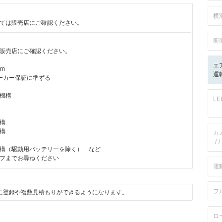
横
ては販売店にご確認ください。
衝
販売店にご確認ください。
エ
km
運転
ーカー保証に準ずる
機構
L
構
構
カ
-/-/-
構（駆動用バッテリーを除く） など
フまでお尋ねください
電
フ
に登録や複数見積もりができるようになります。
ロ