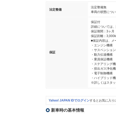
法定整備無
法定整備
車両の状態につい
保証付
詳細については、
保証期間：3ヶ月
保証距離：3,000
■保証内容は、メ
・エンジン機構
・サスペンション
保証
・動力伝達機構
・乗員保証機構
・ステアリング機
・排出ガス浄化機
・電子制御機構
・ハイブリッド機
※詳しくはスタッ
Yahoo! JAPAN IDでログイン
するとお気に入り
新車時の基本情報