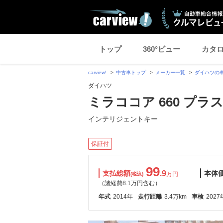
トップ
360°ビュー
カタ
carview!
中古車トップ
メーカー一覧
ダイハツの
ダイハツ
ミラココア 660 プラス
インテリジェントキー
保証付
99
支払総額
.9
本体
万円
(税込)
（諸経費8.1万円含む）
年式
2014年
走行距離
3.4万km
車検
2027