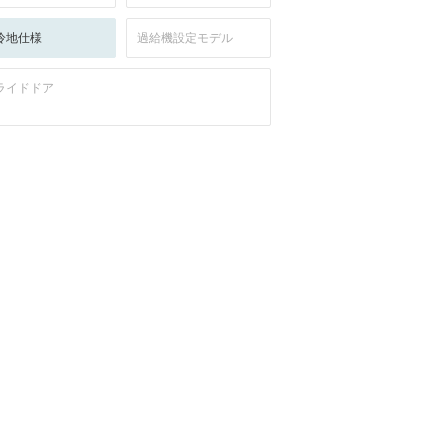
冷地仕様
過給機設定モデル
ライドドア