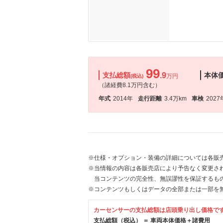
99
支払総額
.9
本体
万円
(税込)
（諸経費8.1万円含む）
年式
2014年
走行距離
3.4万km
車検
2027
※仕様・オプション・装備の詳細については各販
※当情報の内容は各販売店により予告なく変更され
当コンテンツの完全性、無誤謬性を保証するも
※コンテンツもしくはデータの全部または一部を
カーセンサーの支払総額は店頭乗り出し価格で
支払総額（税込） ＝ 車両本体価格＋諸費用