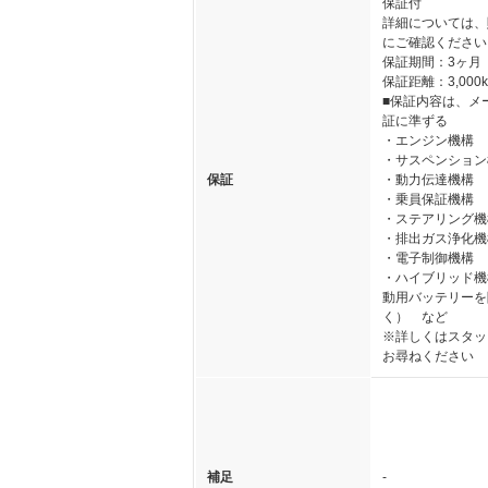
保証付
詳細については、
にご確認ください
保証期間：3ヶ月
保証距離：3,000
■保証内容は、メ
証に準ずる
・エンジン機構
・サスペンション
保証
・動力伝達機構
・乗員保証機構
・ステアリング機
・排出ガス浄化機
・電子制御機構
・ハイブリッド機
動用バッテリーを
く） など
※詳しくはスタッ
お尋ねください
補足
-