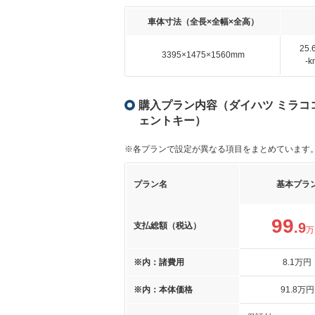
車体寸法（全長×全幅×全高）
25
3395×1475×1560mm
-
購入プラン内容（ダイハツ ミラココア
ェントキー）
※各プランで設定が異なる項目をまとめています
プラン名
基本プラ
99
.9
支払総額（税込）
万
※内：諸費用
8
.1
万円
※内：本体価格
91
.8
万円