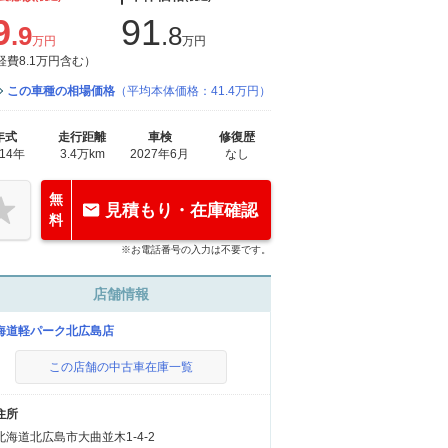
9
91
.9
.8
万円
万円
経費8.1万円含む）
この車種の相場価格
（平均本体価格：41.4万円）
年式
走行距離
車検
修復歴
014年
3.4万km
2027年6月
なし
無
見積もり・在庫確認
料
※お電話番号の入力は不要です。
店舗情報
海道軽パーク北広島店
この店舗の中古車在庫一覧
住所
北海道北広島市大曲並木1-4-2