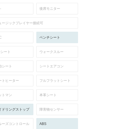
-
後席モニター
ュージックプレイヤー接続可
C
ベンチシート
列シート
ウォークスルー
動シート
シートエアコン
ートヒーター
フルフラットシート
ットマン
本革シート
イドリングストップ
障害物センサー
ルーズコントロール
ABS