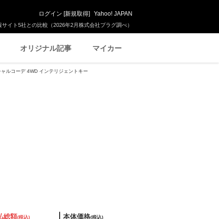
ログイン
[
新規取得
]
Yahoo! JAPAN
サイト5社との比較（2026年2月株式会社プラグ調べ）
オリジナル記事
マイカー
ペシャルコーデ 4WD インテリジェントキー
払総額
本体価格
(税込)
(税込)