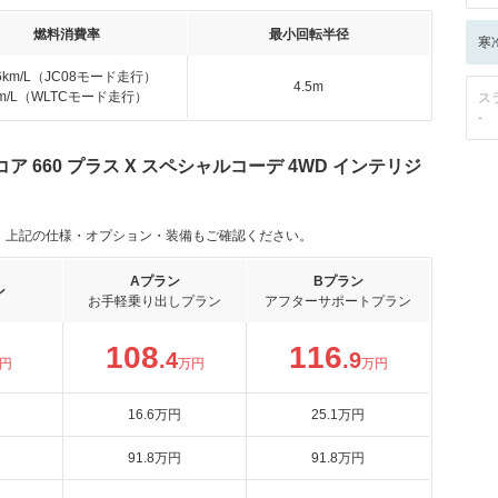
燃料消費率
最小回転半径
寒
.6km/L（JC08モード走行）
4.5m
km/L（WLTCモード走行）
ス
-
 660 プラス X スペシャルコーデ 4WD インテリジ
。上記の仕様・オプション・装備もご確認ください。
Aプラン
Bプラン
ン
お手軽乗り出しプラン
アフターサポートプラン
108
116
.4
.9
円
万円
万円
16
.6
万円
25
.1
万円
91
.8
万円
91
.8
万円