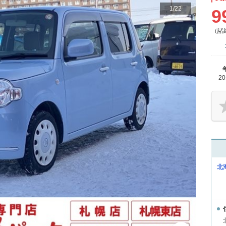
1
/
22
9
（諸
2
北