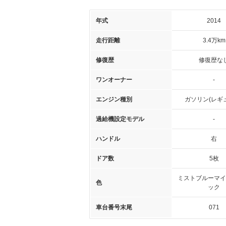
年式
2014
走行距離
3.4万km
修復歴
修復歴な
ワンオーナー
-
エンジン種別
ガソリン(レギ
過給機設定モデル
-
ハンドル
右
ドア数
5枚
ミストブルーマイ
色
ック
車台番号末尾
071