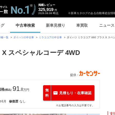
掲載レビュー
325,919
件
時点
※新車カタログのある自動車総合情報
2026.08.08
ログ
中古車検索
新車見積り
車買取
ニュース
車種一覧
ダイハツの中古車
ミラココアの中古車
ダイハツ ミラココア 660 プラス X ス
 X スペシャルコーデ 4WD
提供：
91
価格
.8
万円
無
(税込)
見積もり・在庫確認
料
年6月
修復歴
なし
※お電話番号の入力は不要です。
支