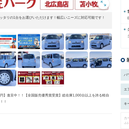
様ピッタリの1台をお選びいただけます！幅広いニーズに対応可能です！
パ
エ
0円】進呈中！！【全国販売優秀賞受賞】総在庫1,000台以上を誇る軽自
能！！
キ
カ
-/-/-