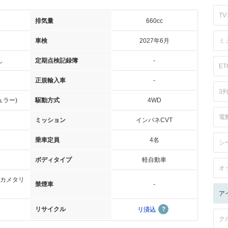
TV:
排気量
660cc
車検
2027年6月
ミ
し
定期点検記録簿
-
ET
正規輸入車
-
3
ュラー)
駆動方式
4WD
電
ミッション
インパネCVT
乗車定員
4名
シ
ボディタイプ
軽自動車
オ
カメタリ
禁煙車
-
ア
リサイクル
リ済込
ク