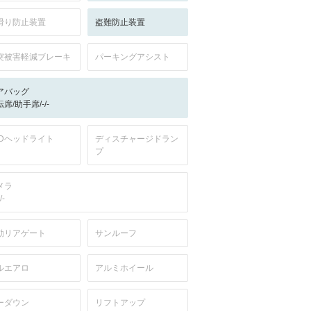
滑り防止装置
盗難防止装置
突被害軽減ブレーキ
パーキングアシスト
アバッグ
席/助手席/-/-
EDヘッドライト
ディスチャージドラン
プ
メラ
/-
動リアゲート
サンルーフ
ルエアロ
アルミホイール
ーダウン
リフトアップ