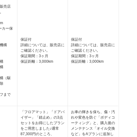
販売店
。
km
ーカー保
保証付
保証付
機構
詳細については、販売店に
詳細については、販売店に
ご確認ください。
ご確認ください。
保証期間：3ヶ月
保証期間：3ヶ月
構
保証距離：3,000km
保証距離：3,000km
構
構（駆
除
フまで
「フロアマット」「ドアバ
お車の輝きを保ち、傷・汚
イザー」「錆止め」の3点
れや変色を防ぐ「ボディコ
セットをお得にしたプラン
ーティング」と、購入後の
をご用意しました♪通常
メンテナンス「オイル交換
87,300円のところ、
など」をAプランに追加し