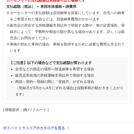
カーセンサーの支払総額は店頭乗り出し価格です
支払総額（税込） ＝ 車両本体価格＋諸費用
※カーセンサーの支払総額は店頭納車を前提にしています。自宅への納車
をご希望された場合などは、別途納車費用がかかります
※販売店の所在する所轄運輸支局以外で登録する際や、車の定置場所、登
録月によって、手数料や税金の額が異なる場合があります。詳しくは販
売店にお問合せください
※車検の切れた車両の場合、車検を取得するために必要な費用も含まれて
います
【ご注意】以下の場合などで支払総額が変わります
自宅などの指定の場所へ陸送納車を希望する場合
販売店所在地の所轄運輸支局以外で登録する場合
商談～契約～登録の間に「登録月」がずれる場合
（登録月が3月から4月にずれる場合は自動車税の額が大きく上がり
ます）
[ 情報提供：(株)リクルート ]
ダイハツ ミラココアのカタログを見る