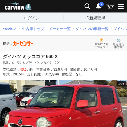
carview!
検索
通知
i
ログイン
ID新規取得
中古車トップ
メーカー一覧
ダイハツの車種一覧
ダイハ
carview!
提供：
お気に入り
最近見た
一覧を見る
中古車
ダイハツ ミラココア 660 X
純正ナビ ワンセグTV バックカメラ CD/
支払総額：
43.6
万円
本体価格：
32.9
万円
諸経費：
10.7
万円
年式：
2015
年
走行距離：
10.2
万km
修復歴：
なし
1
/
25