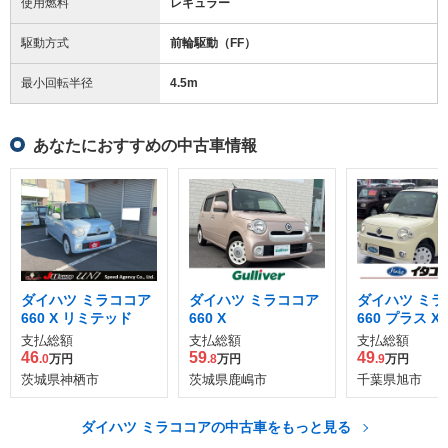
使用燃料
レギュラー
駆動方式
前輪駆動（FF）
最小回転半径
4.5
m
あなたにおすすめの中古車情報
ダイハツ ミラココア
ダイハツ ミラココア
ダイハツ ミラ
660 X リミテッド
660 X
660 プラス X
支払総額
支払総額
支払総額
46
59
49
.0
万円
.8
万円
.9
万円
茨城県神栖市
茨城県鹿嶋市
千葉県旭市
ダイハツ ミラココアの中古車をもっと見る