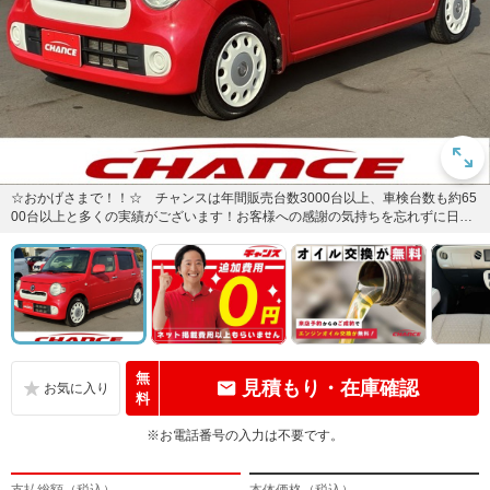
☆おかげさまで！！☆ チャンスは年間販売台数3000台以上、車検台数も約65
00台以上と多くの実績がございます！お客様への感謝の気持ちを忘れずに日々
の営業活動に取り組んで...
無
見積もり・在庫確認
料
※お電話番号の入力は不要です。
支払総額（税込）
本体価格（税込）