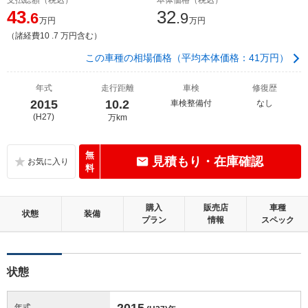
43
32
.6
.9
万円
万円
（諸経費10 .7 万円含む）
この車種の相場価格（平均本体価格：41万円）
年式
走行距離
車検
修復歴
2015
10.2
車検整備付
なし
(H27)
万km
無
見積もり・在庫確認
料
購入
販売店
車種
状態
装備
プラン
情報
スペック
状態
2015
年式