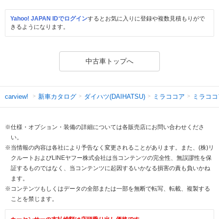
Yahoo! JAPAN IDでログイン
するとお気に入りに登録や複数見積もりがで
きるようになります。
中古車トップへ
新車カタログ
ダイハツ(DAIHATSU)
ミラココア
ミラココ
carview!
※仕様・オプション・装備の詳細については各販売店にお問い合わせくださ
い。
※当情報の内容は各社により予告なく変更されることがあります。また、(株)リ
クルートおよびLINEヤフー株式会社は当コンテンツの完全性、無誤謬性を保
証するものではなく、当コンテンツに起因するいかなる損害の責も負いかね
ます。
※コンテンツもしくはデータの全部または一部を無断で転写、転載、複製する
ことを禁じます。