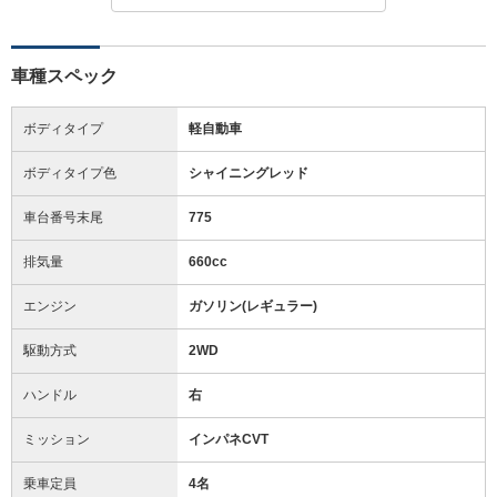
車種スペック
ボディタイプ
軽自動車
ボディタイプ色
シャイニングレッド
車台番号末尾
775
排気量
660cc
エンジン
ガソリン(レギュラー)
駆動方式
2WD
ハンドル
右
ミッション
インパネCVT
乗車定員
4名