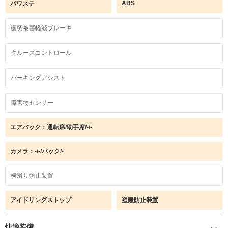
ABS
パワステ
衝突被害軽減ブレーキ
クルーズコントロール
パーキングアシスト
障害物センサー
エアバック：運転席/助手席/-/-
カメラ：-/-/バック/-
横滑り防止装置
アイドリングストップ
盗難防止装置
快適装備