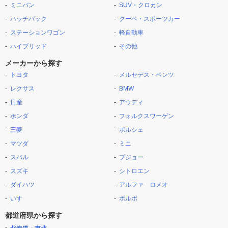
ミニバン
SUV・クロカン
ハッチバック
クーペ・スポーツカー
ステーションワゴン
軽自動車
ハイブリッド
その他
メーカーから探す
トヨタ
メルセデス・ベンツ
レクサス
BMW
日産
アウディ
ホンダ
フォルクスワーゲン
三菱
ポルシェ
マツダ
ミニ
スバル
プジョー
スズキ
シトロエン
ダイハツ
アルファ ロメオ
いすゞ
ボルボ
都道府県から探す