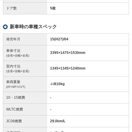
ドア数
5枚
新車時の車種スペック
発売年月
15(H27)/04
車体寸法
3395
×
1475
×
1530
mm
(全長×全幅×全高)
室内寸法
1345
×
1345
×
1240
mm
(全長×全幅×全高)
車両重量
-/-/810
kg
(AT×MT×CVT)
10・15燃費
-
WLTC燃費
-
JC08燃費
29.0km/L