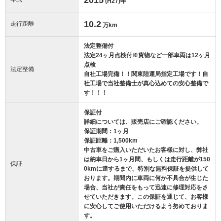
(H27)
年
10.2
走行距離
万km
法定整備付
法定24ヶ月点検付※貨物など一部車両は12ヶ月
点検
法定整備
自社工場完備！！関東陸運局指定工場です！自
社工場で当社整備士が真心込めての安心整備で
す！！！
保証付
詳細については、販売店にご確認ください。
保証期間：1ヶ月
保証距離：1,500km
中古車をご購入いただいたお客様に対し、弊社
は納車日から1ヶ月間、もしくは走行距離が150
保証
0kmに達するまで、特別な無料保証を提供して
おります。期間内に車両に何か不具合が生じた
場合、当社が責任をもって迅速に修理対応をさ
せていただきます。この保証を通じて、お客様
に安心してご使用いただけるよう努めておりま
す。