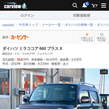
carview!
検索
通知
i
ログイン
ID新規取得
中古車トップ
メーカー一覧
ダイハツの車種一覧
ダイハ
carview!
提供：
お気に入り
最近見た
一覧を見る
中古車
ダイハツ ミラココア 660 プラス X
鑑定証付・ナビ・フルセグTV フォグランプ/
支払総額：
35.0
万円
本体価格：
30.0
万円
諸経費：
5.0
万円
年式：
2013
年
走行距離：
9.2
万km
修復歴：
あり
1
/
20