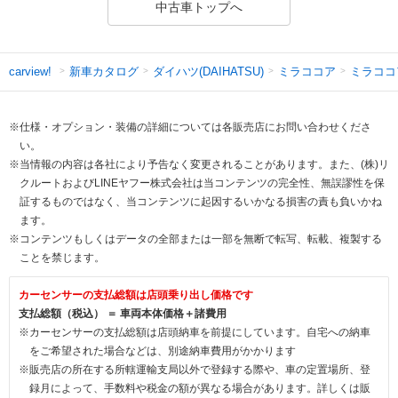
中古車トップへ
新車カタログ
ダイハツ(DAIHATSU)
ミラココア
ミラココ
carview!
※仕様・オプション・装備の詳細については各販売店にお問い合わせくださ
い。
※当情報の内容は各社により予告なく変更されることがあります。また、(株)リ
クルートおよびLINEヤフー株式会社は当コンテンツの完全性、無誤謬性を保
証するものではなく、当コンテンツに起因するいかなる損害の責も負いかね
ます。
※コンテンツもしくはデータの全部または一部を無断で転写、転載、複製する
ことを禁じます。
カーセンサーの支払総額は店頭乗り出し価格です
支払総額（税込） ＝ 車両本体価格＋諸費用
※カーセンサーの支払総額は店頭納車を前提にしています。自宅への納車
をご希望された場合などは、別途納車費用がかかります
※販売店の所在する所轄運輸支局以外で登録する際や、車の定置場所、登
録月によって、手数料や税金の額が異なる場合があります。詳しくは販