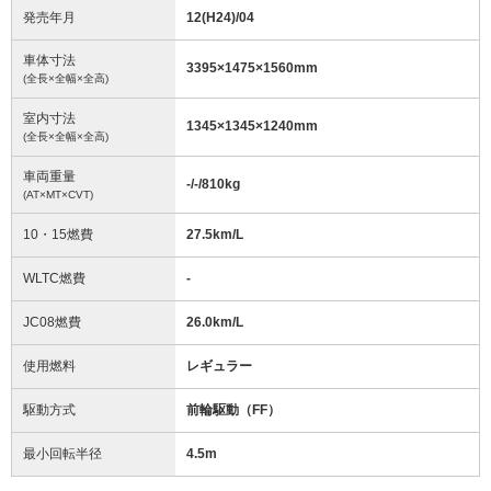
発売年月
12(H24)/04
車体寸法
3395
×
1475
×
1560
mm
(全長×全幅×全高)
室内寸法
1345
×
1345
×
1240
mm
(全長×全幅×全高)
車両重量
-/-/810
kg
(AT×MT×CVT)
10・15燃費
27.5km/L
WLTC燃費
-
JC08燃費
26.0km/L
使用燃料
レギュラー
駆動方式
前輪駆動（FF）
最小回転半径
4.5
m