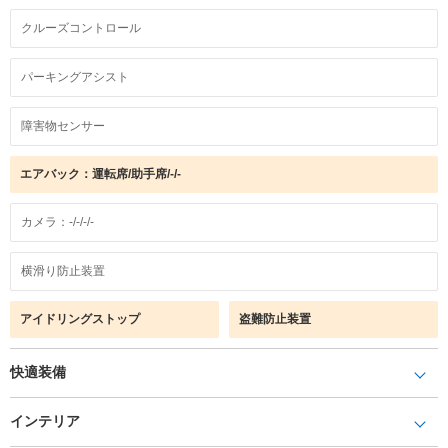
クルーズコントロール
パーキングアシスト
障害物センサー
エアバック：運転席/助手席/-/-
カメラ：-/-/-/-
横滑り防止装置
アイドリングストップ
盗難防止装置
快適装備
インテリア