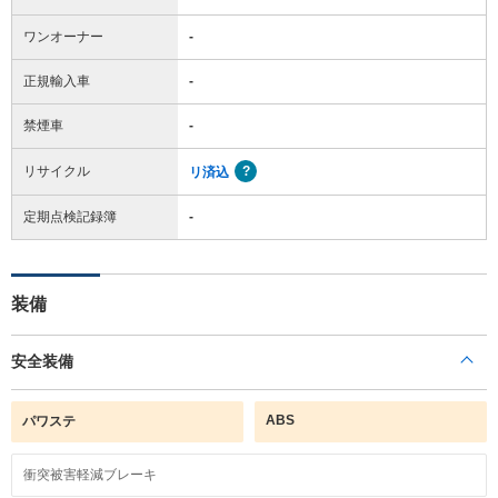
ワンオーナー
-
正規輸入車
-
禁煙車
-
リサイクル
リ済込
定期点検記録簿
-
装備
安全装備
ABS
パワステ
衝突被害軽減ブレーキ