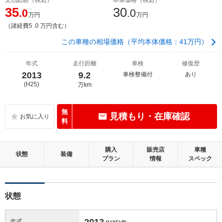
35
30
.0
.0
万円
万円
（諸経費5 .0 万円含む）
この車種の相場価格（平均本体価格：41万円）
年式
走行距離
車検
修復歴
2013
9.2
車検整備付
あり
(H25)
万km
無
見積もり・在庫確認
料
購入
販売店
車種
状態
装備
プラン
情報
スペック
状態
2013
年式