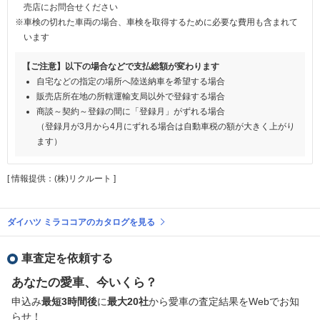
売店にお問合せください
※車検の切れた車両の場合、車検を取得するために必要な費用も含まれて
います
【ご注意】以下の場合などで支払総額が変わります
自宅などの指定の場所へ陸送納車を希望する場合
販売店所在地の所轄運輸支局以外で登録する場合
商談～契約～登録の間に「登録月」がずれる場合
（登録月が3月から4月にずれる場合は自動車税の額が大きく上がり
ます）
[ 情報提供：(株)リクルート ]
ダイハツ ミラココアのカタログを見る
車査定を依頼する
あなたの愛車、今いくら？
申込み
最短3時間後
に
最大20社
から愛車の査定結果をWebでお知
らせ！