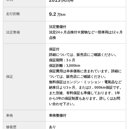
(H25)
年
9.2
走行距離
万km
法定整備付
法定整備
法定24ヶ月点検付※貨物など一部車両は12ヶ月
点検
保証付
詳細については、販売店にご確認ください。
保証期間：3ヶ月
保証距離：3,000km
保証費用は本体価格に含まれています。詳細に
保証
ついては、販売店にご確認ください。
無料保証はエンジン・ミッション・電装品など
納車日より3ヶ月、または3，000km保証です。
また別途、有料保証も準備しております、1年
から3年の保証制度もあります。詳しくはお問
い合わせ下さい。
車検
車検整備付
修復歴
あり