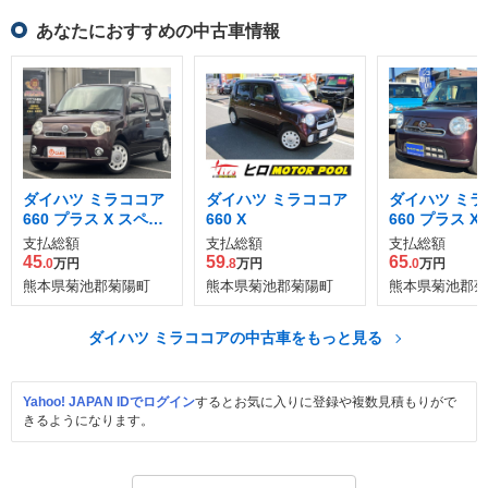
あなたにおすすめの中古車情報
ダイハツ ミラココア
ダイハツ ミラココア
ダイハツ ミラ
660 プラス X スペシ
660 X
660 プラス X
ャルコーデ
支払総額
支払総額
支払総額
45
59
65
.0
万円
.8
万円
.0
万円
熊本県菊池郡菊陽町
熊本県菊池郡菊陽町
熊本県菊池郡菊
ダイハツ ミラココアの中古車をもっと見る
Yahoo! JAPAN IDでログイン
するとお気に入りに登録や複数見積もりがで
きるようになります。