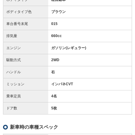
ボディタイプ色
ブラウン
車台番号末尾
015
排気量
660cc
エンジン
ガソリン(レギュラー)
駆動方式
2WD
ハンドル
右
ミッション
インパネCVT
乗車定員
4名
ドア数
5枚
新車時の車種スペック