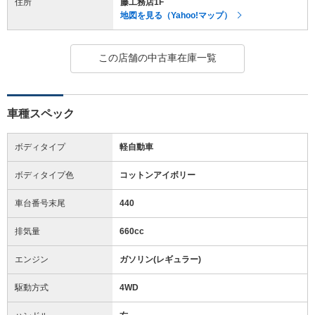
住所
藤工務店1F
地図を見る（Yahoo!マップ）
この店舗の中古車在庫一覧
車種スペック
ボディタイプ
軽自動車
ボディタイプ色
コットンアイボリー
車台番号末尾
440
排気量
660cc
エンジン
ガソリン(レギュラー)
駆動方式
4WD