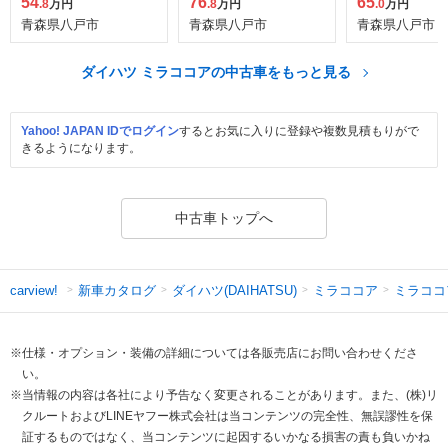
54
76
65
.8
万円
.8
万円
.0
万円
青森県八戸市
青森県八戸市
青森県八戸市
ダイハツ ミラココアの中古車をもっと見る
Yahoo! JAPAN IDでログイン
するとお気に入りに登録や複数見積もりがで
きるようになります。
中古車トップへ
新車カタログ
ダイハツ(DAIHATSU)
ミラココア
ミラココ
carview!
※仕様・オプション・装備の詳細については各販売店にお問い合わせくださ
い。
※当情報の内容は各社により予告なく変更されることがあります。また、(株)リ
クルートおよびLINEヤフー株式会社は当コンテンツの完全性、無誤謬性を保
証するものではなく、当コンテンツに起因するいかなる損害の責も負いかね