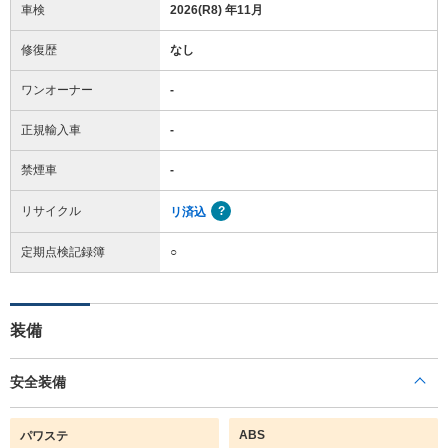
車検
2026(R8) 年11月
修復歴
なし
ワンオーナー
-
正規輸入車
-
禁煙車
-
リサイクル
リ済込
定期点検記録簿
○
装備
安全装備
ABS
パワステ