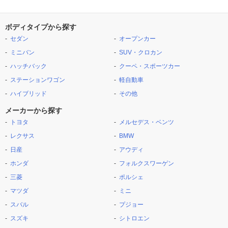
ボディタイプから探す
セダン
オープンカー
ミニバン
SUV・クロカン
ハッチバック
クーペ・スポーツカー
ステーションワゴン
軽自動車
ハイブリッド
その他
メーカーから探す
トヨタ
メルセデス・ベンツ
レクサス
BMW
日産
アウディ
ホンダ
フォルクスワーゲン
三菱
ポルシェ
マツダ
ミニ
スバル
プジョー
スズキ
シトロエン