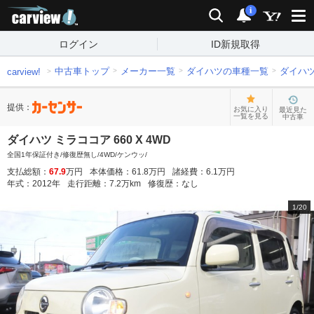
carview!
検索
通知
i
ログイン
ID新規取得
中古車トップ
メーカー一覧
ダイハツの車種一覧
ダイハ
carview!
提供：
お気に入り
最近見た
一覧を見る
中古車
ダイハツ ミラココア 660 X 4WD
全国1年保証付き/修復歴無し/4WD/ケンウッ/
支払総額：
67.9
万円
本体価格：
61.8
万円
諸経費：
6.1
万円
年式：
2012
年
走行距離：
7.2
万km
修復歴：
なし
1
/
20