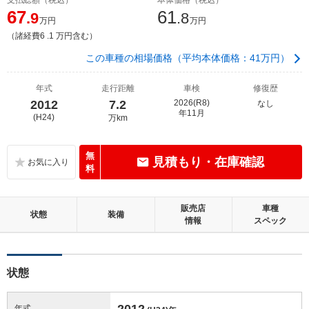
67
61
.9
.8
万円
万円
（諸経費6 .1 万円含む）
この車種の相場価格（平均本体価格：41万円）
年式
走行距離
車検
修復歴
2012
7.2
2026(R8)
なし
年11月
(H24)
万km
無
見積もり・在庫確認
料
販売店
車種
状態
装備
情報
スペック
状態
2012
年式