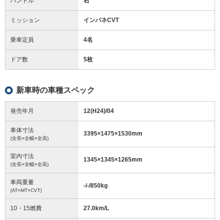
ハンドル
右
ミッション
インパネCVT
乗車定員
4名
ドア数
5枚
新車時の車種スペック
発売年月
12(H24)/04
車体寸法
3395
×
1475
×
1530
mm
(全長×全幅×全高)
室内寸法
1345
×
1345
×
1265
mm
(全長×全幅×全高)
車両重量
-/-/850
kg
(AT×MT×CVT)
10・15燃費
27.0km/L