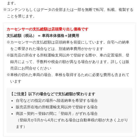
ます。
※コンテンツもしくはデータの全部または一部を無断で転写、転載、複製する
ことを禁じます。
カーセンサーの支払総額は店頭乗り出し価格です
支払総額（税込） ＝ 車両本体価格＋諸費用
※カーセンサーの支払総額は店頭納車を前提にしています。自宅への納車
をご希望された場合などは、別途納車費用がかかります
※販売店の所在する所轄運輸支局以外で登録する際や、車の定置場所、登
録月によって、手数料や税金の額が異なる場合があります。詳しくは販
売店にお問合せください
※車検の切れた車両の場合、車検を取得するために必要な費用も含まれて
います
【ご注意】以下の場合などで支払総額が変わります
自宅などの指定の場所へ陸送納車を希望する場合
販売店所在地の所轄運輸支局以外で登録する場合
商談～契約～登録の間に「登録月」がずれる場合
（登録月が3月から4月にずれる場合は自動車税の額が大きく上がり
ます）