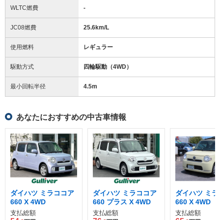
WLTC燃費
-
JC08燃費
25.6km/L
使用燃料
レギュラー
駆動方式
四輪駆動（4WD）
最小回転半径
4.5
m
あなたにおすすめの中古車情報
ダイハツ ミラココア
ダイハツ ミラココア
ダイハツ ミラ
660 X 4WD
660 プラス X 4WD
660 X 4WD
支払総額
支払総額
支払総額