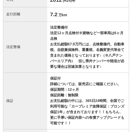
(H24)
年
7.2
走行距離
万km
法定整備付
法定12ヶ月点検付※貨物など一部車両は6ヶ月
点検
お支払総額67.9万円には、点検整備代、自動車
法定整備
税、自賠責保険料、重量税、名義変更代等全て
含まれた価格となっております♪（※八戸ナン
バーエリア内） 但し県外ナンバーや陸送が必
要な場合は別途加算となります♪
保証付
詳細については、販売店にご確認ください。
保証期間：12ヶ月
保証距離：無制限
保証
お支払総額の中には、365日24時間、全国でご
利用可能な「カープレミア故障保証：ブロンズ
保証1年」が含まれております！！もちろん、
更に手厚い保証内容への有償アップグレードも
可能です！！