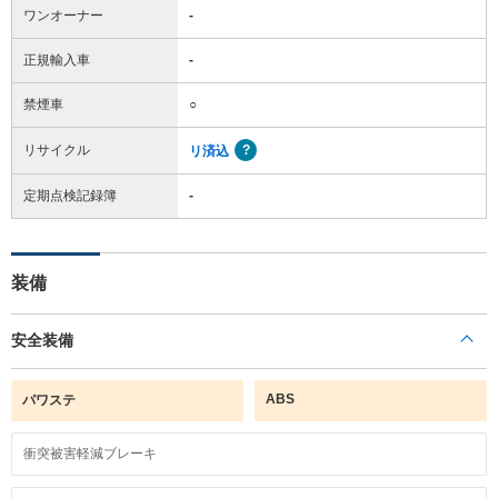
ワンオーナー
-
正規輸入車
-
禁煙車
○
リサイクル
リ済込
定期点検記録簿
-
装備
安全装備
ABS
パワステ
衝突被害軽減ブレーキ