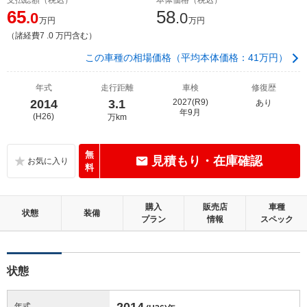
65
58
.0
.0
万円
万円
（諸経費7 .0 万円含む）
この車種の相場価格（平均本体価格：41万円）
年式
走行距離
車検
修復歴
2014
3.1
2027(R9)
あり
年9月
(H26)
万km
無
見積もり・在庫確認
料
購入
販売店
車種
状態
装備
プラン
情報
スペック
状態
2014
年式