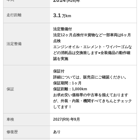
(H26)
年
3.1
走行距離
万km
法定整備付
法定12ヶ月点検付※貨物など一部車両は6ヶ月
点検
法定整備
エンジンオイル・エレメント・ワイパーゴムな
どの消耗品は交換致します●全装備品の動作確
認を実施
保証付
詳細については、販売店にご確認ください。
保証期間：1ヶ月
保証
保証距離：1,000km
お求め安い価格帯の中古車を揃えております
が、外装・内装・機関すべてきちんとチェック
してます！
車検
2027(R9) 年9月
修復歴
あり