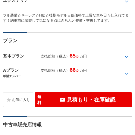
エクステリア
フル装備☆キーレス☆HID☆後期モデル☆低価格で上質な車を日々仕入れてま
す！納車前に試乗して気になる点はきちんと整備・交換してます。
プラン
65
基本プラン
支払総額（税込）
.0
万円
66
Aプラン
支払総額（税込）
.0
万円
希望ナンバー
無
見積もり・在庫確認
料
中古車販売店情報