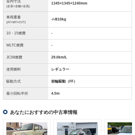
室内寸法
1345
×
1345
×
1240
mm
(全長×全幅×全高)
車両重量
-/-/810
kg
(AT×MT×CVT)
10・15燃費
-
WLTC燃費
-
JC08燃費
29.0km/L
使用燃料
レギュラー
駆動方式
前輪駆動（FF）
最小回転半径
4.5
m
あなたにおすすめの中古車情報