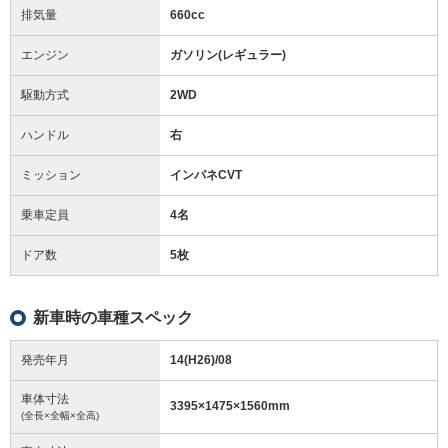
排気量
660cc
エンジン
ガソリン(レギュラー)
駆動方式
2WD
ハンドル
右
ミッション
インパネCVT
乗車定員
4名
ドア数
5枚
新車時の車種スペック
発売年月
14(H26)/08
車体寸法
3395
×
1475
×
1560
mm
(全長×全幅×全高)