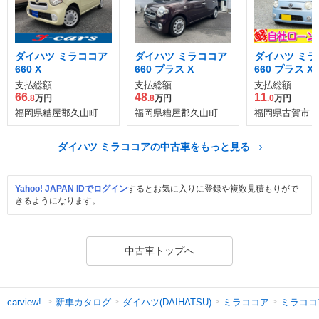
ダイハツ ミラココア
ダイハツ ミラココア
ダイハツ ミラ
660 X
660 プラス X
660 プラス X
支払総額
支払総額
支払総額
66
48
11
.8
万円
.8
万円
.0
万円
福岡県糟屋郡久山町
福岡県糟屋郡久山町
福岡県古賀市
ダイハツ ミラココアの中古車をもっと見る
Yahoo! JAPAN IDでログイン
するとお気に入りに登録や複数見積もりがで
きるようになります。
中古車トップへ
新車カタログ
ダイハツ(DAIHATSU)
ミラココア
ミラココ
carview!