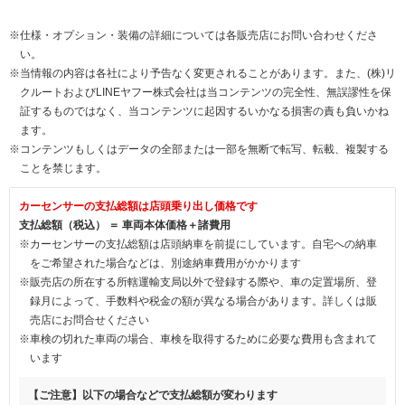
※仕様・オプション・装備の詳細については各販売店にお問い合わせくださ
い。
※当情報の内容は各社により予告なく変更されることがあります。また、(株)リ
クルートおよびLINEヤフー株式会社は当コンテンツの完全性、無誤謬性を保
証するものではなく、当コンテンツに起因するいかなる損害の責も負いかね
ます。
※コンテンツもしくはデータの全部または一部を無断で転写、転載、複製する
ことを禁じます。
カーセンサーの支払総額は店頭乗り出し価格です
支払総額（税込） ＝ 車両本体価格＋諸費用
※カーセンサーの支払総額は店頭納車を前提にしています。自宅への納車
をご希望された場合などは、別途納車費用がかかります
※販売店の所在する所轄運輸支局以外で登録する際や、車の定置場所、登
録月によって、手数料や税金の額が異なる場合があります。詳しくは販
売店にお問合せください
※車検の切れた車両の場合、車検を取得するために必要な費用も含まれて
います
【ご注意】以下の場合などで支払総額が変わります