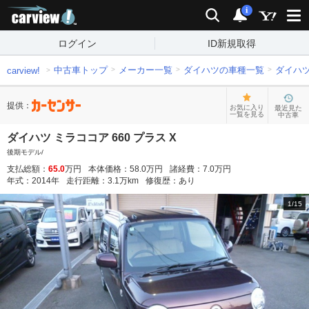
carview!
検索
通知
i
ログイン
ID新規取得
中古車トップ
メーカー一覧
ダイハツの車種一覧
ダイハ
carview!
提供：
お気に入り
最近見た
一覧を見る
中古車
ダイハツ ミラココア 660 プラス X
後期モデル/
支払総額：
65.0
万円
本体価格：
58.0
万円
諸経費：
7.0
万円
年式：
2014
年
走行距離：
3.1
万km
修復歴：
あり
1
/
15