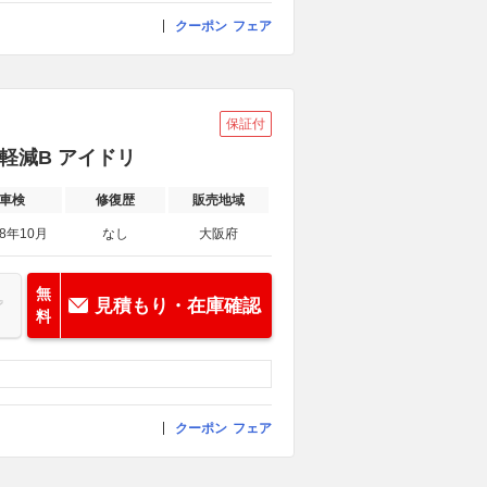
クーポン
フェア
保証付
衝突軽減B アイドリ
車検
修復歴
販売地域
28年10月
なし
大阪府
無
見積もり・在庫確認
料
クーポン
フェア