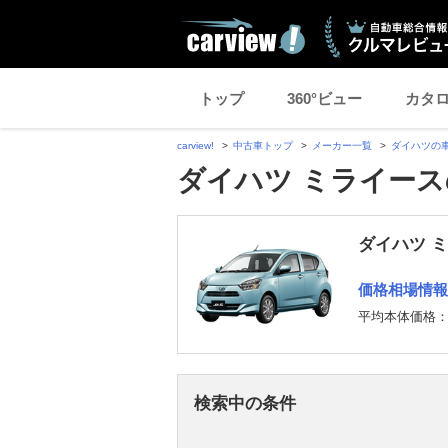
トップ
360°ビュー
カタ
carview!
中古車トップ
メーカー一覧
ダイハツの
ダイハツ ミライー
ダイハツ 
価格相場情報
平均本体価格
検索中の条件