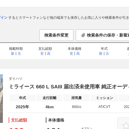
ログイン
するとスマートフォンなど他の端末でも保存したお気に入りや検索条件が引き
検索条件変更
検索条件の保存・新着
掲載時期
支払総額
本体価格
年式
新
古
安
高
安
高
新
古
ダイハツ
ミライース 660 L SAIII 届出済未使用車 純正オーデ
年式
走行距離
排気量
ミッション
2025年
4km
660cc
AT/CVT
20
支払総額
本体価格
Aプラン