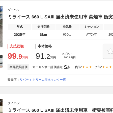
ダイハツ
ミライース 660 L SAIII 届出済未使用車 禁煙車 
年式
走行距離
排気量
ミッション
2025年
6km
660cc
AT/CVT
20
支払総額
本体価格
99
91
Aプラン
.9
.2
万円
万円
: 106.9万円
S
車両品質評価
カーセンサー評価認定
点
内装:
外装:
販売店：
リバティ ドリーム熊本インター店
ダイハツ
ミライース 660 L SAIII 届出済未使用車 衝突被