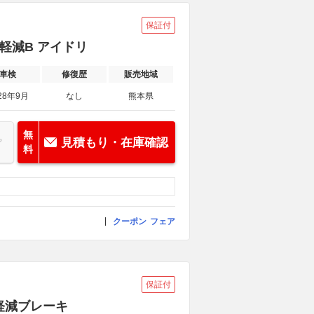
保証付
衝突軽減B アイドリ
車検
修復歴
販売地域
28年9月
なし
熊本県
無
見積もり・在庫確認
料
クーポン
フェア
保証付
害軽減ブレーキ