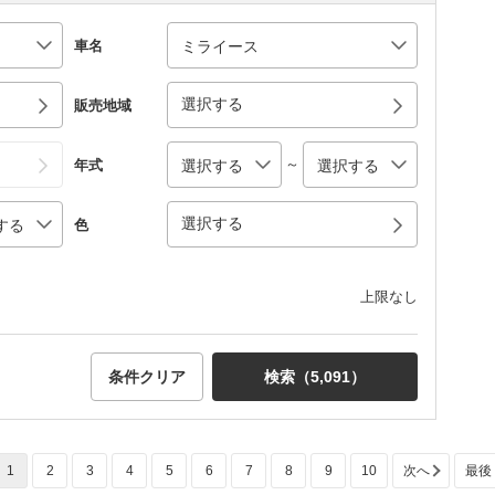
車名
選択する
販売地域
～
年式
選択する
色
上限なし
条件クリア
検索（
5,091
）
1
2
3
4
5
6
7
8
9
10
次へ
最後