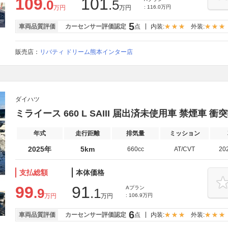
109
101
.0
.5
万円
万円
: 116.0万円
5
車両品質評価
カーセンサー評価認定
点
内装:
外装:
販売店：
リバティ ドリーム熊本インター店
ダイハツ
ミライース 660 L SAIII 届出済未使用車 禁煙車 
年式
走行距離
排気量
ミッション
2025年
5km
660cc
AT/CVT
20
支払総額
本体価格
99
91
Aプラン
.9
.1
万円
万円
: 106.9万円
6
車両品質評価
カーセンサー評価認定
点
内装:
外装: