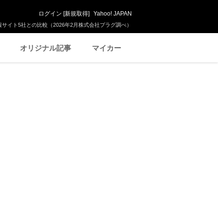
ログイン
[
新規取得
]
Yahoo! JAPAN
サイト5社との比較（2026年2月株式会社プラグ調べ）
オリジナル記事
マイカー