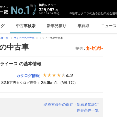
掲載レビュー
325,967
件
時点
※新車カタログのある自動車総合情報
2026.08.09
ログ
中古車検索
新車見積り
車買取
ニュース
車種一覧
ダイハツの中古車
ミライースの中古車
スの中古車
提供：
ミライース の基本情報
4.2
カタログ情報
82.5
25.0
km/L（WLTC）
：
万円
カタログ燃費：
検索条件の保存・新着通知設定
保存条件一覧