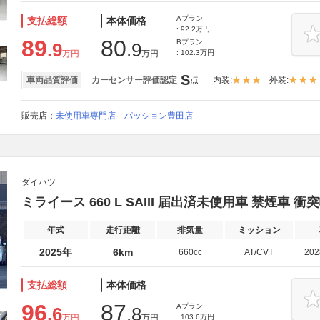
Aプラン
支払総額
本体価格
: 92.2万円
89
80
Bプラン
.9
.9
万円
万円
: 102.3万円
S
車両品質評価
カーセンサー評価認定
点
内装:
外装:
販売店：
未使用車専門店 パッション豊田店
ダイハツ
ミライース 660 L SAIII 届出済未使用車 禁煙車 
年式
走行距離
排気量
ミッション
2025年
6km
660cc
AT/CVT
20
支払総額
本体価格
96
87
Aプラン
.6
.8
万円
万円
: 103.6万円