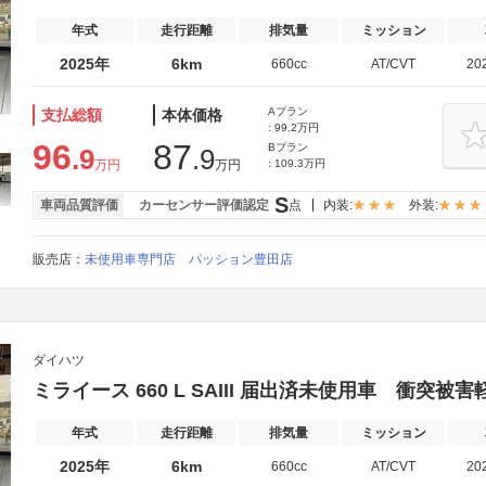
年式
走行距離
排気量
ミッション
2025年
6km
660cc
AT/CVT
20
Aプラン
支払総額
本体価格
: 99.2万円
96
87
Bプラン
.9
.9
万円
万円
: 109.3万円
S
車両品質評価
カーセンサー評価認定
点
内装:
外装:
販売店：
未使用車専門店 パッション豊田店
ダイハツ
ミライース 660 L SAIII 届出済未使用車 衝突被
年式
走行距離
排気量
ミッション
2025年
6km
660cc
AT/CVT
20