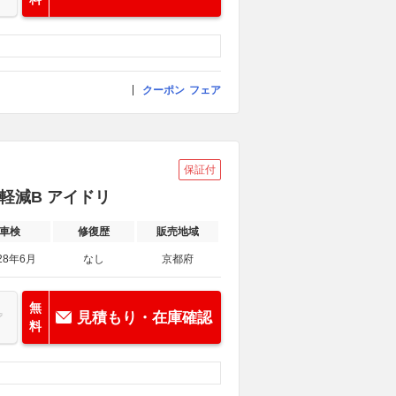
クーポン
フェア
保証付
衝突軽減B アイドリ
車検
修復歴
販売地域
28年6月
なし
京都府
無
見積もり・在庫確認
料