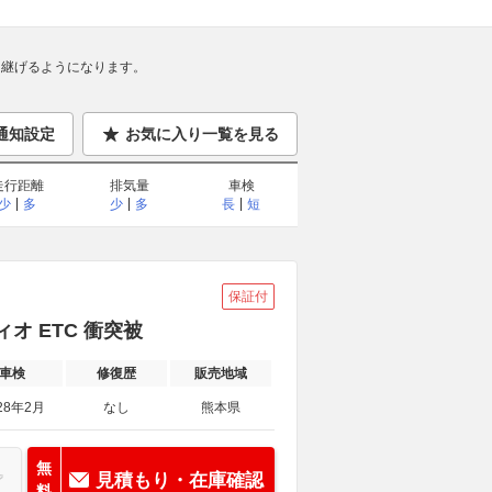
継げるようになります。
通知設定
お気に入り一覧を見る
走行距離
排気量
車検
少
多
少
多
長
短
保証付
ィオ ETC 衝突被
車検
修復歴
販売地域
28年2月
なし
熊本県
無
見積もり・在庫確認
料