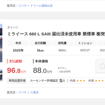
販売店：
リバティ ドリーム福知山店
ダイハツ
ミライース 660 L SAIII 届出済未使用車 禁煙車 
年式
走行距離
排気量
ミッション
2025年
5km
660cc
AT/CVT
20
支払総額
本体価格
96
88
Aプラン
.8
.0
万円
万円
: 103.8万円
S
車両品質評価
カーセンサー評価認定
点
内装:
外装:
販売店：
リバティ 八尾店