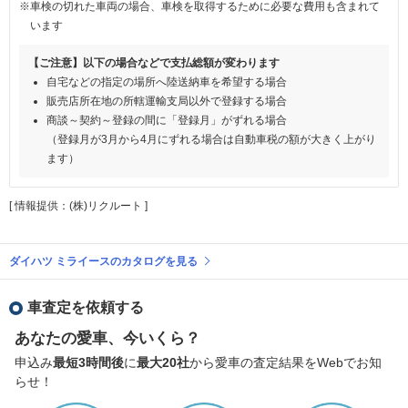
※車検の切れた車両の場合、車検を取得するために必要な費用も含まれて
います
【ご注意】以下の場合などで支払総額が変わります
自宅などの指定の場所へ陸送納車を希望する場合
販売店所在地の所轄運輸支局以外で登録する場合
商談～契約～登録の間に「登録月」がずれる場合
（登録月が3月から4月にずれる場合は自動車税の額が大きく上がり
ます）
[ 情報提供：(株)リクルート ]
ダイハツ ミライースのカタログを見る
車査定を依頼する
あなたの愛車、今いくら？
申込み
最短3時間後
に
最大20社
から愛車の査定結果をWebでお知
らせ！