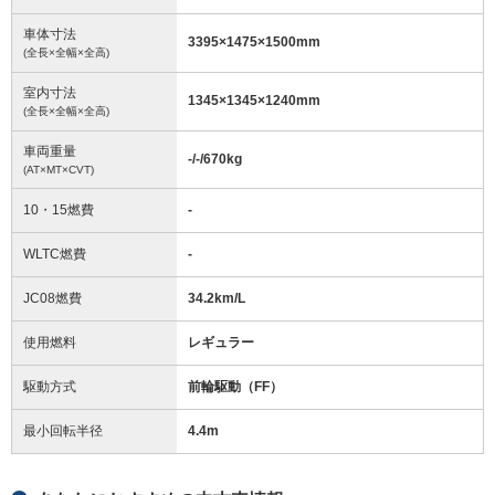
車体寸法
3395
×
1475
×
1500
mm
(全長×全幅×全高)
室内寸法
1345
×
1345
×
1240
mm
(全長×全幅×全高)
車両重量
-/-/670
kg
(AT×MT×CVT)
10・15燃費
-
WLTC燃費
-
JC08燃費
34.2km/L
使用燃料
レギュラー
駆動方式
前輪駆動（FF）
最小回転半径
4.4
m