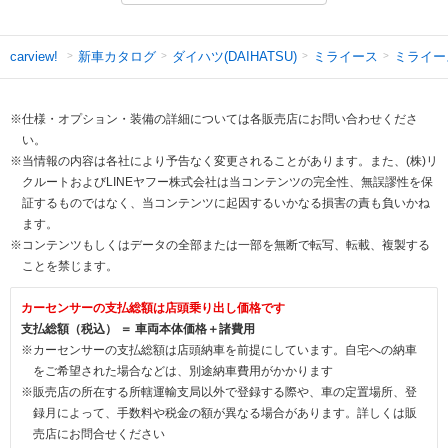
新車カタログ
ダイハツ(DAIHATSU)
ミライース
ミライー
carview!
※仕様・オプション・装備の詳細については各販売店にお問い合わせくださ
い。
※当情報の内容は各社により予告なく変更されることがあります。また、(株)リ
クルートおよびLINEヤフー株式会社は当コンテンツの完全性、無誤謬性を保
証するものではなく、当コンテンツに起因するいかなる損害の責も負いかね
ます。
※コンテンツもしくはデータの全部または一部を無断で転写、転載、複製する
ことを禁じます。
カーセンサーの支払総額は店頭乗り出し価格です
支払総額（税込） ＝ 車両本体価格＋諸費用
※カーセンサーの支払総額は店頭納車を前提にしています。自宅への納車
をご希望された場合などは、別途納車費用がかかります
※販売店の所在する所轄運輸支局以外で登録する際や、車の定置場所、登
録月によって、手数料や税金の額が異なる場合があります。詳しくは販
売店にお問合せください