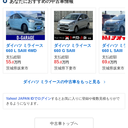
あなたにおすすめの中古車情報
ダイハツ ミライース
ダイハツ ミライース
ダイハツ ミラ
660 L SAIII 4WD
660 G SAIII
660 L SAIII
支払総額
支払総額
支払総額
55
85
69
.0
万円
.0
万円
.8
万円
茨城県坂東市
茨城県下妻市
茨城県坂東市
ダイハツ ミライースの中古車をもっと見る
Yahoo! JAPAN IDでログイン
するとお気に入りに登録や複数見積もりがで
きるようになります。
中古車トップへ