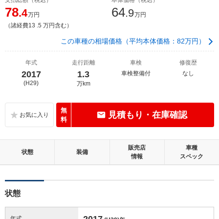
78
64
.4
.9
万円
万円
（諸経費13 .5 万円含む）
この車種の相場価格（平均本体価格：82万円）
年式
走行距離
車検
修復歴
2017
1.3
車検整備付
なし
(H29)
万km
無
見積もり・在庫確認
料
販売店
車種
状態
装備
情報
スペック
状態
2017
年式