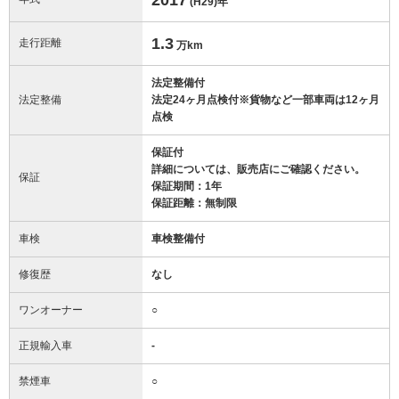
(H29)
年
1.3
走行距離
万km
法定整備付
法定整備
法定24ヶ月点検付※貨物など一部車両は12ヶ月
点検
保証付
詳細については、販売店にご確認ください。
保証
保証期間：1年
保証距離：無制限
車検
車検整備付
修復歴
なし
ワンオーナー
○
正規輸入車
-
禁煙車
○