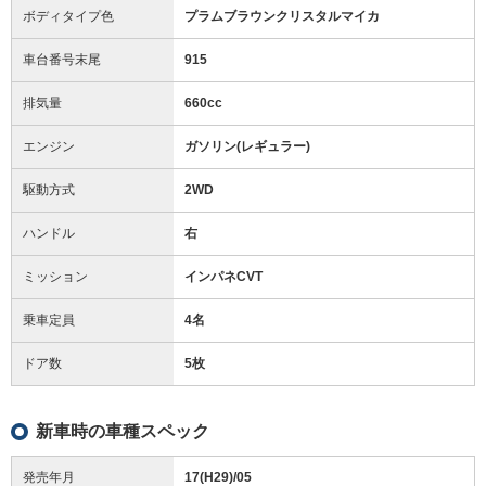
ボディタイプ色
プラムブラウンクリスタルマイカ
車台番号末尾
915
排気量
660cc
エンジン
ガソリン(レギュラー)
駆動方式
2WD
ハンドル
右
ミッション
インパネCVT
乗車定員
4名
ドア数
5枚
新車時の車種スペック
発売年月
17(H29)/05