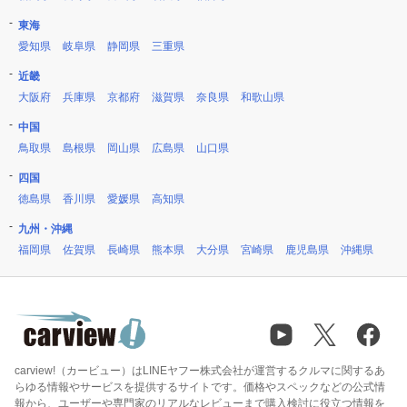
東海
愛知県
岐阜県
静岡県
三重県
近畿
大阪府
兵庫県
京都府
滋賀県
奈良県
和歌山県
中国
鳥取県
島根県
岡山県
広島県
山口県
四国
徳島県
香川県
愛媛県
高知県
九州・沖縄
福岡県
佐賀県
長崎県
熊本県
大分県
宮崎県
鹿児島県
沖縄県
carview!（カービュー）はLINEヤフー株式会社が運営するクルマに関するあ
らゆる情報やサービスを提供するサイトです。価格やスペックなどの公式情
報から、ユーザーや専門家のリアルなレビューまで購入検討に役立つ情報を