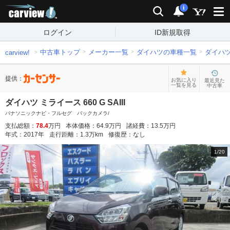
carview!
検索
通知
i
ログイン
ID新規取得
中古車トップ
メーカー一覧
ダイハツの車種一覧
ダイハ
carview!
提供：
お気に入り
最近見た
一覧を見る
中古車
ダイハツ ミライース 660 G SAIII
パナソニックナビ・フルセグ バックカメラ/
支払総額：
78.4
万円
本体価格：
64.9
万円
諸経費：
13.5
万円
年式：
2017
年
走行距離：
1.3
万km
修復歴：
なし
1
/
20