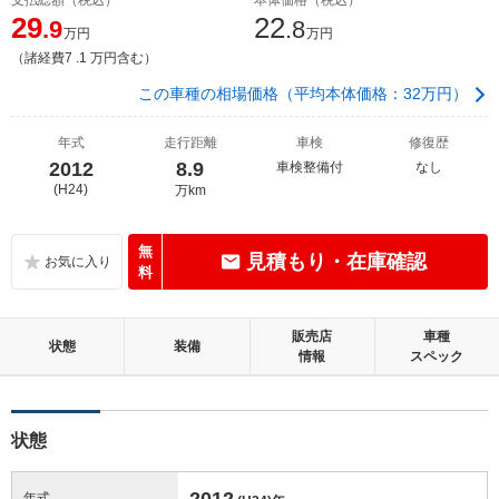
29
22
.9
.8
万円
万円
（諸経費7 .1 万円含む）
この車種の相場価格（平均本体価格：32万円）
年式
走行距離
車検
修復歴
2012
8.9
車検整備付
なし
(H24)
万km
無
見積もり・在庫確認
料
販売店
車種
状態
装備
情報
スペック
状態
2012
年式