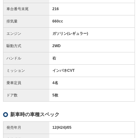
車台番号末尾
216
排気量
660cc
エンジン
ガソリン(レギュラー)
駆動方式
2WD
ハンドル
右
ミッション
インパネCVT
乗車定員
4名
ドア数
5枚
新車時の車種スペック
発売年月
12(H24)/05