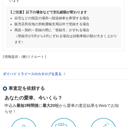
います
【ご注意】以下の場合などで支払総額が変わります
自宅などの指定の場所へ陸送納車を希望する場合
販売店所在地の所轄運輸支局以外で登録する場合
商談～契約～登録の間に「登録月」がずれる場合
（登録月が3月から4月にずれる場合は自動車税の額が大きく上がり
ます）
[ 情報提供：(株)リクルート ]
ダイハツ ミライースのカタログを見る
車査定を依頼する
あなたの愛車、今いくら？
申込み
最短3時間後
に
最大20社
から愛車の査定結果をWebでお知
らせ！