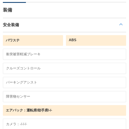
装備
安全装備
ABS
パワステ
衝突被害軽減ブレーキ
クルーズコントロール
パーキングアシスト
障害物センサー
エアバック：運転席/助手席/-/-
カメラ：-/-/-/-