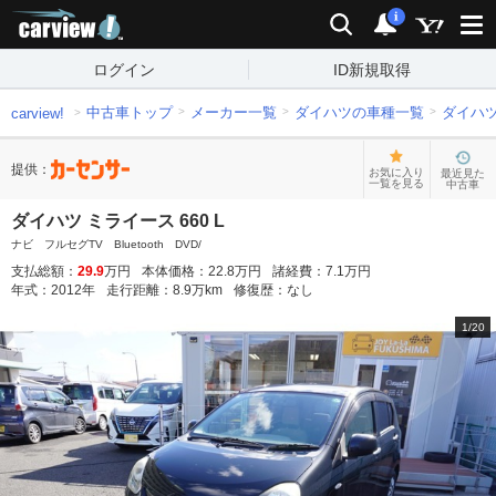
carview!
検索
通知
i
ログイン
ID新規取得
中古車トップ
メーカー一覧
ダイハツの車種一覧
ダイハ
carview!
提供：
お気に入り
最近見た
一覧を見る
中古車
ダイハツ ミライース 660 L
ナビ フルセグTV Bluetooth DVD/
支払総額：
29.9
万円
本体価格：
22.8
万円
諸経費：
7.1
万円
年式：
2012
年
走行距離：
8.9
万km
修復歴：
なし
1
/
20