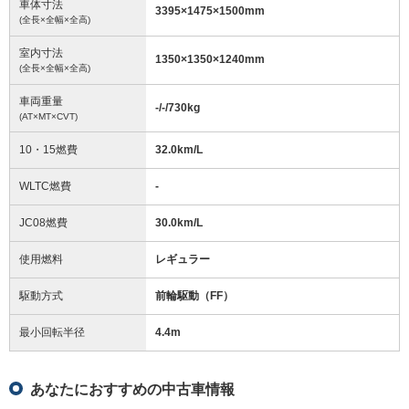
車体寸法
3395
×
1475
×
1500
mm
(全長×全幅×全高)
室内寸法
1350
×
1350
×
1240
mm
(全長×全幅×全高)
車両重量
-/-/730
kg
(AT×MT×CVT)
10・15燃費
32.0km/L
WLTC燃費
-
JC08燃費
30.0km/L
使用燃料
レギュラー
駆動方式
前輪駆動（FF）
最小回転半径
4.4
m
あなたにおすすめの中古車情報