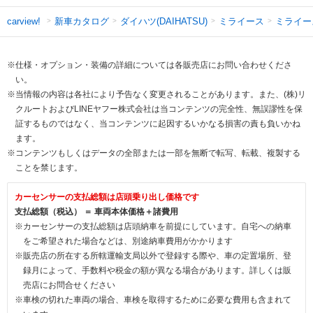
新車カタログ
ダイハツ(DAIHATSU)
ミライース
ミライー
carview!
※仕様・オプション・装備の詳細については各販売店にお問い合わせくださ
い。
※当情報の内容は各社により予告なく変更されることがあります。また、(株)リ
クルートおよびLINEヤフー株式会社は当コンテンツの完全性、無誤謬性を保
証するものではなく、当コンテンツに起因するいかなる損害の責も負いかね
ます。
※コンテンツもしくはデータの全部または一部を無断で転写、転載、複製する
ことを禁じます。
カーセンサーの支払総額は店頭乗り出し価格です
支払総額（税込） ＝ 車両本体価格＋諸費用
※カーセンサーの支払総額は店頭納車を前提にしています。自宅への納車
をご希望された場合などは、別途納車費用がかかります
※販売店の所在する所轄運輸支局以外で登録する際や、車の定置場所、登
録月によって、手数料や税金の額が異なる場合があります。詳しくは販
売店にお問合せください
※車検の切れた車両の場合、車検を取得するために必要な費用も含まれて