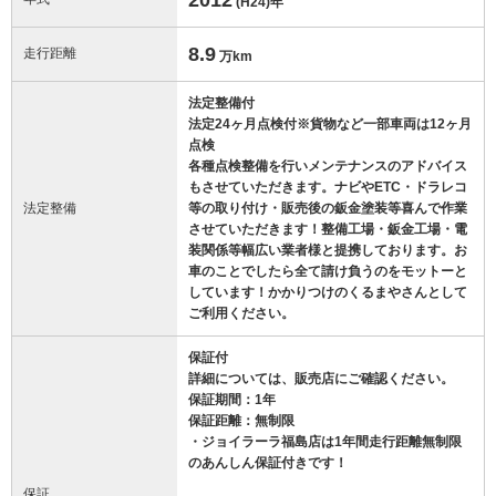
(H24)
年
8.9
走行距離
万km
法定整備付
法定24ヶ月点検付※貨物など一部車両は12ヶ月
点検
各種点検整備を行いメンテナンスのアドバイス
もさせていただきます。ナビやETC・ドラレコ
法定整備
等の取り付け・販売後の鈑金塗装等喜んで作業
させていただきます！整備工場・鈑金工場・電
装関係等幅広い業者様と提携しております。お
車のことでしたら全て請け負うのをモットーと
しています！かかりつけのくるまやさんとして
ご利用ください。
保証付
詳細については、販売店にご確認ください。
保証期間：1年
保証距離：無制限
・ジョイラーラ福島店は1年間走行距離無制限
のあんしん保証付きです！
保証