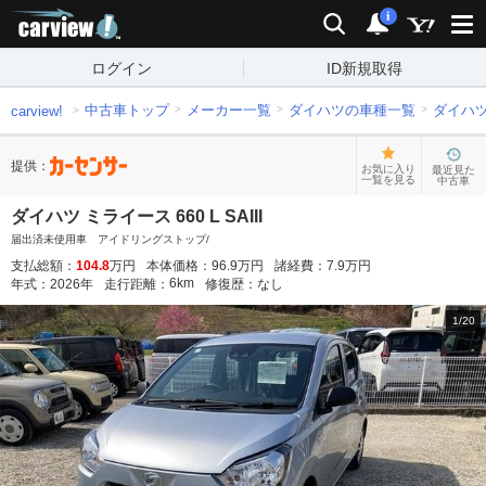
carview!
検索
通知
i
ログイン
ID新規取得
中古車トップ
メーカー一覧
ダイハツの車種一覧
ダイハ
carview!
提供：
お気に入り
最近見た
一覧を見る
中古車
ダイハツ ミライース 660 L SAIII
届出済未使用車 アイドリングストップ/
支払総額：
104.8
万円
本体価格：
96.9
万円
諸経費：
7.9
万円
6
km
年式：
2026
年
走行距離：
修復歴：
なし
1
/
20