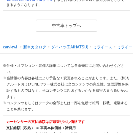
きるようになります。
中古車トップへ
新車カタログ
ダイハツ(DAIHATSU)
ミライース
ミライー
carview!
※仕様・オプション・装備の詳細については各販売店にお問い合わせくださ
い。
※当情報の内容は各社により予告なく変更されることがあります。また、(株)リ
クルートおよびLINEヤフー株式会社は当コンテンツの完全性、無誤謬性を保
証するものではなく、当コンテンツに起因するいかなる損害の責も負いかね
ます。
※コンテンツもしくはデータの全部または一部を無断で転写、転載、複製する
ことを禁じます。
カーセンサーの支払総額は店頭乗り出し価格です
支払総額（税込） ＝ 車両本体価格＋諸費用