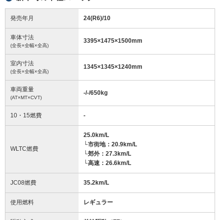
発売年月
24(R6)/10
車体寸法
3395
×
1475
×
1500
mm
(全長×全幅×全高)
室内寸法
1345
×
1345
×
1240
mm
(全長×全幅×全高)
車両重量
-/-/650
kg
(AT×MT×CVT)
10・15燃費
-
25.0km/L
└市街地：20.9km/L
WLTC燃費
└郊外：27.3km/L
└高速：26.6km/L
JC08燃費
35.2km/L
使用燃料
レギュラー