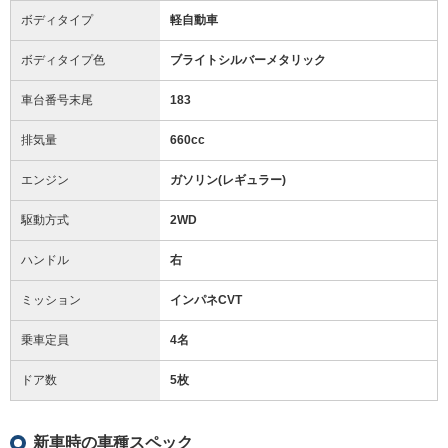
ボディタイプ
軽自動車
ボディタイプ色
ブライトシルバーメタリック
車台番号末尾
183
排気量
660cc
エンジン
ガソリン(レギュラー)
駆動方式
2WD
ハンドル
右
ミッション
インパネCVT
乗車定員
4名
ドア数
5枚
新車時の車種スペック