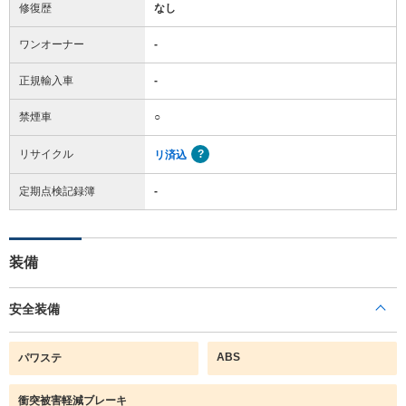
修復歴
なし
ワンオーナー
-
正規輸入車
-
禁煙車
○
リサイクル
リ済込
定期点検記録簿
-
装備
安全装備
ABS
パワステ
衝突被害軽減ブレーキ