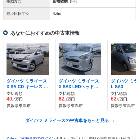
駆動方式
前輪駆動（FF）
最小回転半径
4.4
m
あなたにおすすめの中古車情報
ダイハツ ミライース
ダイハツ ミライース
ダイハツ ミラ
X SA CD キーレス E
X SA3 LEDヘッドラ
L SA3
TC 電格ドアミラー
イト バックカメラ
支払総額
支払総額
支払総額
40
62
62
.7
万円
.3
万円
.0
万円
愛媛県東温市
愛媛県東温市
愛媛県東温市
ダイハツ ミライースの中古車をもっと見る
Yahoo! JAPAN IDでログイン
するとお気に入りに登録や複数見積もりがで