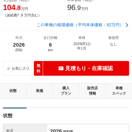
104
96
.8
.9
万円
万円
（諸経費7 .9 万円含む）
この車種の相場価格（平均本体価格：82万円）
年式
走行距離
車検
修復歴
2026
6
2029(R11)
なし
年1月
(R8)
km
無
見積もり・在庫確認
料
購入
販売店
車種
状態
装備
プラン
情報
スペック
状態
2026
年式
(R8)
年