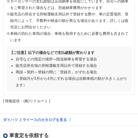
※カーセンサーの支払総額は店頭納車を前提にしています。自宅への納車
をご希望された場合などは、別途納車費用がかかります
※販売店の所在する所轄運輸支局以外で登録する際や、車の定置場所、登
録月によって、手数料や税金の額が異なる場合があります。詳しくは販
売店にお問合せください
※車検の切れた車両の場合、車検を取得するために必要な費用も含まれて
います
【ご注意】以下の場合などで支払総額が変わります
自宅などの指定の場所へ陸送納車を希望する場合
販売店所在地の所轄運輸支局以外で登録する場合
商談～契約～登録の間に「登録月」がずれる場合
（登録月が3月から4月にずれる場合は自動車税の額が大きく上がり
ます）
[ 情報提供：(株)リクルート ]
ダイハツ ミライースのカタログを見る
車査定を依頼する