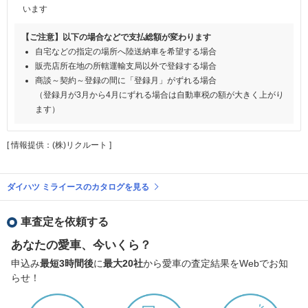
います
【ご注意】以下の場合などで支払総額が変わります
自宅などの指定の場所へ陸送納車を希望する場合
販売店所在地の所轄運輸支局以外で登録する場合
商談～契約～登録の間に「登録月」がずれる場合
（登録月が3月から4月にずれる場合は自動車税の額が大きく上がり
ます）
[ 情報提供：(株)リクルート ]
ダイハツ ミライースのカタログを見る
車査定を依頼する
あなたの愛車、今いくら？
申込み
最短3時間後
に
最大20社
から愛車の査定結果をWebでお知
らせ！