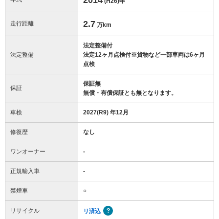
(H26)
年
2.7
走行距離
万km
法定整備付
法定整備
法定12ヶ月点検付※貨物など一部車両は6ヶ月
点検
保証無
保証
無償・有償保証とも無となります。
車検
2027(R9) 年12月
修復歴
なし
ワンオーナー
-
正規輸入車
-
禁煙車
○
リサイクル
リ済込