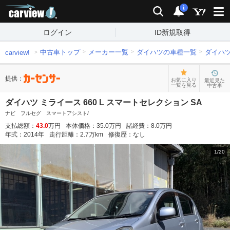
carview!
検索
通知
i
ログイン
ID新規取得
中古車トップ
メーカー一覧
ダイハツの車種一覧
ダイハ
carview!
提供：
お気に入り
最近見た
一覧を見る
中古車
ダイハツ ミライース 660 L スマートセレクション SA
ナビ フルセグ スマートアシスト/
支払総額：
43.0
万円
本体価格：
35.0
万円
諸経費：
8.0
万円
年式：
2014
年
走行距離：
2.7
万km
修復歴：
なし
1
/
20