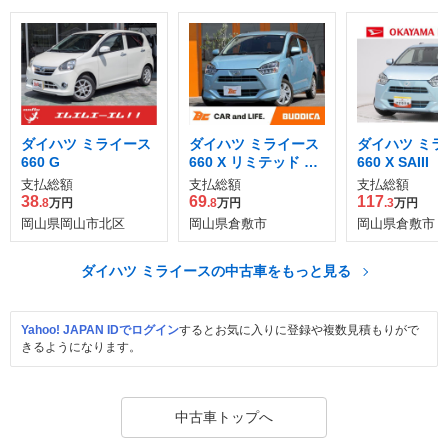
ダイハツ ミライース
ダイハツ ミライース
ダイハツ ミラ
660 G
660 X リミテッド SA
660 X SAIII
III
支払総額
支払総額
支払総額
38
69
117
.8
万円
.8
万円
.3
万円
岡山県岡山市北区
岡山県倉敷市
岡山県倉敷市
ダイハツ ミライースの中古車をもっと見る
Yahoo! JAPAN IDでログイン
するとお気に入りに登録や複数見積もりがで
きるようになります。
中古車トップへ