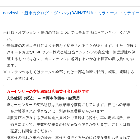
新車カタログ
ダイハツ(DAIHATSU)
ミライース
ミライー
carview!
※仕様・オプション・装備の詳細については各販売店にお問い合わせくださ
い。
※当情報の内容は各社により予告なく変更されることがあります。また、(株)リ
クルートおよびLINEヤフー株式会社は当コンテンツの完全性、無誤謬性を保
証するものではなく、当コンテンツに起因するいかなる損害の責も負いかね
ます。
※コンテンツもしくはデータの全部または一部を無断で転写、転載、複製する
ことを禁じます。
カーセンサーの支払総額は店頭乗り出し価格です
支払総額（税込） ＝ 車両本体価格＋諸費用
※カーセンサーの支払総額は店頭納車を前提にしています。自宅への納車
をご希望された場合などは、別途納車費用がかかります
※販売店の所在する所轄運輸支局以外で登録する際や、車の定置場所、登
録月によって、手数料や税金の額が異なる場合があります。詳しくは販
売店にお問合せください
※車検の切れた車両の場合、車検を取得するために必要な費用も含まれて