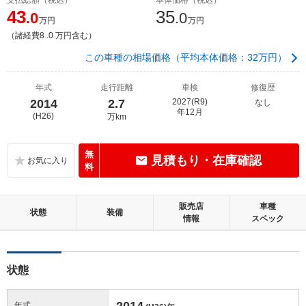
43
35
.0
.0
万円
万円
（諸経費8 .0 万円含む）
この車種の相場価格（平均本体価格：32万円）
年式
走行距離
車検
修復歴
2014
2.7
2027(R9)
なし
年12月
(H26)
万km
無
見積もり・在庫確認
料
販売店
車種
状態
装備
情報
スペック
状態
2014
年式