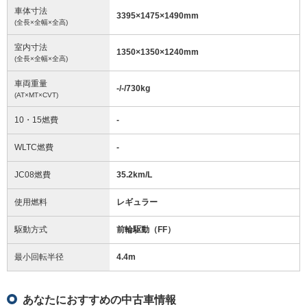
車体寸法
3395
×
1475
×
1490
mm
(全長×全幅×全高)
室内寸法
1350
×
1350
×
1240
mm
(全長×全幅×全高)
車両重量
-/-/730
kg
(AT×MT×CVT)
10・15燃費
-
WLTC燃費
-
JC08燃費
35.2km/L
使用燃料
レギュラー
駆動方式
前輪駆動（FF）
最小回転半径
4.4
m
あなたにおすすめの中古車情報