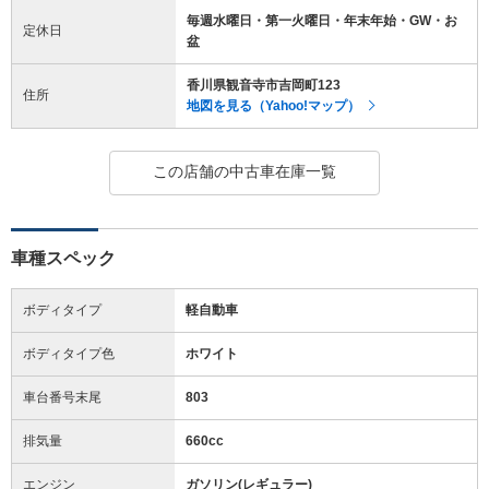
毎週水曜日・第一火曜日・年末年始・GW・お
定休日
盆
香川県観音寺市吉岡町123
住所
地図を見る（Yahoo!マップ）
この店舗の中古車在庫一覧
車種スペック
ボディタイプ
軽自動車
ボディタイプ色
ホワイト
車台番号末尾
803
排気量
660cc
エンジン
ガソリン(レギュラー)