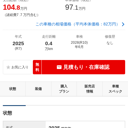
104
97
.8
.1
万円
万円
（諸経費7 .7 万円含む）
この車種の相場価格（平均本体価格：82万円）
年式
走行距離
車検
修復歴
2025
0.4
2028(R10)
なし
年6月
(R7)
万km
無
見積もり・在庫確認
料
購入
販売店
車種
状態
装備
プラン
情報
スペック
状態
2025
年式