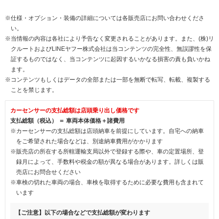
※仕様・オプション・装備の詳細については各販売店にお問い合わせくださ
い。
※当情報の内容は各社により予告なく変更されることがあります。また、(株)リ
クルートおよびLINEヤフー株式会社は当コンテンツの完全性、無誤謬性を保
証するものではなく、当コンテンツに起因するいかなる損害の責も負いかね
ます。
※コンテンツもしくはデータの全部または一部を無断で転写、転載、複製する
ことを禁じます。
カーセンサーの支払総額は店頭乗り出し価格です
支払総額（税込） ＝ 車両本体価格＋諸費用
※カーセンサーの支払総額は店頭納車を前提にしています。自宅への納車
をご希望された場合などは、別途納車費用がかかります
※販売店の所在する所轄運輸支局以外で登録する際や、車の定置場所、登
録月によって、手数料や税金の額が異なる場合があります。詳しくは販
売店にお問合せください
※車検の切れた車両の場合、車検を取得するために必要な費用も含まれて
います
【ご注意】以下の場合などで支払総額が変わります