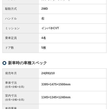
駆動方式
2WD
ハンドル
右
ミッション
インパネCVT
乗車定員
4名
ドア数
5枚
新車時の車種スペック
発売年月
24(R6)/10
車体寸法
3395
×
1475
×
1500
mm
(全長×全幅×全高)
室内寸法
1345
×
1345
×
1240
mm
(全長×全幅×全高)
車両重量