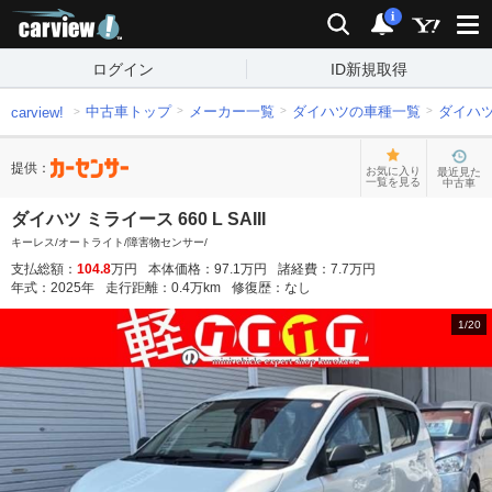
carview!
検索
通知
i
ログイン
ID新規取得
中古車トップ
メーカー一覧
ダイハツの車種一覧
ダイハ
carview!
提供：
お気に入り
最近見た
一覧を見る
中古車
ダイハツ ミライース 660 L SAIII
キーレス/オートライト/障害物センサー/
支払総額：
104.8
万円
本体価格：
97.1
万円
諸経費：
7.7
万円
年式：
2025
年
走行距離：
0.4
万km
修復歴：
なし
1
/
20