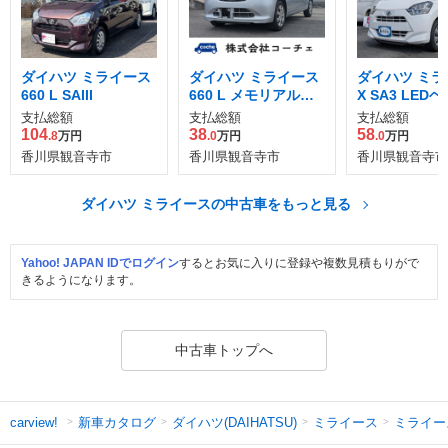
ダイハツ ミライース
ダイハツ ミライース
ダイハツ ミラ
660 L SAIII
660 L メモリアルエ
X SA3 LED
ディション
イト ETC
支払総額
支払総額
支払総額
104
38
58
.8
万円
.0
万円
.0
万円
香川県観音寺市
香川県観音寺市
香川県観音寺市
ダイハツ ミライースの中古車をもっと見る
Yahoo! JAPAN IDでログイン
するとお気に入りに登録や複数見積もりがで
きるようになります。
中古車トップへ
新車カタログ
ダイハツ(DAIHATSU)
ミライース
ミライー
carview!