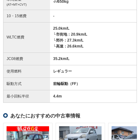
-/-/650
kg
(AT×MT×CVT)
10・15燃費
-
25.0km/L
└市街地：20.9km/L
WLTC燃費
└郊外：27.3km/L
└高速：26.6km/L
JC08燃費
35.2km/L
使用燃料
レギュラー
駆動方式
前輪駆動（FF）
最小回転半径
4.4
m
あなたにおすすめの中古車情報