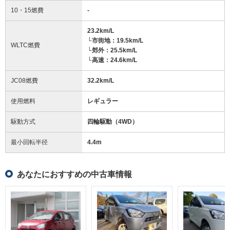
10・15燃費
-
23.2km/L
└市街地：19.5km/L
WLTC燃費
└郊外：25.5km/L
└高速：24.6km/L
JC08燃費
32.2km/L
使用燃料
レギュラー
駆動方式
四輪駆動（4WD）
最小回転半径
4.4
m
あなたにおすすめの中古車情報