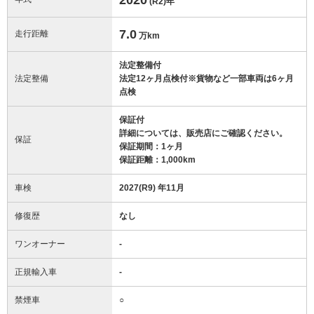
(R2)
年
7.0
走行距離
万km
法定整備付
法定整備
法定12ヶ月点検付※貨物など一部車両は6ヶ月
点検
保証付
詳細については、販売店にご確認ください。
保証
保証期間：1ヶ月
保証距離：1,000km
車検
2027(R9) 年11月
修復歴
なし
ワンオーナー
-
正規輸入車
-
禁煙車
○