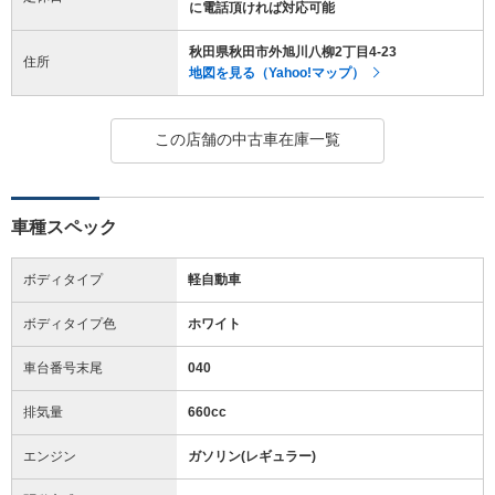
に電話頂ければ対応可能
秋田県秋田市外旭川八柳2丁目4-23
住所
地図を見る（Yahoo!マップ）
この店舗の中古車在庫一覧
車種スペック
ボディタイプ
軽自動車
ボディタイプ色
ホワイト
車台番号末尾
040
排気量
660cc
エンジン
ガソリン(レギュラー)