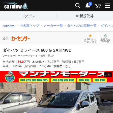
carview!
検索
通知
i
ログイン
ID新規取得
中古車トップ
メーカー一覧
ダイハツの車種一覧
ダイハ
carview!
提供：
お気に入り
最近見た
一覧を見る
中古車
ダイハツ ミライース 660 G SAIII 4WD
シートヒーター・オートライト・横滑り防止/
支払総額：
76.0
万円
本体価格：
71.0
万円
諸経費：
5.0
万円
年式：
2020
年
走行距離：
7.0
万km
修復歴：
なし
1
/
20