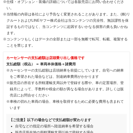
※仕様・オプション・装備の詳細については各販売店にお問い合わせくださ
い。
※当情報の内容は各社により予告なく変更されることがあります。また、(株)リ
クルートおよびLINEヤフー株式会社は当コンテンツの完全性、無誤謬性を保
証するものではなく、当コンテンツに起因するいかなる損害の責も負いかね
ます。
※コンテンツもしくはデータの全部または一部を無断で転写、転載、複製する
ことを禁じます。
カーセンサーの支払総額は店頭乗り出し価格です
支払総額（税込） ＝ 車両本体価格＋諸費用
※カーセンサーの支払総額は店頭納車を前提にしています。自宅への納車
をご希望された場合などは、別途納車費用がかかります
※販売店の所在する所轄運輸支局以外で登録する際や、車の定置場所、登
録月によって、手数料や税金の額が異なる場合があります。詳しくは販
売店にお問合せください
※車検の切れた車両の場合、車検を取得するために必要な費用も含まれて
います
【ご注意】以下の場合などで支払総額が変わります
自宅などの指定の場所へ陸送納車を希望する場合
販売店所在地の所轄運輸支局以外で登録する場合