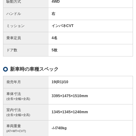
駆動方式
4WD
ハンドル
右
ミッション
インパネCVT
乗車定員
4名
ドア数
5枚
新車時の車種スペック
発売年月
19(R1)/10
車体寸法
3395
×
1475
×
1510
mm
(全長×全幅×全高)
室内寸法
1345
×
1345
×
1240
mm
(全長×全幅×全高)
車両重量
-/-/740
kg
(AT×MT×CVT)