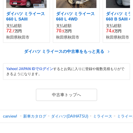
ダイハツ ミライース
ダイハツ ミライース
ダイハツ ミラ
660 L SAIII
660 L 4WD
660 B SAIII 
支払総額
支払総額
支払総額
72
70
74
.7
万円
.5
万円
.8
万円
秋田県秋田市
秋田県秋田市
秋田県秋田市
ダイハツ ミライースの中古車をもっと見る
Yahoo! JAPAN IDでログイン
するとお気に入りに登録や複数見積もりがで
きるようになります。
中古車トップへ
新車カタログ
ダイハツ(DAIHATSU)
ミライース
ミライー
carview!