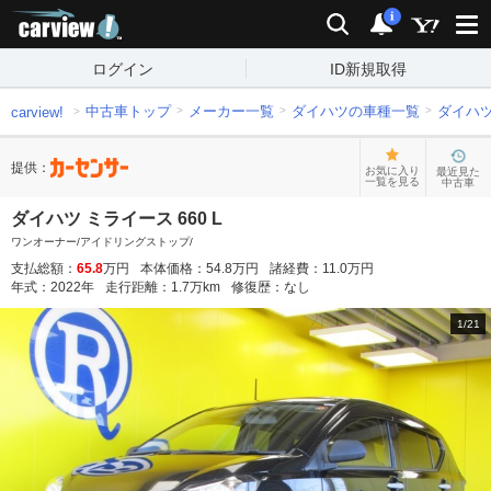
carview!
検索
通知
i
ログイン
ID新規取得
中古車トップ
メーカー一覧
ダイハツの車種一覧
ダイハ
carview!
提供：
お気に入り
最近見た
一覧を見る
中古車
ダイハツ ミライース 660 L
ワンオーナー/アイドリングストップ/
支払総額：
65.8
万円
本体価格：
54.8
万円
諸経費：
11.0
万円
年式：
2022
年
走行距離：
1.7
万km
修復歴：
なし
1
/
21