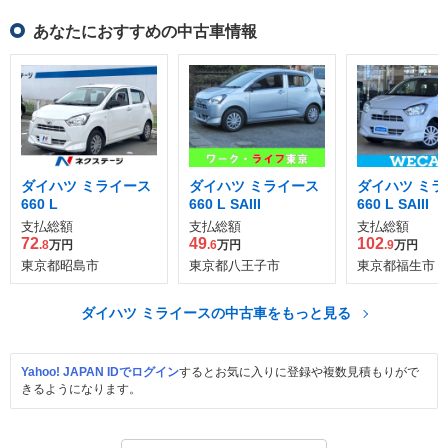
あなたにおすすめの中古車情報
ダイハツ ミライース
ダイハツ ミライース
ダイハツ ミラ
660 L
660 L SAIII
660 L SAIII
支払総額
支払総額
支払総額
72
49
102
.8
万円
.6
万円
.9
万円
東京都昭島市
東京都八王子市
東京都福生市
ダイハツ ミライースの中古車をもっと見る
Yahoo! JAPAN IDでログイン
するとお気に入りに登録や複数見積もりがで
きるようになります。