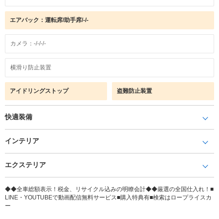
エアバック：運転席/助手席/-/-
カメラ：-/-/-/-
横滑り防止装置
アイドリングストップ
盗難防止装置
快適装備
インテリア
エクステリア
◆◆全車総額表示！税金、リサイクル込みの明瞭会計◆◆厳選の全国仕入れ！■
LINE・YOUTUBEで動画配信無料サービス■購入特典有■検索はロープライスカ
ー