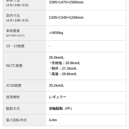
車体寸法
3395
×
1475
×
1500
mm
(全長×全幅×全高)
室内寸法
1345
×
1345
×
1240
mm
(全長×全幅×全高)
車両重量
-/-/650
kg
(AT×MT×CVT)
10・15燃費
-
25.0km/L
└市街地：20.9km/L
WLTC燃費
└郊外：27.3km/L
└高速：26.6km/L
JC08燃費
35.2km/L
使用燃料
レギュラー
駆動方式
前輪駆動（FF）
最小回転半径
4.4
m