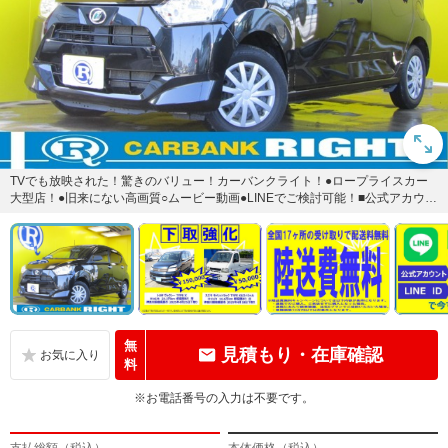
TVでも放映された！驚きのバリュー！カーバンクライト！●ロープライスカー
大型店！●旧来にない高画質○ムービー動画●LINEでご検討可能！■公式アカウン
ト：カーバンクライト...
無
見積もり・在庫確認
料
※お電話番号の入力は不要です。
支払総額（税込）
本体価格（税込）