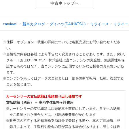
中古車トップへ
新車カタログ
ダイハツ(DAIHATSU)
ミライース
ミライー
carview!
※仕様・オプション・装備の詳細については各販売店にお問い合わせくださ
い。
※当情報の内容は各社により予告なく変更されることがあります。また、(株)リ
クルートおよびLINEヤフー株式会社は当コンテンツの完全性、無誤謬性を保
証するものではなく、当コンテンツに起因するいかなる損害の責も負いかね
ます。
※コンテンツもしくはデータの全部または一部を無断で転写、転載、複製する
ことを禁じます。
カーセンサーの支払総額は店頭乗り出し価格です
支払総額（税込） ＝ 車両本体価格＋諸費用
※カーセンサーの支払総額は店頭納車を前提にしています。自宅への納車
をご希望された場合などは、別途納車費用がかかります
※販売店の所在する所轄運輸支局以外で登録する際や、車の定置場所、登
録月によって、手数料や税金の額が異なる場合があります。詳しくは販