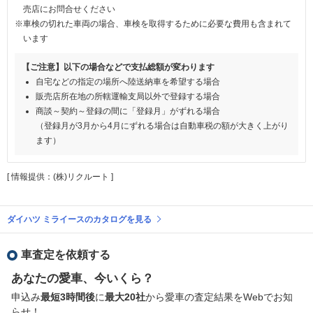
売店にお問合せください
※車検の切れた車両の場合、車検を取得するために必要な費用も含まれて
います
【ご注意】以下の場合などで支払総額が変わります
自宅などの指定の場所へ陸送納車を希望する場合
販売店所在地の所轄運輸支局以外で登録する場合
商談～契約～登録の間に「登録月」がずれる場合
（登録月が3月から4月にずれる場合は自動車税の額が大きく上がり
ます）
[ 情報提供：(株)リクルート ]
ダイハツ ミライースのカタログを見る
車査定を依頼する
あなたの愛車、今いくら？
申込み
最短3時間後
に
最大20社
から愛車の査定結果をWebでお知
らせ！