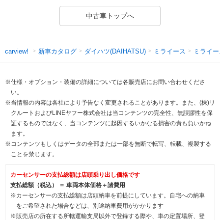
中古車トップへ
新車カタログ
ダイハツ(DAIHATSU)
ミライース
ミライー
carview!
※仕様・オプション・装備の詳細については各販売店にお問い合わせくださ
い。
※当情報の内容は各社により予告なく変更されることがあります。また、(株)リ
クルートおよびLINEヤフー株式会社は当コンテンツの完全性、無誤謬性を保
証するものではなく、当コンテンツに起因するいかなる損害の責も負いかね
ます。
※コンテンツもしくはデータの全部または一部を無断で転写、転載、複製する
ことを禁じます。
カーセンサーの支払総額は店頭乗り出し価格です
支払総額（税込） ＝ 車両本体価格＋諸費用
※カーセンサーの支払総額は店頭納車を前提にしています。自宅への納車
をご希望された場合などは、別途納車費用がかかります
※販売店の所在する所轄運輸支局以外で登録する際や、車の定置場所、登