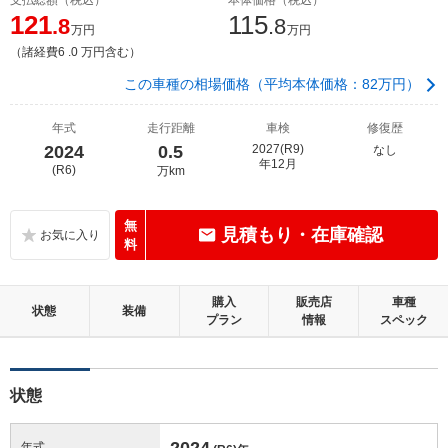
121
115
.8
.8
万円
万円
（諸経費6 .0 万円含む）
この車種の相場価格（平均本体価格：82万円）
年式
走行距離
車検
修復歴
2024
0.5
2027(R9)
なし
年12月
(R6)
万km
無
見積もり・在庫確認
料
購入
販売店
車種
状態
装備
プラン
情報
スペック
状態
2024
年式