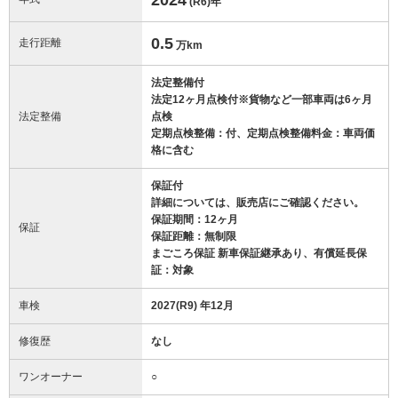
(R6)
年
0.5
走行距離
万km
法定整備付
法定12ヶ月点検付※貨物など一部車両は6ヶ月
法定整備
点検
定期点検整備：付、定期点検整備料金：車両価
格に含む
保証付
詳細については、販売店にご確認ください。
保証期間：12ヶ月
保証
保証距離：無制限
まごころ保証 新車保証継承あり、有償延長保
証：対象
車検
2027(R9) 年12月
修復歴
なし
ワンオーナー
○