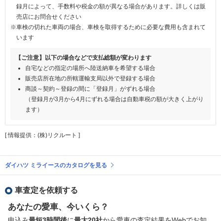
録月によって、手数料や税金の額が異なる場合があります。詳しくは販
売店にお問合せください
※車検の切れた車両の場合、車検を取得するために必要な費用も含まれて
います
【ご注意】以下の場合などで支払総額が変わります
自宅などの指定の場所へ陸送納車を希望する場合
販売店所在地の所轄運輸支局以外で登録する場合
商談～契約～登録の間に「登録月」がずれる場合
（登録月が3月から4月にずれる場合は自動車税の額が大きく上がり
ます）
[ 情報提供：(株)リクルート ]
ダイハツ ミライースのカタログを見る
車査定を依頼する
あなたの愛車、今いくら？
申込み
最短3時間後
に
最大20社
から愛車の査定結果をWebでお知