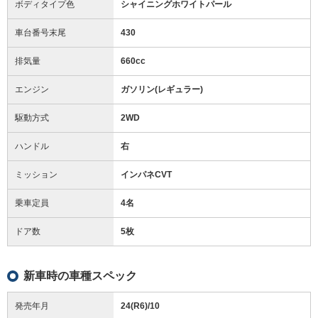
ボディタイプ色
シャイニングホワイトパール
車台番号末尾
430
排気量
660cc
エンジン
ガソリン(レギュラー)
駆動方式
2WD
ハンドル
右
ミッション
インパネCVT
乗車定員
4名
ドア数
5枚
新車時の車種スペック
発売年月
24(R6)/10