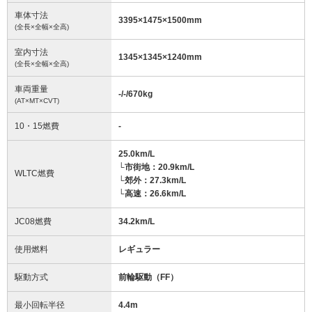
車体寸法
3395
×
1475
×
1500
mm
(全長×全幅×全高)
室内寸法
1345
×
1345
×
1240
mm
(全長×全幅×全高)
車両重量
-/-/670
kg
(AT×MT×CVT)
10・15燃費
-
25.0km/L
└市街地：20.9km/L
WLTC燃費
└郊外：27.3km/L
└高速：26.6km/L
JC08燃費
34.2km/L
使用燃料
レギュラー
駆動方式
前輪駆動（FF）
最小回転半径
4.4
m