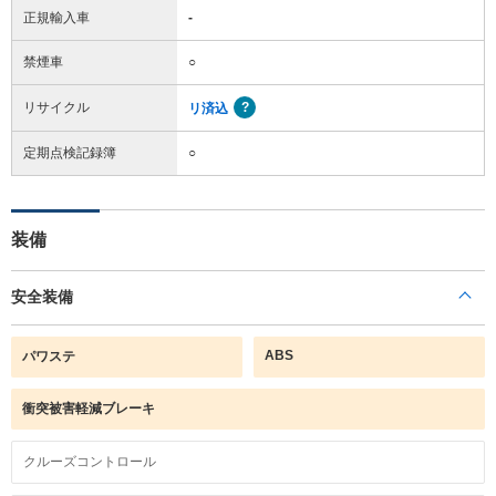
正規輸入車
-
禁煙車
○
リサイクル
リ済込
定期点検記録簿
○
装備
安全装備
ABS
パワステ
衝突被害軽減ブレーキ
クルーズコントロール