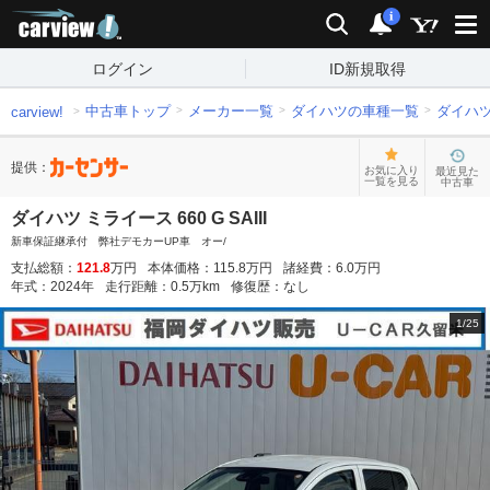
carview!
検索
通知
i
ログイン
ID新規取得
中古車トップ
メーカー一覧
ダイハツの車種一覧
ダイハ
carview!
提供：
お気に入り
最近見た
一覧を見る
中古車
ダイハツ ミライース 660 G SAIII
新車保証継承付 弊社デモカーUP車 オー/
支払総額：
121.8
万円
本体価格：
115.8
万円
諸経費：
6.0
万円
年式：
2024
年
走行距離：
0.5
万km
修復歴：
なし
1
/
25