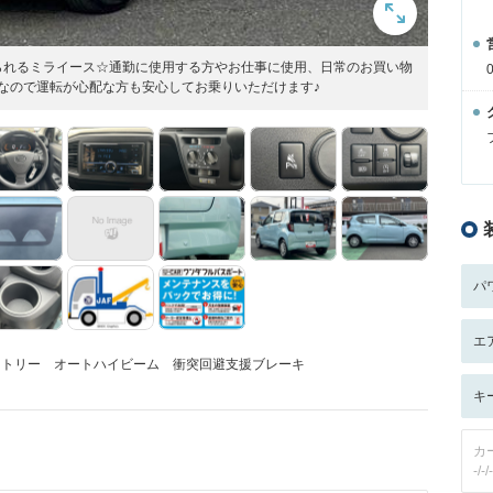
られるミライース☆通勤に使用する方やお仕事に使用、日常のお買い物
なので運転が心配な方も安心してお乗りいただけます♪
パ
エ
レスエントリー オートハイビーム 衝突回避支援ブレーキ
キ
カ
-/-/-