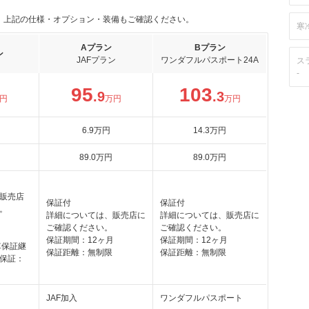
。上記の仕様・オプション・装備もご確認ください。
寒
Aプラン
Bプラン
ン
JAFプラン
ワンダフルパスポート24A
ス
-
95
103
.9
.3
円
万円
万円
6
.9
万円
14
.3
万円
89
.0
万円
89
.0
万円
販売店
保証付
保証付
。
詳細については、販売店に
詳細については、販売店に
月
ご確認ください。
ご確認ください。
保証期間：12ヶ月
保証期間：12ヶ月
車保証継
保証距離：無制限
保証距離：無制限
保証：
JAF加入
ワンダフルパスポート