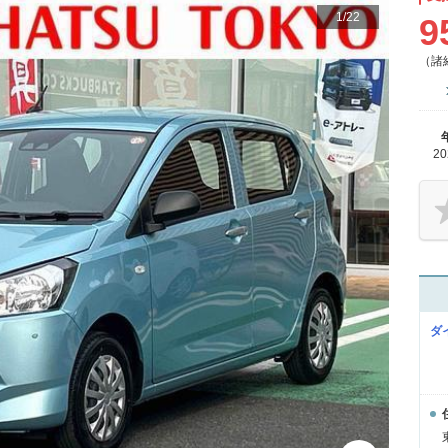
1
/
22
9
（諸
2
ダ