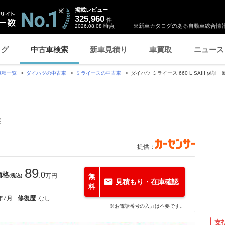
掲載レビュー
325,960
件
時点
※新車カタログのある自動車総合情報
2026.08.08
ログ
中古車検索
新車見積り
車買取
ニュース
車種一覧
ダイハツの中古車
ミライースの中古車
ダイハツ ミライース 660 L SAIII 
走
提供：
89
価格
.0
万円
無
(税込)
見積もり・在庫確認
料
年7月
修復歴
なし
※お電話番号の入力は不要です。
支