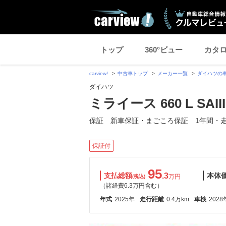
トップ
360°ビュー
カタ
carview!
中古車トップ
メーカー一覧
ダイハツの
ダイハツ
ミライース 660 L SAIII
保証 新車保証・まごころ保証 1年間・
保証付
95
支払総額
.3
本体
万円
(税込)
（諸経費6.3万円含む）
年式
2025年
走行距離
0.4万km
車検
2028