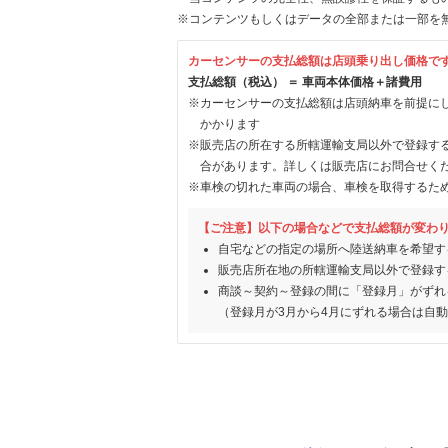
※コンテンツもしくはデータの全部または一部を
カーセンサーの支払総額は店頭乗り出し価格で
支払総額（税込） ＝ 車両本体価格＋諸費用
※カーセンサーの支払総額は店頭納車を前提に
かかります
※販売店の所在する所轄運輸支局以外で登録す
合があります。詳しくは販売店にお問合せく
※車検の切れた車両の場合、車検を取得するた
【ご注意】以下の場合などで支払総額が変わ
自宅などの指定の場所へ陸送納車を希望す
販売店所在地の所轄運輸支局以外で登録す
商談～契約～登録の間に「登録月」がずれ
（登録月が3月から4月にずれる場合は自