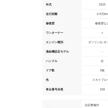
年式
2025
走行距離
0.4万km
修復歴
修復歴な
ワンオーナー
○
エンジン種別
ガソリン(レギ
過給機設定モデル
-
ハンドル
右
ドア数
5枚
色
スカイブル
車台番号末尾
339
法定整備付