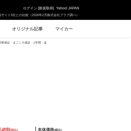
ログイン
[
新規取得
]
Yahoo! JAPAN
サイト5社との比較（2026年2月株式会社プラグ調べ）
オリジナル記事
マイカー
保証 新車保証・まごころ保証 1年間・走
払総額
本体価格
(税込)
(税込)