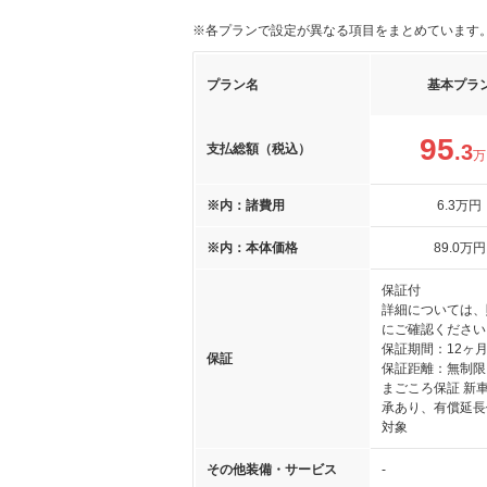
※各プランで設定が異なる項目をまとめています
プラン名
基本プラ
95
.3
支払総額（税込）
万
※内：諸費用
6
.3
万円
※内：本体価格
89
.0
万円
保証付
詳細については、
にご確認ください
保証期間：12ヶ
保証
保証距離：無制限
まごころ保証 新
承あり、有償延長
対象
その他装備・サービス
-