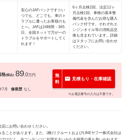
6ヶ月点検2回、法定12ヶ
安心のJAFパックです☆い
月点検1回、車検の基本整
つでも、どこでも、車のト
備代金を含んだお得な購入
ラブルに遭ったお客様のも
パック付です。それぞれエ
とへ。JAFは24時間・365
ンジンオイル等の消耗品交
日、全国ネットで万が一の
換も含まれています。詳細
トラブルをサポートしてく
はスタッフにお問い合わせ
れます！
ください。
89
価格
.0
万円
無
(税込)
見積もり・在庫確認
料
年7月
修復歴
なし
※お電話番号の入力は不要です。
売店にお問い合わせください。
ることがあります。また、(株)リクルートおよびLINEヤフー株式会社は
のではなく、当コンテンツに起因するいかなる損害の責も負いかねます。