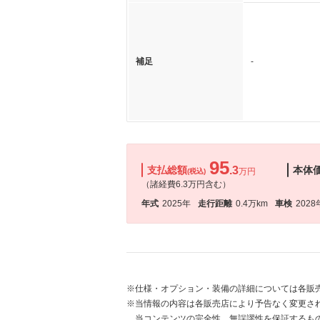
補足
-
95
支払総額
.3
本体
万円
(税込)
（諸経費6.3万円含む）
年式
2025年
走行距離
0.4万km
車検
2028
※仕様・オプション・装備の詳細については各販
※当情報の内容は各販売店により予告なく変更され
当コンテンツの完全性、無誤謬性を保証するも