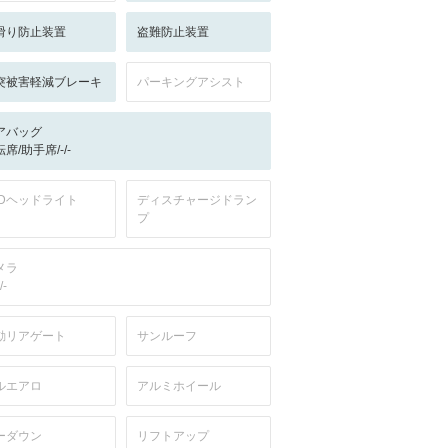
滑り防止装置
盗難防止装置
突被害軽減ブレーキ
パーキングアシスト
アバッグ
席/助手席/-/-
EDヘッドライト
ディスチャージドラン
プ
メラ
/-
動リアゲート
サンルーフ
ルエアロ
アルミホイール
ーダウン
リフトアップ