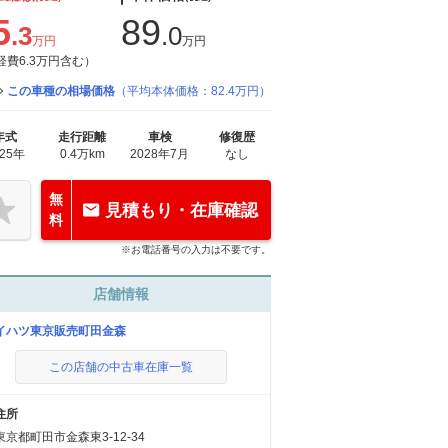
5
89
.3
.0
万円
万円
経費6.3万円含む）
この車種の相場価格
（平均本体価格：82.4万円）
年式
走行距離
車検
修復歴
025年
0.4万km
2028年7月
なし
無
見積もり・在庫確認
料
※お電話番号の入力は不要です。
店舗情報
イハツ東京販売町田金森
この店舗の中古車在庫一覧
住所
東京都町田市金森東3-12-34