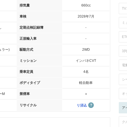
排気量
660cc
TV:
車検
2028年7月
ミ
し
定期点検記録簿
-
ET
正規輸入車
-
ュラー)
駆動方式
2WD
3
ミッション
インパネCVT
電
乗車定員
4名
シ
ボディタイプ
軽自動車
オ
ーM
禁煙車
○
リサイクル
リ済込
ア
ク