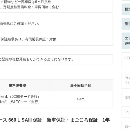
付※貨物など一部車両は6ヶ月点検
、定期点検整備料金：車両価格に含む
横
販売店にご確認ください。
衝
月
エ
車保証継承あり、有償延長保証：対象
運転
L
に登録や複数見積もりができるようになります。
カ
-/-/-
燃料消費率
最小回転半径
.2km/L（JC08モード走行）
電
4.4m
.0km/L（WLTCモード走行）
フ
660 L SAIII 保証 新車保証・まごころ保証 1年
ロ