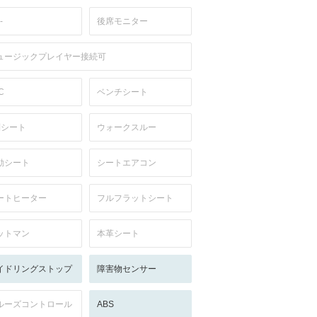
-
後席モニター
ュージックプレイヤー接続可
C
ベンチシート
列シート
ウォークスルー
動シート
シートエアコン
ートヒーター
フルフラットシート
ットマン
本革シート
イドリングストップ
障害物センサー
ルーズコントロール
ABS