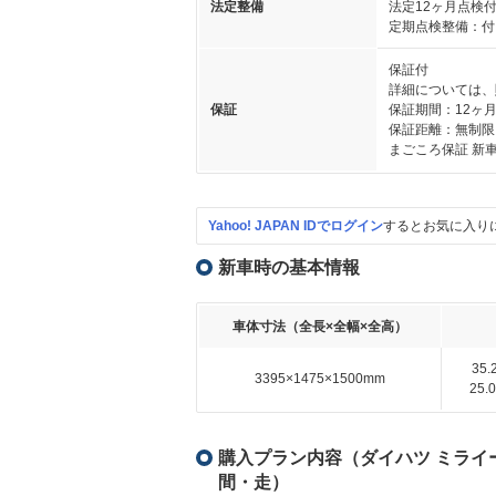
法定整備
法定12ヶ月点検
定期点検整備：付
保証付
詳細については、
保証
保証期間：12ヶ
保証距離：無制限
まごころ保証 新
Yahoo! JAPAN IDでログイン
するとお気に入り
新車時の基本情報
車体寸法（全長×全幅×全高）
35
3395×1475×1500mm
25
購入プラン内容（ダイハツ ミライース 
間・走）