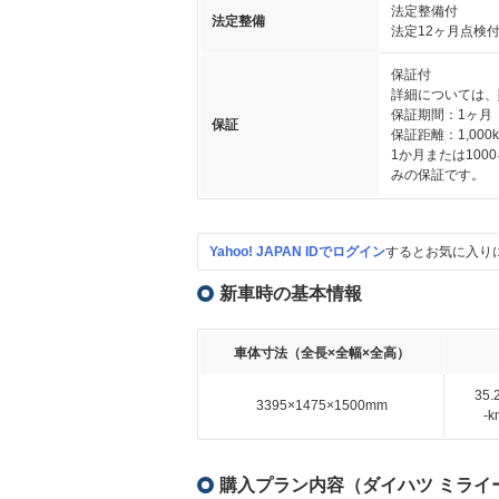
法定整備付
法定整備
法定12ヶ月点検
保証付
詳細については、
保証期間：1ヶ月
保証
保証距離：1,000
1か月または10
みの保証です。
Yahoo! JAPAN IDでログイン
するとお気に入り
新車時の基本情報
車体寸法（全長×全幅×全高）
35
3395×1475×1500mm
-
購入プラン内容（ダイハツ ミライース 6