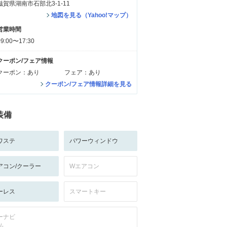
滋賀県湖南市石部北3-1-11
地図を見る（Yahoo!マップ）
営業時間
09:00〜17:30
クーポン/フェア情報
クーポン：あり
フェア：あり
クーポン/フェア情報詳細を見る
装備
ワステ
パワーウィンドウ
アコン/クーラー
Wエアコン
ーレス
スマートキー
ーナビ
/-