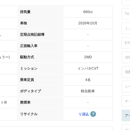
排気量
660cc
TV:
車検
2026年10月
ミ
し
定期点検記録簿
-
ET
正規輸入車
-
ュラー)
駆動方式
2WD
3
ミッション
インパネCVT
電
乗車定員
4名
シ
ボディタイプ
軽自動車
オ
III
禁煙車
-
リサイクル
リ済込
ア