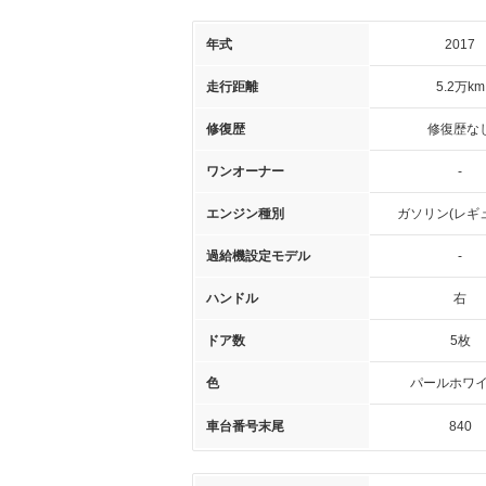
年式
2017
走行距離
5.2万km
修復歴
修復歴な
ワンオーナー
-
エンジン種別
ガソリン(レギ
過給機設定モデル
-
ハンドル
右
ドア数
5枚
色
パールホワイト
車台番号末尾
840