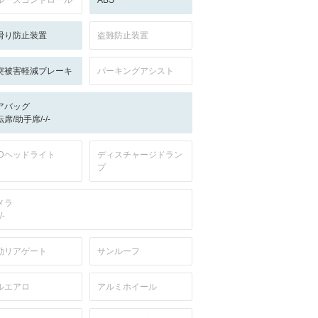
ルーズコントロール
ABS
滑り防止装置
盗難防止装置
突被害軽減ブレーキ
パーキングアシスト
アバッグ
席/助手席/-/-
EDヘッドライト
ディスチャージドラン
プ
メラ
/-
動リアゲート
サンルーフ
ルエアロ
アルミホイール