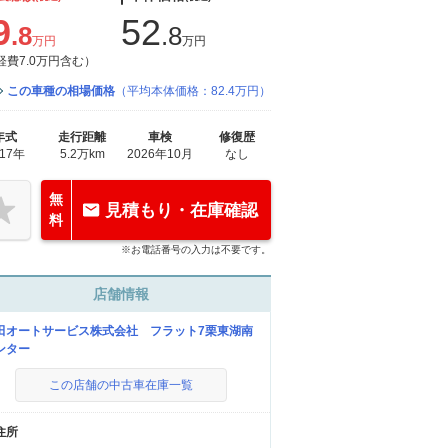
9
52
.8
.8
万円
万円
経費7.0万円含む）
この車種の相場価格
（平均本体価格：82.4万円）
年式
走行距離
車検
修復歴
017年
5.2万km
2026年10月
なし
無
見積もり・在庫確認
料
※お電話番号の入力は不要です。
店舗情報
田オートサービス株式会社 フラット7栗東湖南
ンター
この店舗の中古車在庫一覧
住所