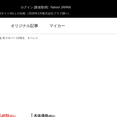
ログイン
[
新規取得
]
Yahoo! JAPAN
サイト5社との比較（2026年2月株式会社プラグ調べ）
オリジナル記事
マイカー
ン 金 利 2.9パー CD再生 キーレス
払総額
本体価格
(税込)
(税込)