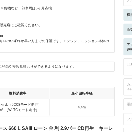
ク
付※貨物など一部車両は6ヶ月点検
横
販売店にご確認ください。
衝
km
00キロのいずれか早い方までの保証です。エンジン、ミッション本体の
エ
運転
L
に登録や複数見積もりができるようになります。
カ
-/-/-
燃料消費率
最小回転半径
電
.2km/L（JC08モード走行）
4.4m
km/L（WLTCモード走行）
フ
60 L SAIII ローン 金 利 2.9パー CD再生 キーレ