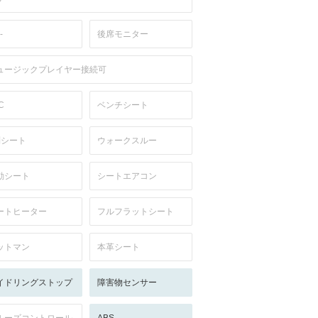
-
後席モニター
ュージックプレイヤー接続可
C
ベンチシート
列シート
ウォークスルー
動シート
シートエアコン
ートヒーター
フルフラットシート
ットマン
本革シート
イドリングストップ
障害物センサー