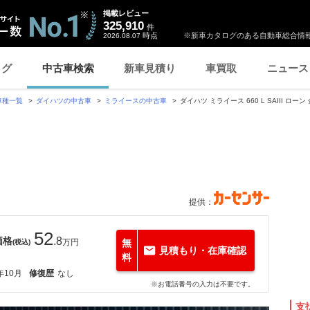
掲載レビュー
325,910
件
時点
※新車カタログのある自動車総合情報
2026.08.07
ログ
中古車検索
新車見積り
車買取
ニュース
車種一覧
ダイハツの中古車
ミライースの中古車
ダイハツ ミライース 660 L SAIII ロー
提供：
52
価格
.8
万円
無
(税込)
見積もり・在庫確認
料
年10月
修復歴
なし
※お電話番号の入力は不要です。
支