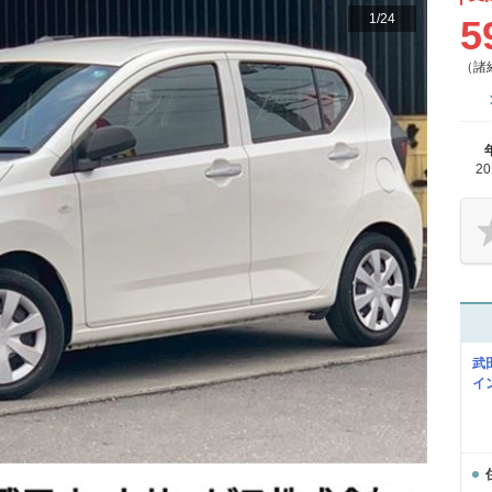
1
/
24
5
（諸
2
武
イ