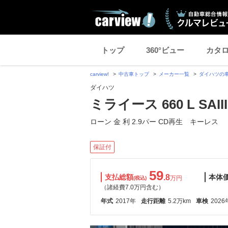
トップ
360°ビュー
カタ
carview!
中古車トップ
メーカー一覧
ダイハツの
ダイハツ
ミライース 660 L SAIII
ローン 金 利 2.9パー CD再生 キーレス
保証付
59
支払総額
.8
本体
万円
(税込)
（諸経費7.0万円含む）
年式
2017年
走行距離
5.2万km
車検
2026