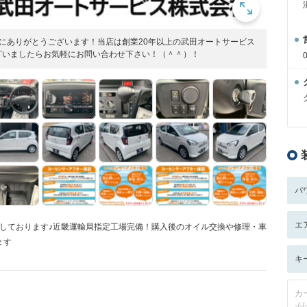
にありがとうございます！当店は創業20年以上の武田オートサービス
ざいましたらお気軽にお問い合わせ下さい！（＾＾）！
パ
エ
ちしております♪近畿運輸局指定工場完備！購入後のオイル交換や修理・車
ます
キ
カ
-/-/-