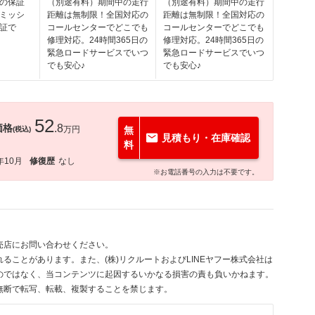
の保証
（別途有料）期間中の走行
（別途有料）期間中の走行
ミッシ
距離は無制限！全国対応の
距離は無制限！全国対応の
証で
コールセンターでどこでも
コールセンターでどこでも
修理対応。24時間365日の
修理対応。24時間365日の
緊急ロードサービスでいつ
緊急ロードサービスでいつ
でも安心♪
でも安心♪
52
価格
.8
万円
無
(税込)
見積もり・在庫確認
料
年10月
修復歴
なし
※お電話番号の入力は不要です。
売店にお問い合わせください。
ることがあります。また、(株)リクルートおよびLINEヤフー株式会社は
のではなく、当コンテンツに起因するいかなる損害の責も負いかねます。
無断で転写、転載、複製することを禁じます。