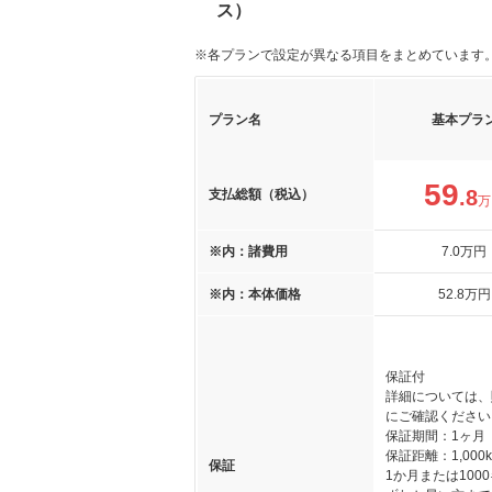
ス）
※各プランで設定が異なる項目をまとめています
プラン名
基本プラ
59
.8
支払総額（税込）
万
※内：諸費用
7
.0
万円
※内：本体価格
52
.8
万円
保証付
詳細については、
にご確認ください
保証期間：1ヶ月
保証距離：1,000
保証
1か月または100