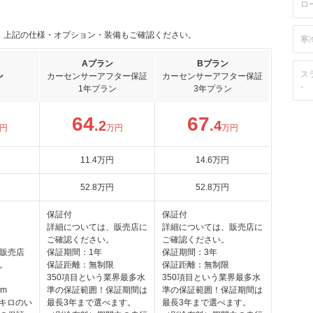
ロ
。上記の仕様・オプション・装備もご確認ください。
寒
Aプラン
Bプラン
ス
ン
カーセンサーアフター保証
カーセンサーアフター保証
-
1年プラン
3年プラン
64
67
.2
.4
円
万円
万円
11
.4
万円
14
.6
万円
52
.8
万円
52
.8
万円
保証付
保証付
詳細については、販売店に
詳細については、販売店に
ご確認ください。
ご確認ください。
販売店
保証期間：1年
保証期間：3年
。
保証距離：無制限
保証距離：無制限
350項目という業界最多水
350項目という業界最多水
km
準の保証範囲！保証期間は
準の保証範囲！保証期間は
0キロのい
最長3年まで選べます。
最長3年まで選べます。