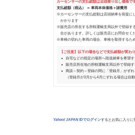
カーセンサーの支払総額は店頭乗り出し価格で
支払総額（税込） ＝ 車両本体価格＋諸費用
※カーセンサーの支払総額は店頭納車を前提に
かかります
※販売店の所在する所轄運輸支局以外で登録す
合があります。詳しくは販売店にお問合せく
※車検の切れた車両の場合、車検を取得するた
【ご注意】以下の場合などで支払総額が変わ
自宅などの指定の場所へ陸送納車を希望す
販売店所在地の所轄運輸支局以外で登録す
商談～契約～登録の間に「登録月」がずれ
（登録月が3月から4月にずれる場合は自
Yahoo! JAPAN IDでログイン
するとお気に入りに