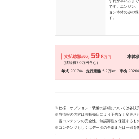
ずれか早い方まで
です。エンジン、
ョン本体のみの保
す。
59
支払総額
.8
本体
万円
(税込)
（諸経費7.0万円含む）
年式
2017年
走行距離
5.2万km
車検
2026
※仕様・オプション・装備の詳細については各販
※当情報の内容は各販売店により予告なく変更され
当コンテンツの完全性、無誤謬性を保証するも
※コンテンツもしくはデータの全部または一部を