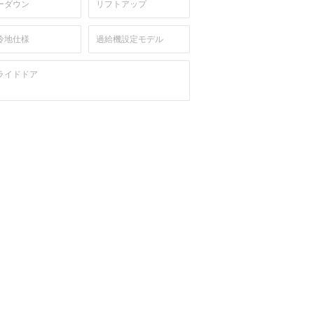
ーダウン
リフトアップ
冷地仕様
過給機設定モデル
ライドドア