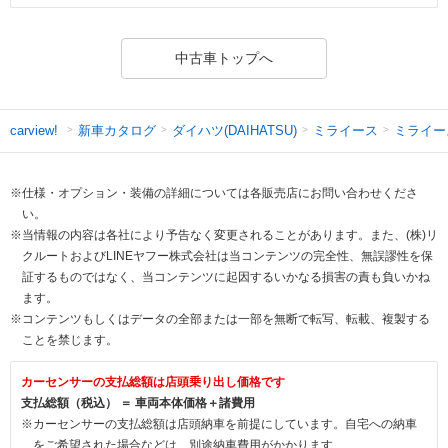
中古車トップへ
新車カタログ
ダイハツ(DAIHATSU)
ミライース
ミライー
carview!
※仕様・オプション・装備の詳細については各販売店にお問い合わせくださ
い。
※当情報の内容は各社により予告なく変更されることがあります。また、(株)リ
クルートおよびLINEヤフー株式会社は当コンテンツの完全性、無誤謬性を保
証するものではなく、当コンテンツに起因するいかなる損害の責も負いかね
ます。
※コンテンツもしくはデータの全部または一部を無断で転写、転載、複製する
ことを禁じます。
カーセンサーの支払総額は店頭乗り出し価格です
支払総額（税込） ＝ 車両本体価格＋諸費用
※カーセンサーの支払総額は店頭納車を前提にしています。自宅への納車
をご希望された場合などは、別途納車費用がかかります