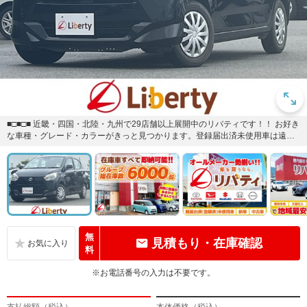
■□■□■ 近畿・四国・北陸・九州で29店舗以上展開中のリバティです！！ お好き
な車種・グレード・カラーがきっと見つかります。登録届出済未使用車は遠方
販売不可です。ご購入...
無
見積もり・在庫確認
料
※お電話番号の入力は不要です。
支払総額（税込）
本体価格（税込）