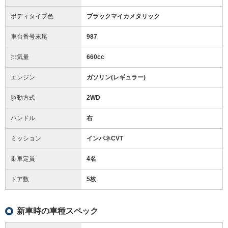
ボディタイプ色
ブラックマイカメタリック
車台番号末尾
987
排気量
660cc
エンジン
ガソリン(レギュラー)
駆動方式
2WD
ハンドル
右
ミッション
インパネCVT
乗車定員
4名
ドア数
5枚
新車時の車種スペック