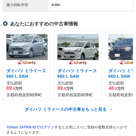
最小回転半径
4.4
m
あなたにおすすめの中古車情報
ダイハツ ミライース
ダイハツ ミライース
ダイハツ ミラ
660 L SAIII
660 L SAIII
660 L SAIII
支払総額
支払総額
支払総額
69
89
48
.9
万円
.9
万円
.9
万円
京都府相楽郡精華町
京都府相楽郡精華町
京都府相楽郡精
ダイハツ ミライースの中古車をもっと見る
Yahoo! JAPAN IDでログイン
するとお気に入りに登録や複数見積もりがで
きるようになります。