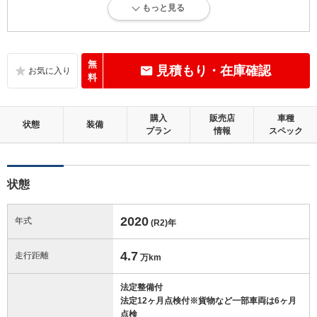
もっと見る
内外装に目立たない多少のキズ、ヘコミが認められる状態です。
内装：
多少の加修を必要とする可能性があります。
無
見積もり・在庫確認
料
外装：
キズ、ヘコミなどが少なく、あっても目立たない、良好な状態です。
購入
販売店
車種
状態
装備
プラン
情報
スペック
修復歴：無
この中古車の「車両品質評価書」を見る
状態
2020
年式
(R2)
年
4.7
走行距離
万km
法定整備付
法定12ヶ月点検付※貨物など一部車両は6ヶ月
点検