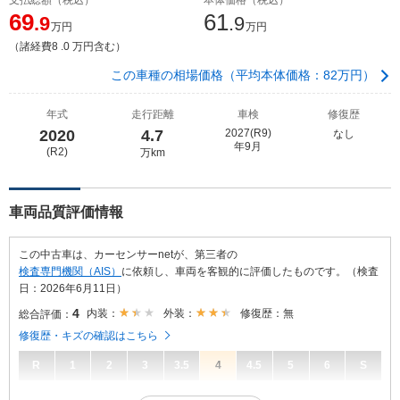
69
61
.9
.9
万円
万円
（諸経費8 .0 万円含む）
この車種の相場価格（平均本体価格：82万円）
年式
走行距離
車検
修復歴
2020
4.7
2027(R9)
なし
年9月
(R2)
万km
車両品質評価情報
この中古車は、カーセンサーnetが、第三者の
検査専門機関（AIS）
に依頼し、車両を客観的に評価したものです。（検査
日：2026年6月11日）
4
内装：
外装：
修復歴：無
総合評価：
修復歴・キズの確認はこちら
R
1
2
3
3.5
4
4.5
5
6
S
4
総合評価：