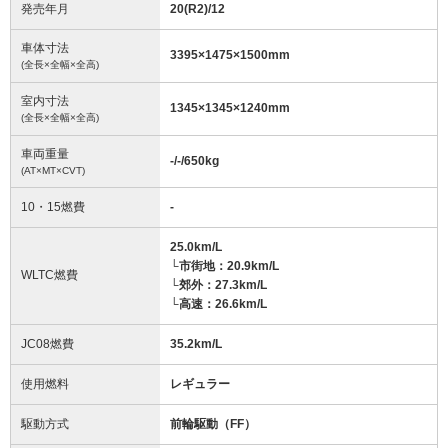
発売年月
20(R2)/12
車体寸法
3395
×
1475
×
1500
mm
(全長×全幅×全高)
室内寸法
1345
×
1345
×
1240
mm
(全長×全幅×全高)
車両重量
-/-/650
kg
(AT×MT×CVT)
10・15燃費
-
25.0km/L
└市街地：20.9km/L
WLTC燃費
└郊外：27.3km/L
└高速：26.6km/L
JC08燃費
35.2km/L
使用燃料
レギュラー
駆動方式
前輪駆動（FF）