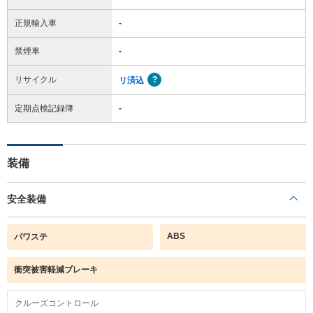
正規輸入車
-
禁煙車
-
リサイクル
リ済込
定期点検記録簿
-
装備
安全装備
ABS
パワステ
衝突被害軽減ブレーキ
クルーズコントロール