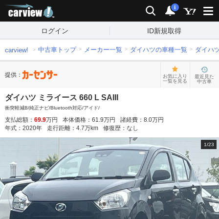
carview!
検索
通知
i
ログイン
ID新規取得
中古車トップ
メーカー一覧
ダイハツの車種一覧
ダイハ
carview!
提供：
お気に入り
最近見た
一覧を見る
中古車
ダイハツ ミライース 660 L SAIII
衝突軽減B/純正ナビ/Bluetooth対応/アイド/
支払総額：
69.9
万円
本体価格：
61.9
万円
諸経費：
8.0
万円
年式：
2020
年
走行距離：
4.7
万km
修復歴：
なし
1
/
23