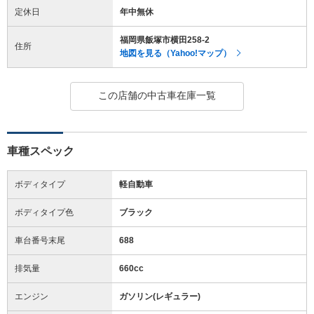
定休日
年中無休
福岡県飯塚市横田258-2
住所
地図を見る（Yahoo!マップ）
この店舗の中古車在庫一覧
車種スペック
ボディタイプ
軽自動車
ボディタイプ色
ブラック
車台番号末尾
688
排気量
660cc
エンジン
ガソリン(レギュラー)