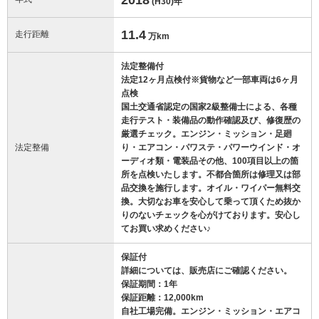
(H30)
年
11.4
走行距離
万km
法定整備付
法定12ヶ月点検付※貨物など一部車両は6ヶ月
点検
国土交通省認定の国家2級整備士による、各種
走行テスト・装備品の動作確認及び、修復歴の
厳選チェック。エンジン・ミッション・足廻
法定整備
り・エアコン・パワステ・パワーウインド・オ
ーディオ類・電装品その他、100項目以上の箇
所を点検いたします。不都合箇所は修理又は部
品交換を施行します。オイル・ワイパー無料交
換。大切なお車を安心して乗って頂くため抜か
りのないチェックを心がけております。安心し
てお買い求めください♪
保証付
詳細については、販売店にご確認ください。
保証期間：1年
保証距離：12,000km
自社工場完備。エンジン・ミッション・エアコ