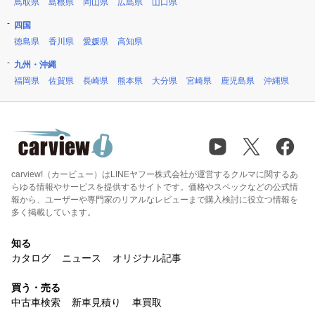
鳥取県
島根県
岡山県
広島県
山口県
四国
徳島県
香川県
愛媛県
高知県
九州・沖縄
福岡県
佐賀県
長崎県
熊本県
大分県
宮崎県
鹿児島県
沖縄県
carview!（カービュー）はLINEヤフー株式会社が運営するクルマに関するあ
らゆる情報やサービスを提供するサイトです。価格やスペックなどの公式情
報から、ユーザーや専門家のリアルなレビューまで購入検討に役立つ情報を
多く掲載しています。
知る
カタログ
ニュース
オリジナル記事
買う・売る
中古車検索
新車見積り
車買取