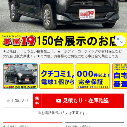
★当店は、『しつこい接客禁止！』★『ボディーコーティングや有料保証など
の抱合せ販売禁止！』★その他、お客様のご負担になる事は全て禁止しており
ます。心ゆくまでごゆっくりご覧...
無
見積もり・在庫確認
料
※お電話番号の入力は不要です。
支払総額（税込）
本体価格（税込）