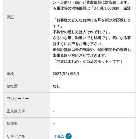
ン・足廻り・細かい電装部品に対応致します。
★電球等の消耗部品は「3ヶ月/3,000km」保証
保証
「お客様のどんなお声にも耳を傾け対応致しま
す！」
不具合の感じ方は人それぞれです。
ささいな事、勘違いでも結構です。気になる事
はすぐにお声をお掛け下さい。
※保証部位以外の故障や、保証期間外の故障も
出来る限り対応させて頂きます。
「地道にまじめ」が当店のモットーです！
車検
2027(R9) 年8月
修復歴
なし
ワンオーナー
-
正規輸入車
-
禁煙車
○
リサイクル
リ済込