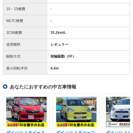
10・15燃費
-
WLTC燃費
-
JC08燃費
35.2km/L
使用燃料
レギュラー
駆動方式
前輪駆動（FF）
最小回転半径
4.4
m
あなたにおすすめの中古車情報
ダイハツ ミライース
ダイハツ ミライース
ダイハツ ミラ