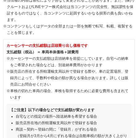
※当情報の内容は各社により予告なく変更されることがあります。また、(株)リ
クルートおよびLINEヤフー株式会社は当コンテンツの完全性、無誤謬性を保
証するものではなく、当コンテンツに起因するいかなる損害の責も負いかね
ます。
※コンテンツもしくはデータの全部または一部を無断で転写、転載、複製する
ことを禁じます。
カーセンサーの支払総額は店頭乗り出し価格です
支払総額（税込） ＝ 車両本体価格＋諸費用
※カーセンサーの支払総額は店頭納車を前提にしています。自宅への納車
をご希望された場合などは、別途納車費用がかかります
※販売店の所在する所轄運輸支局以外で登録する際や、車の定置場所、登
録月によって、手数料や税金の額が異なる場合があります。詳しくは販
売店にお問合せください
※車検の切れた車両の場合、車検を取得するために必要な費用も含まれて
います
【ご注意】以下の場合などで支払総額が変わります
自宅などの指定の場所へ陸送納車を希望する場合
販売店所在地の所轄運輸支局以外で登録する場合
商談～契約～登録の間に「登録月」がずれる場合
（登録月が3月から4月にずれる場合は自動車税の額が大きく上がり