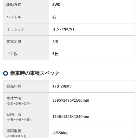
駆動方式
2WD
ハンドル
右
ミッション
インパネCVT
乗車定員
4名
ドア数
5枚
新車時の車種スペック
発売年月
17(H29)/05
車体寸法
3395
×
1475
×
1500
mm
(全長×全幅×全高)
室内寸法
1345
×
1345
×
1240
mm
(全長×全幅×全高)
車両重量
-/-/650
kg
(AT×MT×CVT)