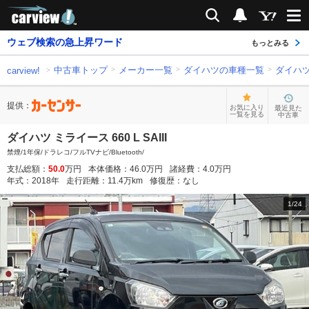
carview!
検索
通知
ウェブ検索の急上昇ワード
もっとみる
中古車トップ
メーカー一覧
ダイハツの車種一覧
ダイハ
carview!
提供：
お気に入り
最近見た
一覧を見る
中古車
ダイハツ ミライース 660 L SAIII
禁煙/1年保/ドラレコ/フルTVナビ/Bluetooth/
支払総額：
50.0
万円
本体価格：
46.0
万円
諸経費：
4.0
万円
年式：
2018
年
走行距離：
11.4
万km
修復歴：
なし
1
/
24