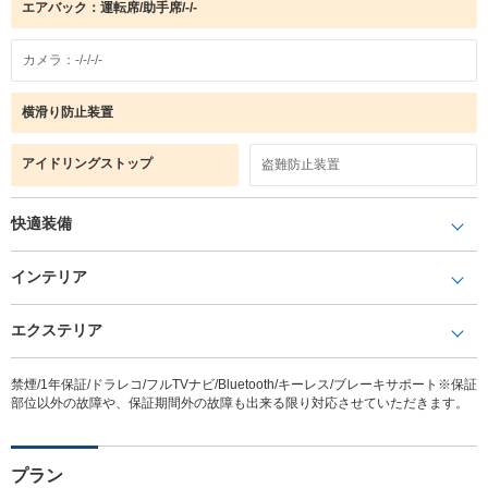
エアバック：運転席/助手席/-/-
カメラ：-/-/-/-
横滑り防止装置
アイドリングストップ
盗難防止装置
快適装備
インテリア
エクステリア
禁煙/1年保証/ドラレコ/フルTVナビ/Bluetooth/キーレス/ブレーキサポート※保証
部位以外の故障や、保証期間外の故障も出来る限り対応させていただきます。
プラン