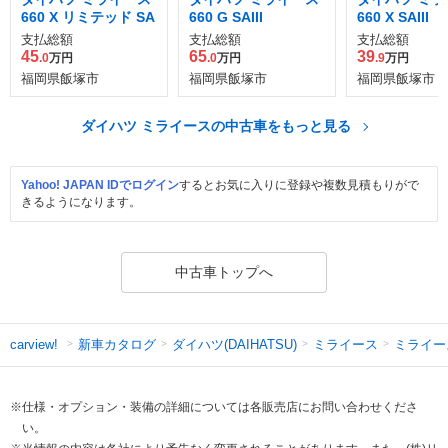
660 X リミテッド SA
660 G SAIII
660 X SAIII
支払総額
支払総額
支払総額
45
65
39
.0
万円
.0
万円
.9
万円
福岡県飯塚市
福岡県飯塚市
福岡県飯塚市
ダイハツ ミライースの中古車をもっと見る
Yahoo! JAPAN IDでログイン
するとお気に入りに登録や複数見積もりがで
きるようになります。
中古車トップへ
新車カタログ
ダイハツ(DAIHATSU)
ミライース
ミライー
carview!
※仕様・オプション・装備の詳細については各販売店にお問い合わせくださ
い。