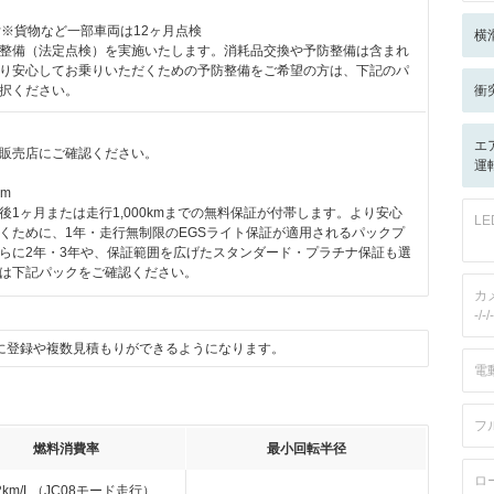
付※貨物など一部車両は12ヶ月点検
横
整備（法定点検）を実施いたします。消耗品交換や予防整備は含まれ
り安心してお乗りいただくための予防整備をご希望の方は、下記のパ
択ください。
衝
エ
販売店にご確認ください。
運転
km
後1ヶ月または走行1,000kmまでの無料保証が付帯します。より安心
L
くために、1年・走行無制限のEGSライト保証が適用されるパックプ
らに2年・3年や、保証範囲を広げたスタンダード・プラチナ保証も選
は下記パックをご確認ください。
カ
-/-/-
に登録や複数見積もりができるようになります。
電
フ
燃料消費率
最小回転半径
ロ
.2km/L（JC08モード走行）