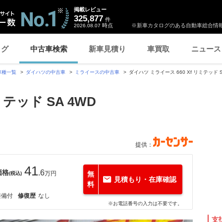
掲載レビュー
325,877
件
時点
※新車カタログのある自動車総合情報
2026.08.07
ログ
中古車検索
新車見積り
車買取
ニュース
車種一覧
ダイハツの中古車
ミライースの中古車
ダイハツ ミライース 660 Xf リミテッド
ミテッド SA 4WD
り
提供：
41
価格
.6
万円
無
(税込)
見積もり・在庫確認
料
整備付
修復歴
なし
※お電話番号の入力は不要です。
支