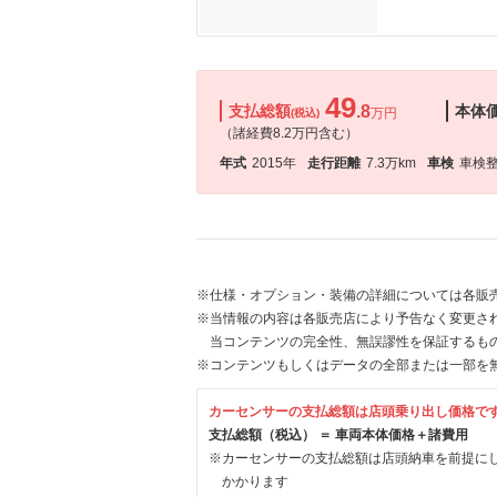
49
支払総額
.8
本体
万円
(税込)
（諸経費8.2万円含む）
年式
2015年
走行距離
7.3万km
車検
車検
※仕様・オプション・装備の詳細については各販
※当情報の内容は各販売店により予告なく変更され
当コンテンツの完全性、無誤謬性を保証するも
※コンテンツもしくはデータの全部または一部を
カーセンサーの支払総額は店頭乗り出し価格で
支払総額（税込） ＝ 車両本体価格＋諸費用
※カーセンサーの支払総額は店頭納車を前提に
かかります