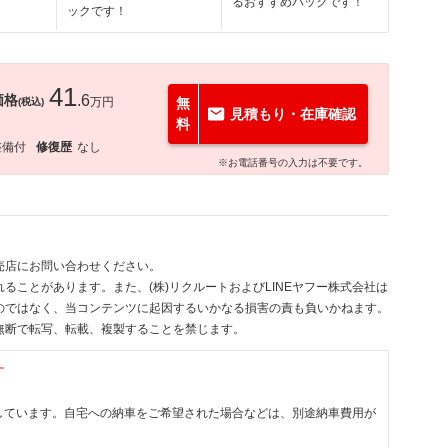
るおすすめパックです！
ックです！
41
価格
.6
万円
無
(税込)
見積もり・在庫確認
料
整備付
修復歴
なし
※お電話番号の入力は不要です。
売店にお問い合わせください。
ることがあります。また、(株)リクルートおよびLINEヤフー株式会社は
のではなく、当コンテンツに起因するいかなる損害の責も負いかねます。
無断で転写、転載、複製することを禁じます。
す
しています。自宅への納車をご希望された場合などは、別途納車費用が