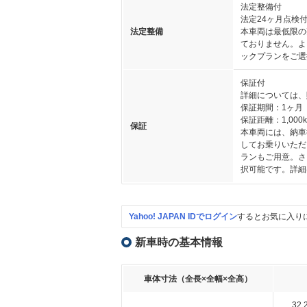
法定整備付
法定24ヶ月点検
法定整備
本車両は最低限の
ておりません。よ
ックプランをご選
保証付
詳細については、
保証期間：1ヶ月
保証距離：1,000
保証
本車両には、納車
してお乗りいただ
ランもご用意。さ
択可能です。詳細
Yahoo! JAPAN IDでログイン
するとお気に入り
新車時の基本情報
車体寸法（全長×全幅×全高）
32