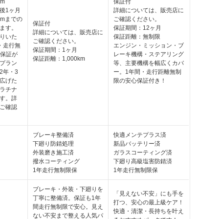
km
保証付
後1ヶ月
詳細については、販売店に
kmまでの
ご確認ください。
保証付
ます。
保証期間：12ヶ月
詳細については、販売店に
りいた
保証距離：無制限
ご確認ください。
・走行無
エンジン・ミッション・ブ
保証期間：1ヶ月
ト保証が
レーキ機構・ステアリング
保証距離：1,000km
プラン
等、主要機構を幅広くカバ
2年・3
ー。1年間・走行距離無制
広げた
限の安心保証付き！
ラチナ
す。詳
ご確認
ブレーキ整備済
快適メンテプラス済
下廻り防錆処理
新品バッテリー済
外装磨き施工済
ガラスコーティング済
撥水コーティング
下廻り高級塩害防錆済
1年走行無制限保
1年走行無制限保
ブレーキ・外装・下廻りを
「見えない不安」にも手を
丁寧に整備済。保証も1年
打つ、安心の最上級ケア！
間走行無制限で安心。見え
快適・清潔・長持ちを叶え
ない不安まで整える人気パ