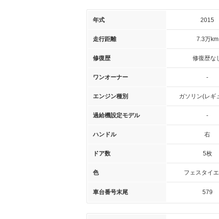
年式
2015
走行距離
7.3万km
修復歴
修復歴な
ワンオーナー
-
エンジン種別
ガソリン(レギ
過給機設定モデル
-
ハンドル
右
ドア数
5枚
色
フェスタイエ
車台番号末尾
579