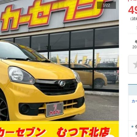
1
/
22
4
（諸
2
カ