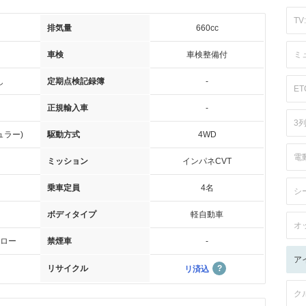
TV:
排気量
660cc
車検
車検整備付
ミ
し
定期点検記録簿
-
ET
正規輸入車
-
3
ュラー)
駆動方式
4WD
電
ミッション
インパネCVT
乗車定員
4名
シ
ボディタイプ
軽自動車
オ
ロー
禁煙車
-
ア
リサイクル
リ済込
ク