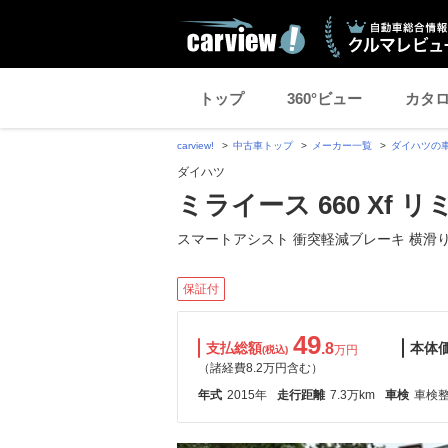
トップ
360°ビュー
カタ
carview!
中古車トップ
メーカー一覧
ダイハツの
ダイハツ
ミライース 660 Xf リ
スマートアシスト 衝突軽減ブレーキ 横滑
保証付
49
支払総額
.8
本体
万円
(税込)
（諸経費8.2万円含む）
年式
2015年
走行距離
7.3万km
車検
車検