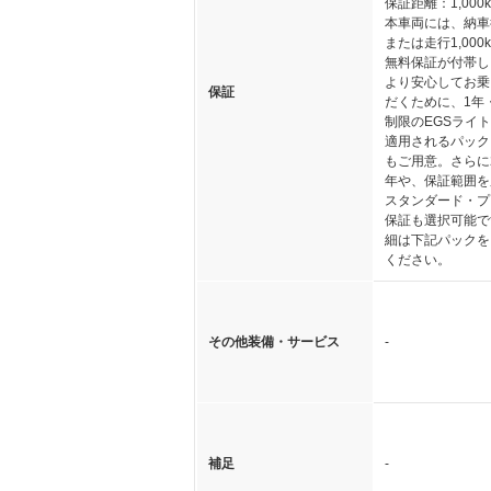
保証距離：1,000
本車両には、納車
または走行1,000
無料保証が付帯し
より安心してお乗
保証
だくために、1年
制限のEGSライ
適用されるパック
もご用意。さらに
年や、保証範囲を
スタンダード・プ
保証も選択可能で
細は下記パックを
ください。
その他装備・サービス
-
補足
-