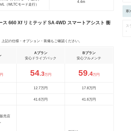
4.4m
km/L（WLTCモード走行）
寒
660 Xf リミテッド SA 4WD スマートアシスト 衝
ス
-
。上記の仕様・オプション・装備もご確認ください。
Aプラン
Bプラン
ン
安心ドライブパック
安心フルメンテ
54
59
.3
.4
円
万円
万円
12
.7
万円
17
.8
万円
41
.6
万円
41
.6
万円
販売店
。