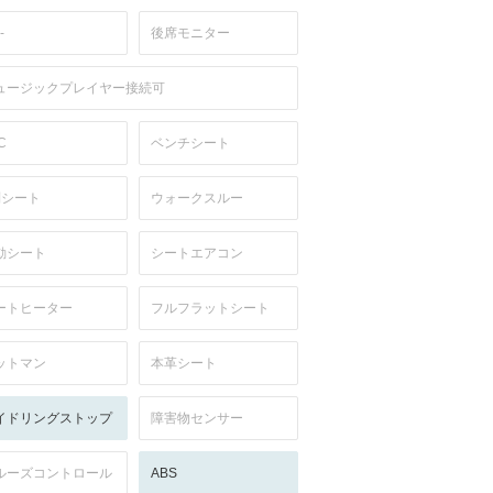
-
後席モニター
ュージックプレイヤー接続可
C
ベンチシート
列シート
ウォークスルー
動シート
シートエアコン
ートヒーター
フルフラットシート
ットマン
本革シート
イドリングストップ
障害物センサー
ルーズコントロール
ABS