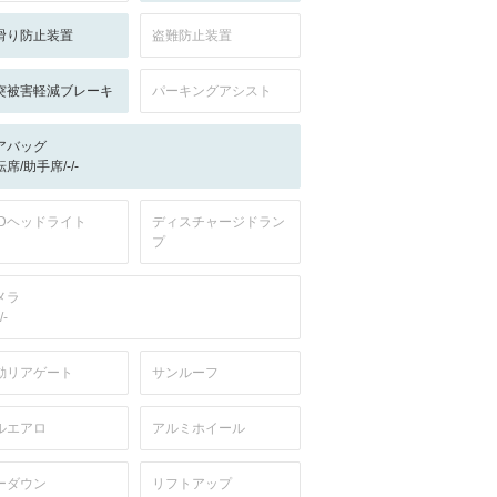
滑り防止装置
盗難防止装置
突被害軽減ブレーキ
パーキングアシスト
アバッグ
席/助手席/-/-
EDヘッドライト
ディスチャージドラン
プ
メラ
/-
動リアゲート
サンルーフ
ルエアロ
アルミホイール
ーダウン
リフトアップ