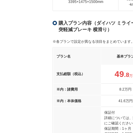
3395×1475×1500mm
-
購入プラン内容（ダイハツ ミライース 
突軽減ブレーキ 横滑り）
※各プランで設定が異なる項目をまとめています
プラン名
基本プラ
49
.8
支払総額（税込）
万
※内：諸費用
8
.2
万円
※内：本体価格
41
.6
万円
保証付
詳細については、
にご確認ください
保証期間：1ヶ月