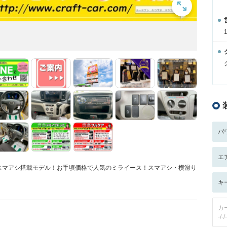
パ
エ
スマアシ搭載モデル！お手頃価格で人気のミライース！スマアシ・横滑り
キ
カ
-/-/-