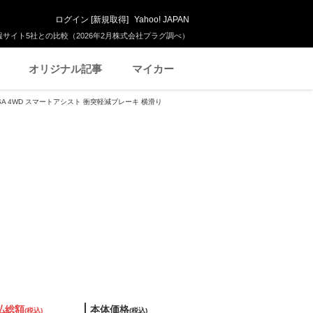
ログイン
[
新規取得
]
Yahoo! JAPAN
サイト5社との比較（2026年2月株式会社プラグ調べ）
オリジナル記事
マイカー
 SA 4WD スマートアシスト 衝突軽減ブレーキ 横滑り
払総額
本体価格
(税込)
(税込)