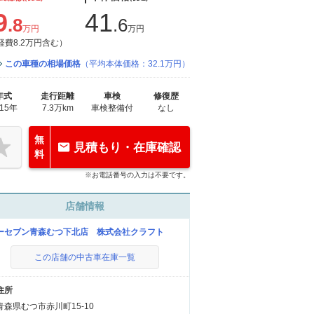
9
41
.8
.6
万円
万円
経費8.2万円含む）
この車種の相場価格
（平均本体価格：32.1万円）
年式
走行距離
車検
修復歴
015年
7.3万km
車検整備付
なし
無
見積もり・在庫確認
料
※お電話番号の入力は不要です。
店舗情報
ーセブン青森むつ下北店 株式会社クラフト
この店舗の中古車在庫一覧
住所
青森県むつ市赤川町15-10