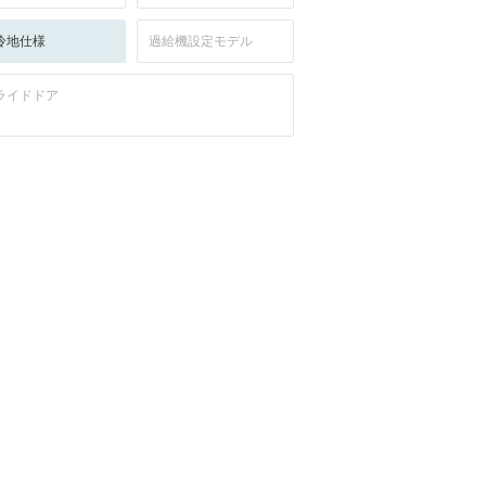
冷地仕様
過給機設定モデル
ライドドア