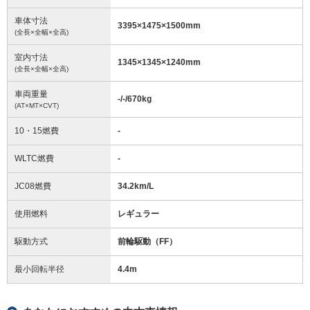
車体寸法
3395
×
1475
×
1500
mm
(全長×全幅×全高)
室内寸法
1345
×
1345
×
1240
mm
(全長×全幅×全高)
車両重量
-/-/670
kg
(AT×MT×CVT)
10・15燃費
-
WLTC燃費
-
JC08燃費
34.2km/L
使用燃料
レギュラー
駆動方式
前輪駆動（FF）
最小回転半径
4.4
m