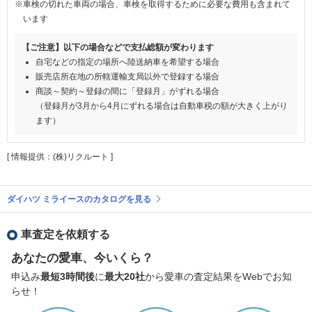
※車検の切れた車両の場合、車検を取得するために必要な費用も含まれて
います
【ご注意】以下の場合などで支払総額が変わります
自宅などの指定の場所へ陸送納車を希望する場合
販売店所在地の所轄運輸支局以外で登録する場合
商談～契約～登録の間に「登録月」がずれる場合
（登録月が3月から4月にずれる場合は自動車税の額が大きく上がり
ます）
[ 情報提供：(株)リクルート ]
ダイハツ ミライースのカタログを見る
車査定を依頼する
あなたの愛車、今いくら？
申込み
最短3時間後
に
最大20社
から愛車の査定結果をWebでお知
らせ！