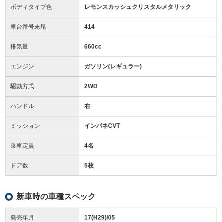
ボディタイプ色
レモンスカッシュクリスタルメタリック
車台番号末尾
414
排気量
660cc
エンジン
ガソリン(レギュラー)
駆動方式
2WD
ハンドル
右
ミッション
インパネCVT
乗車定員
4名
ドア数
5枚
新車時の車種スペック
発売年月
17(H29)/05