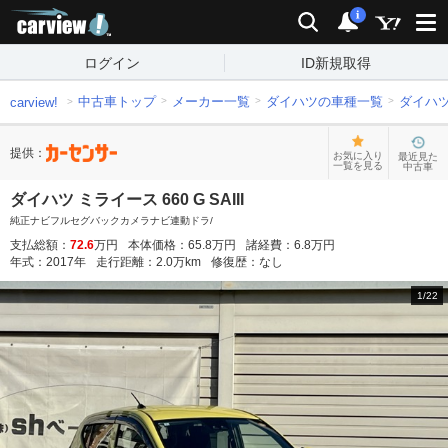
carview!
検索
通知
i
ログイン
ID新規取得
中古車トップ
メーカー一覧
ダイハツの車種一覧
ダイハ
carview!
提供：
お気に入り
最近見た
一覧を見る
中古車
ダイハツ ミライース 660 G SAIII
純正ナビフルセグバックカメラナビ連動ドラ/
支払総額：
72.6
万円
本体価格：
65.8
万円
諸経費：
6.8
万円
年式：
2017
年
走行距離：
2.0
万km
修復歴：
なし
1
/
22