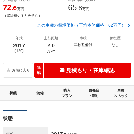
72
65
.6
.8
万円
万円
（諸経費6 .8 万円含む）
この車種の相場価格（平均本体価格：82万円）
年式
走行距離
車検
修復歴
2017
2.0
車検整備付
なし
(H29)
万km
無
見積もり・在庫確認
料
購入
販売店
車種
状態
装備
プラン
情報
スペック
状態
2017
年式