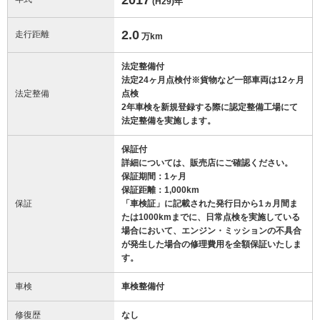
(H29)
年
2.0
走行距離
万km
法定整備付
法定24ヶ月点検付※貨物など一部車両は12ヶ月
法定整備
点検
2年車検を新規登録する際に認定整備工場にて
法定整備を実施します。
保証付
詳細については、販売店にご確認ください。
保証期間：1ヶ月
保証距離：1,000km
保証
「車検証」に記載された発行日から1ヵ月間ま
たは1000kmまでに、日常点検を実施している
場合において、エンジン・ミッションの不具合
が発生した場合の修理費用を全額保証いたしま
す。
車検
車検整備付
修復歴
なし