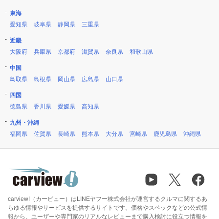
東海
愛知県
岐阜県
静岡県
三重県
近畿
大阪府
兵庫県
京都府
滋賀県
奈良県
和歌山県
中国
鳥取県
島根県
岡山県
広島県
山口県
四国
徳島県
香川県
愛媛県
高知県
九州・沖縄
福岡県
佐賀県
長崎県
熊本県
大分県
宮崎県
鹿児島県
沖縄県
carview!（カービュー）はLINEヤフー株式会社が運営するクルマに関するあ
らゆる情報やサービスを提供するサイトです。価格やスペックなどの公式情
報から、ユーザーや専門家のリアルなレビューまで購入検討に役立つ情報を