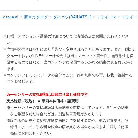
新車カタログ
ダイハツ(DAIHATSU)
ミライース
ミライー
carview!
※仕様・オプション・装備の詳細については各販売店にお問い合わせくださ
い。
※当情報の内容は各社により予告なく変更されることがあります。また、(株)リ
クルートおよびLINEヤフー株式会社は当コンテンツの完全性、無誤謬性を保
証するものではなく、当コンテンツに起因するいかなる損害の責も負いかね
ます。
※コンテンツもしくはデータの全部または一部を無断で転写、転載、複製する
ことを禁じます。
カーセンサーの支払総額は店頭乗り出し価格です
支払総額（税込） ＝ 車両本体価格＋諸費用
※カーセンサーの支払総額は店頭納車を前提にしています。自宅への納車
をご希望された場合などは、別途納車費用がかかります
※販売店の所在する所轄運輸支局以外で登録する際や、車の定置場所、登
録月によって、手数料や税金の額が異なる場合があります。詳しくは販
売店にお問合せください