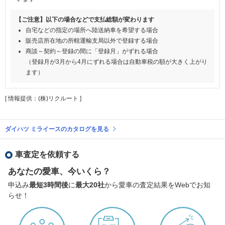
【ご注意】以下の場合などで支払総額が変わります
自宅などの指定の場所へ陸送納車を希望する場合
販売店所在地の所轄運輸支局以外で登録する場合
商談～契約～登録の間に「登録月」がずれる場合
（登録月が3月から4月にずれる場合は自動車税の額が大きく上がり
ます）
[ 情報提供：(株)リクルート ]
ダイハツ ミライースのカタログを見る
車査定を依頼する
あなたの愛車、今いくら？
申込み
最短3時間後
に
最大20社
から愛車の査定結果をWebでお知
らせ！