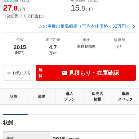
27
15
.8
.8
万円
万円
（諸経費12 .0 万円含む）
この車種の相場価格（平均本体価格：32万円）
年式
走行距離
車検
修復歴
2015
4.7
車検整備無
あり
(H27)
万km
無
見積もり・在庫確認
料
購入
販売店
車種
状態
装備
プラン
情報
スペック
状態
2015
年式