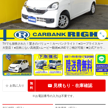
TVでも放映された！驚きのバリュー！カーバンクライト！●ロープライスカー
大型店！●旧来にない高画質○ムービー動画●LINEでご検討可能！■公式アカウン
ト：カーバンクライト...
無
見積もり・在庫確認
料
※お電話番号の入力は不要です。
支払総額（税込）
本体価格（税込）