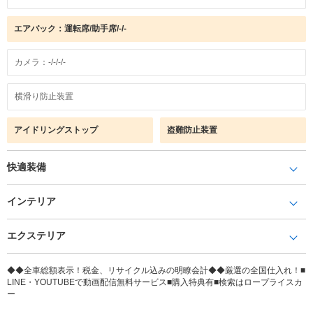
エアバック：運転席/助手席/-/-
カメラ：-/-/-/-
横滑り防止装置
アイドリングストップ
盗難防止装置
快適装備
インテリア
エクステリア
◆◆全車総額表示！税金、リサイクル込みの明瞭会計◆◆厳選の全国仕入れ！■
LINE・YOUTUBEで動画配信無料サービス■購入特典有■検索はロープライスカ
ー