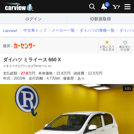
carview!
検索
通知
i
ログイン
ID新規取得
中古車トップ
メーカー一覧
ダイハツの車種一覧
ダイハ
carview!
提供：
お気に入り
最近見た
一覧を見る
中古車
ダイハツ ミライース 660 X
メモリーナビ/ワンセグTV/キーレス/
支払総額：
27.8
万円
本体価格：
15.8
万円
諸経費：
12.0
万円
年式：
2015
年
走行距離：
4.7
万km
修復歴：
あり
1
/
21