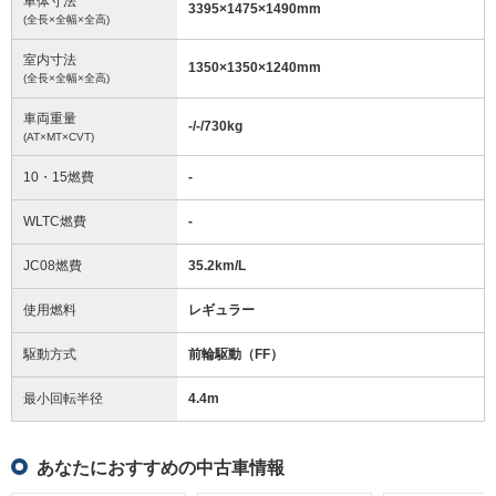
車体寸法
3395
×
1475
×
1490
mm
(全長×全幅×全高)
室内寸法
1350
×
1350
×
1240
mm
(全長×全幅×全高)
車両重量
-/-/730
kg
(AT×MT×CVT)
10・15燃費
-
WLTC燃費
-
JC08燃費
35.2km/L
使用燃料
レギュラー
駆動方式
前輪駆動（FF）
最小回転半径
4.4
m
あなたにおすすめの中古車情報