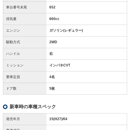
車台番号末尾
652
排気量
660cc
エンジン
ガソリン(レギュラー)
駆動方式
2WD
ハンドル
右
ミッション
インパネCVT
乗車定員
4名
ドア数
5枚
新車時の車種スペック
発売年月
15(H27)/04