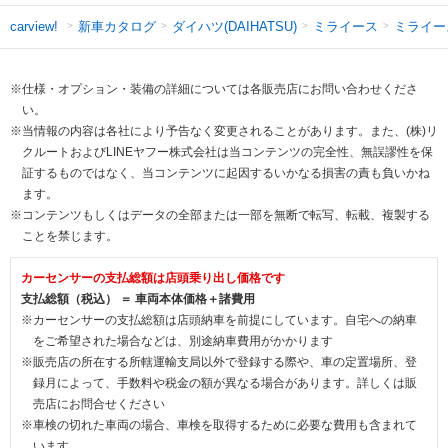
新車カタログ
ダイハツ(DAIHATSU)
ミライース
ミライー
carview!
※仕様・オプション・装備の詳細については各販売店にお問い合わせくださ
い。
※当情報の内容は各社により予告なく変更されることがあります。また、(株)リ
クルートおよびLINEヤフー株式会社は当コンテンツの完全性、無誤謬性を保
証するものではなく、当コンテンツに起因するいかなる損害の責も負いかね
ます。
※コンテンツもしくはデータの全部または一部を無断で転写、転載、複製する
ことを禁じます。
カーセンサーの支払総額は店頭乗り出し価格です
支払総額（税込） ＝ 車両本体価格＋諸費用
※カーセンサーの支払総額は店頭納車を前提にしています。自宅への納車
をご希望された場合などは、別途納車費用がかかります
※販売店の所在する所轄運輸支局以外で登録する際や、車の定置場所、登
録月によって、手数料や税金の額が異なる場合があります。詳しくは販
売店にお問合せください
※車検の切れた車両の場合、車検を取得するために必要な費用も含まれて
います