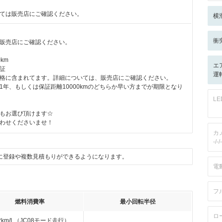
ては販売店にご確認ください。
横
衝
販売店にご確認ください。
km
エ
証
運転
格に含まれてます。詳細については、販売店にご確認ください。
1年、もしくは保証距離10000kmのどちらか早い方までが期限となり
L
もお選び頂けます☆
わせくださいませ！
カ
-/-/-
に登録や複数見積もりができるようになります。
電
フ
燃料消費率
最小回転半径
ロ
.2km/L（JC08モード走行）