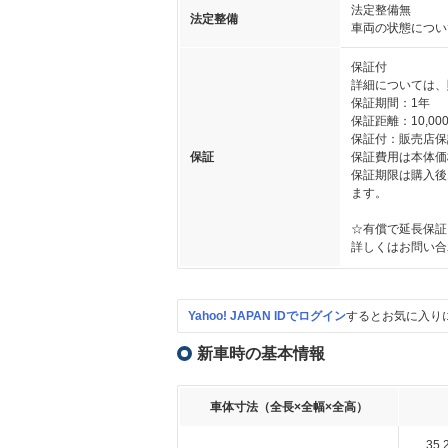
法定整備無
法定整備
車両の状態につい
保証付
詳細については、
保証期間：1年
保証距離：10,000
保証付：販売店保
保証
保証費用は本体価
保証期限は購入後
ます。
☆有償で延長保証
詳しくはお問い合
Yahoo! JAPAN IDでログイン
するとお気に入り
新車時の基本情報
車体寸法（全長×全幅×全高）
35