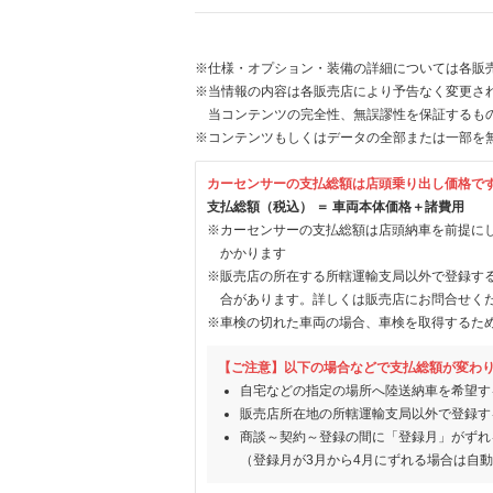
※仕様・オプション・装備の詳細については各販
※当情報の内容は各販売店により予告なく変更され
当コンテンツの完全性、無誤謬性を保証するも
※コンテンツもしくはデータの全部または一部を
カーセンサーの支払総額は店頭乗り出し価格で
支払総額（税込） ＝ 車両本体価格＋諸費用
※カーセンサーの支払総額は店頭納車を前提に
かかります
※販売店の所在する所轄運輸支局以外で登録す
合があります。詳しくは販売店にお問合せく
※車検の切れた車両の場合、車検を取得するた
【ご注意】以下の場合などで支払総額が変わ
自宅などの指定の場所へ陸送納車を希望す
販売店所在地の所轄運輸支局以外で登録す
商談～契約～登録の間に「登録月」がずれ
（登録月が3月から4月にずれる場合は自