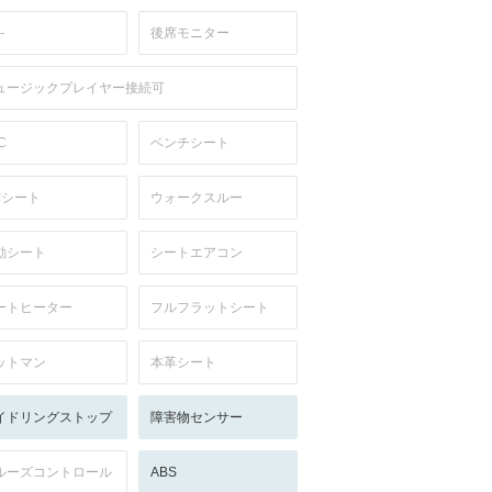
-
後席モニター
ュージックプレイヤー接続可
C
ベンチシート
列シート
ウォークスルー
動シート
シートエアコン
ートヒーター
フルフラットシート
ットマン
本革シート
イドリングストップ
障害物センサー
ルーズコントロール
ABS