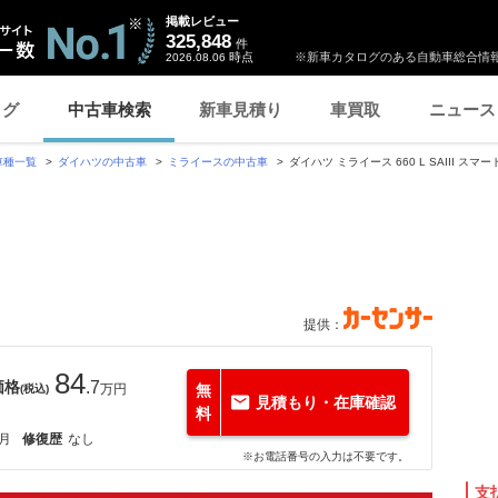
掲載レビュー
325,848
件
時点
※新車カタログのある自動車総合情報
2026.08.06
ログ
中古車検索
新車見積り
車買取
ニュース
車種一覧
ダイハツの中古車
ミライースの中古車
ダイハツ ミライース 660 L SAIII ス
提供：
84
価格
.7
万円
無
(税込)
見積もり・在庫確認
料
5月
修復歴
なし
※お電話番号の入力は不要です。
支