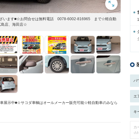
す■☆お問合せは無料電話 0078-6002-816965 まで☆軽自動
広島店、海田店☆
パ
エ
な車展示中■☆サコダ車輌はオールメーカー販売可能☆軽自動車のみなら
キ
カ
-/-/-