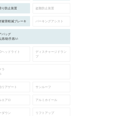
滑り防止装置
盗難防止装置
突被害軽減ブレーキ
パーキングアシスト
アバッグ
席/助手席/-/-
EDヘッドライト
ディスチャージドラン
プ
メラ
/-
動リアゲート
サンルーフ
ルエアロ
アルミホイール
ーダウン
リフトアップ