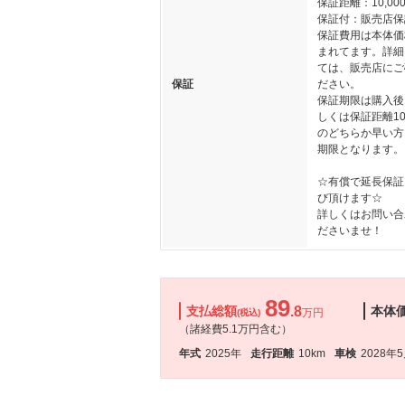
保証距離：10,000
保証付：販売店保
保証費用は本体価
まれてます。詳細
ては、販売店にご
保証
ださい。
保証期限は購入後
しくは保証距離100
のどちらか早い方
期限となります。
☆有償で延長保証
び頂けます☆
詳しくはお問い合
ださいませ！
89
支払総額
.8
本体
万円
(税込)
（諸経費5.1万円含む）
年式
2025年
走行距離
10km
車検
2028年