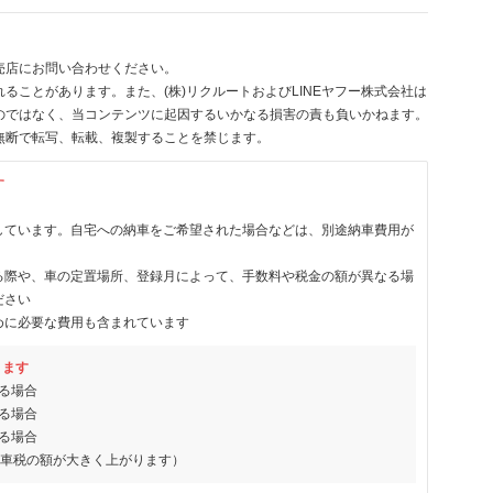
売店にお問い合わせください。
ることがあります。また、(株)リクルートおよびLINEヤフー株式会社は
のではなく、当コンテンツに起因するいかなる損害の責も負いかねます。
無断で転写、転載、複製することを禁じます。
す
しています。自宅への納車をご希望された場合などは、別途納車費用が
る際や、車の定置場所、登録月によって、手数料や税金の額が異なる場
ださい
めに必要な費用も含まれています
ります
る場合
る場合
る場合
動車税の額が大きく上がります）