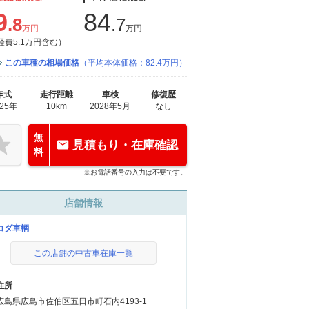
9
84
.8
.7
万円
万円
経費5.1万円含む）
この車種の相場価格
（平均本体価格：82.4万円）
年式
走行距離
車検
修復歴
025年
10km
2028年5月
なし
無
見積もり・在庫確認
料
※お電話番号の入力は不要です。
店舗情報
コダ車輌
この店舗の中古車在庫一覧
住所
広島県広島市佐伯区五日市町石内4193-1