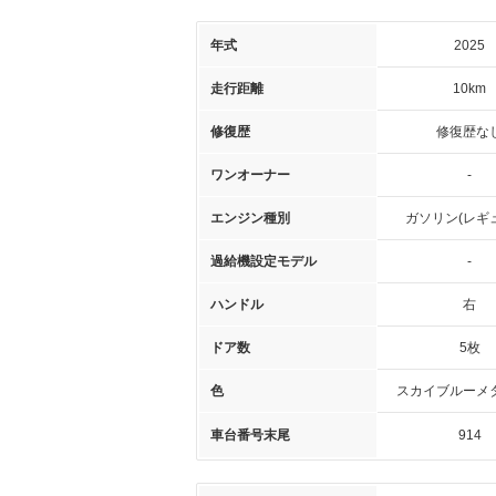
年式
2025
走行距離
10km
修復歴
修復歴な
ワンオーナー
-
エンジン種別
ガソリン(レギ
過給機設定モデル
-
ハンドル
右
ドア数
5枚
色
スカイブルーメ
車台番号末尾
914