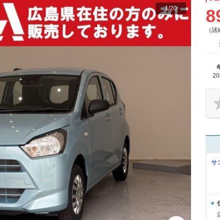
1
/
20
8
（諸
2
サ