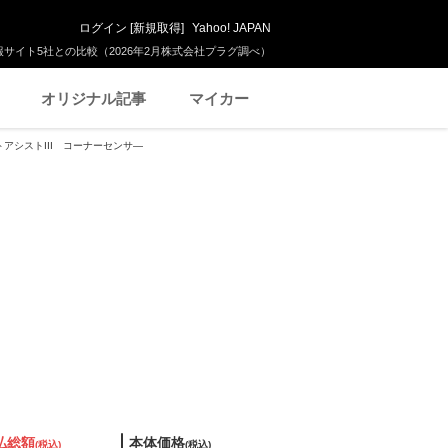
ログイン
[
新規取得
]
Yahoo! JAPAN
サイト5社との比較（2026年2月株式会社プラグ調べ）
オリジナル記事
マイカー
マートアシストIII コーナーセンサ―
払総額
本体価格
(税込)
(税込)