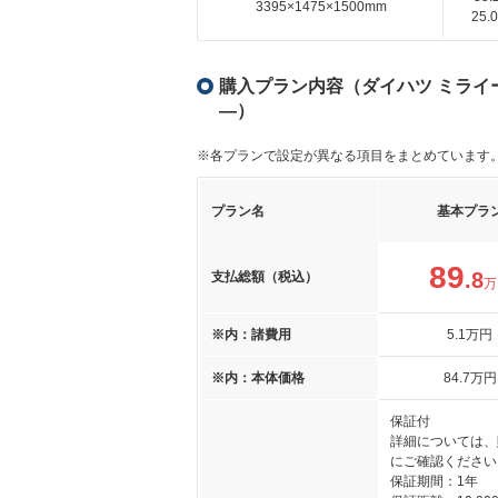
3395×1475×1500mm
25
購入プラン内容（ダイハツ ミライース 
―）
※各プランで設定が異なる項目をまとめています
プラン名
基本プラ
89
.8
支払総額（税込）
万
※内：諸費用
5
.1
万円
※内：本体価格
84
.7
万円
保証付
詳細については、
にご確認ください
保証期間：1年