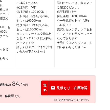
km
ご確認ください。
詳細については、販売店に
証
保証期間：5年
ご確認ください。
格に含
保証距離：100,000km
保証期間：5年
につい
一般保証：登録から3年、
保証距離：100,000km
確認く
もしくは60000km
☆一般保証を3年から5年
特別保証：登録から5年、
へ延長！！
1年、も
もしくは100000km
充実したメンテナンスもあ
00km
☆エンジンオイル交換無料
り、とてもお得なパックと
までが
などメンテナンスにお得な
なっております！
パックです☆
★詳しくはスタッフまでお
詳しくはスタッフまでお問
問い合わせください★
もお選
い合わせ下さいませ！
わせく
84
価格
.7
万円
無
(税込)
見積もり・在庫確認
料
5月
修復歴
なし
※お電話番号の入力は不要です。