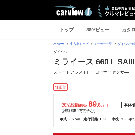
トップ
360°ビュー
カタ
carview!
中古車トップ
メーカー一覧
ダイハツの
ダイハツ
ミライース 660 L SAIII
スマートアシストIII コーナーセンサ―
保証付
89
支払総額
.8
本体
万円
(税込)
（諸経費5.1万円含む）
年式
2025年
走行距離
10km
車検
2028年