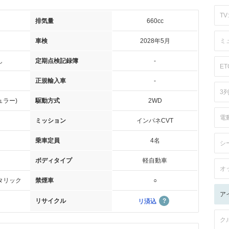
TV:
排気量
660cc
車検
2028年5月
ミ
し
定期点検記録簿
-
ET
正規輸入車
-
3
ュラー)
駆動方式
2WD
電
ミッション
インパネCVT
乗車定員
4名
シ
ボディタイプ
軽自動車
オ
タリック
禁煙車
○
ア
リサイクル
リ済込
ク