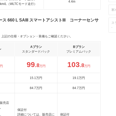
4.4m
.0km/L（WLTCモード走行）
寒
660 L SAIII スマートアシストIII コーナーセンサ
ス
-
。上記の仕様・オプション・装備もご確認ください。
Aプラン
Bプラン
ン
スタンダードパック
プレミアムパック
99
103
.8
.8
円
万円
万円
15
.1
万円
19
.1
万円
84
.7
万円
84
.7
万円
販売店
。
保証付
詳細については、販売店に
保証付