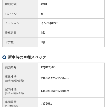
駆動方式
4WD
ハンドル
右
ミッション
インパネCVT
乗車定員
4名
ドア数
5枚
新車時の車種スペック
発売年月
12(H24)/05
車体寸法
3395
×
1475
×
1500
mm
(全長×全幅×全高)
室内寸法
1350
×
1350
×
1240
mm
(全長×全幅×全高)
車両重量
-/-/790
kg
(AT×MT×CVT)