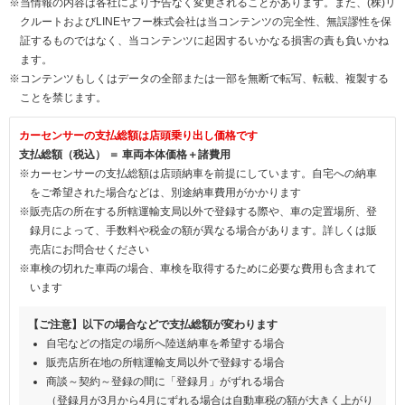
※当情報の内容は各社により予告なく変更されることがあります。また、(株)リ
クルートおよびLINEヤフー株式会社は当コンテンツの完全性、無誤謬性を保
証するものではなく、当コンテンツに起因するいかなる損害の責も負いかね
ます。
※コンテンツもしくはデータの全部または一部を無断で転写、転載、複製する
ことを禁じます。
カーセンサーの支払総額は店頭乗り出し価格です
支払総額（税込） ＝ 車両本体価格＋諸費用
※カーセンサーの支払総額は店頭納車を前提にしています。自宅への納車
をご希望された場合などは、別途納車費用がかかります
※販売店の所在する所轄運輸支局以外で登録する際や、車の定置場所、登
録月によって、手数料や税金の額が異なる場合があります。詳しくは販
売店にお問合せください
※車検の切れた車両の場合、車検を取得するために必要な費用も含まれて
います
【ご注意】以下の場合などで支払総額が変わります
自宅などの指定の場所へ陸送納車を希望する場合
販売店所在地の所轄運輸支局以外で登録する場合
商談～契約～登録の間に「登録月」がずれる場合
（登録月が3月から4月にずれる場合は自動車税の額が大きく上がり