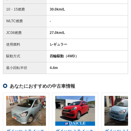
10・15燃費
30.0km/L
WLTC燃費
-
JC08燃費
27.0km/L
使用燃料
レギュラー
駆動方式
四輪駆動（4WD）
最小回転半径
4.4
m
あなたにおすすめの中古車情報