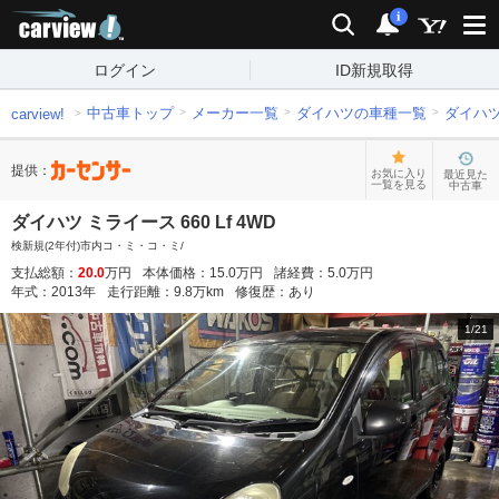
carview!
検索
通知
i
ログイン
ID新規取得
中古車トップ
メーカー一覧
ダイハツの車種一覧
ダイハ
carview!
提供：
お気に入り
最近見た
一覧を見る
中古車
ダイハツ ミライース 660 Lf 4WD
検新規(2年付)市内コ・ミ・コ・ミ/
支払総額：
20.0
万円
本体価格：
15.0
万円
諸経費：
5.0
万円
年式：
2013
年
走行距離：
9.8
万km
修復歴：
あり
1
/
21