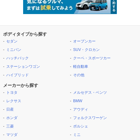
ボディタイプから探す
セダン
オープンカー
ミニバン
SUV・クロカン
ハッチバック
クーペ・スポーツカー
ステーションワゴン
軽自動車
ハイブリッド
その他
メーカーから探す
トヨタ
メルセデス・ベンツ
レクサス
BMW
日産
アウディ
ホンダ
フォルクスワーゲン
三菱
ポルシェ
マツダ
ミニ