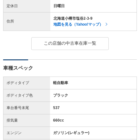
定休日
日曜日
北海道小樽市塩谷2-3-9
住所
地図を見る（Yahoo!マップ）
この店舗の中古車在庫一覧
車種スペック
ボディタイプ
軽自動車
ボディタイプ色
ブラック
車台番号末尾
537
排気量
660cc
エンジン
ガソリン(レギュラー)