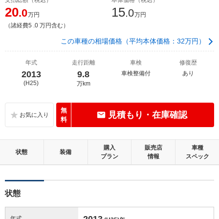
20
15
.0
.0
万円
万円
（諸経費5 .0 万円含む）
この車種の相場価格（平均本体価格：32万円）
年式
走行距離
車検
修復歴
2013
9.8
車検整備付
あり
(H25)
万km
無
見積もり・在庫確認
料
購入
販売店
車種
状態
装備
プラン
情報
スペック
状態
2013
年式