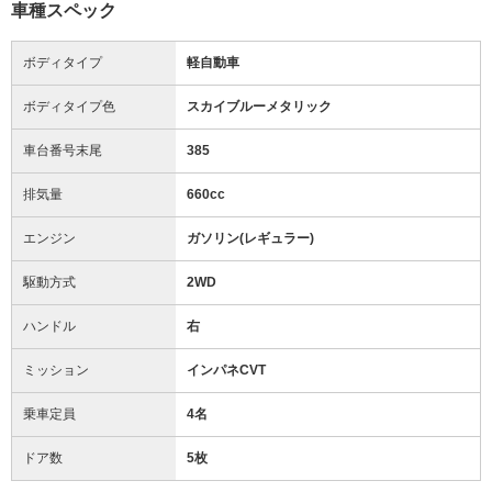
車種スペック
ボディタイプ
軽自動車
ボディタイプ色
スカイブルーメタリック
車台番号末尾
385
排気量
660cc
エンジン
ガソリン(レギュラー)
駆動方式
2WD
ハンドル
右
ミッション
インパネCVT
乗車定員
4名
ドア数
5枚