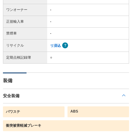
ワンオーナー
-
正規輸入車
-
禁煙車
-
リサイクル
リ済込
定期点検記録簿
○
装備
安全装備
ABS
パワステ
衝突被害軽減ブレーキ