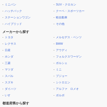
ミニバン
SUV・クロカン
ハッチバック
クーペ・スポーツカー
ステーションワゴン
軽自動車
ハイブリッド
その他
メーカーから探す
トヨタ
メルセデス・ベンツ
レクサス
BMW
日産
アウディ
ホンダ
フォルクスワーゲン
三菱
ポルシェ
マツダ
ミニ
スバル
プジョー
スズキ
シトロエン
ダイハツ
アルファ ロメオ
いすゞ
ボルボ
都道府県から探す