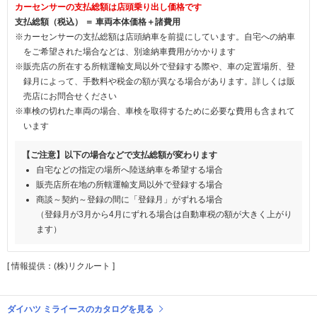
カーセンサーの支払総額は店頭乗り出し価格です
支払総額（税込） ＝ 車両本体価格＋諸費用
※カーセンサーの支払総額は店頭納車を前提にしています。自宅への納車
をご希望された場合などは、別途納車費用がかかります
※販売店の所在する所轄運輸支局以外で登録する際や、車の定置場所、登
録月によって、手数料や税金の額が異なる場合があります。詳しくは販
売店にお問合せください
※車検の切れた車両の場合、車検を取得するために必要な費用も含まれて
います
【ご注意】以下の場合などで支払総額が変わります
自宅などの指定の場所へ陸送納車を希望する場合
販売店所在地の所轄運輸支局以外で登録する場合
商談～契約～登録の間に「登録月」がずれる場合
（登録月が3月から4月にずれる場合は自動車税の額が大きく上がり
ます）
[ 情報提供：(株)リクルート ]
ダイハツ ミライースのカタログを見る