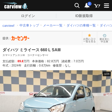
carview!
検索
通知
i
ログイン
ID新規取得
中古車トップ
メーカー一覧
ダイハツの車種一覧
ダイハ
carview!
提供：
お気に入り
最近見た
一覧を見る
中古車
ダイハツ ミライース 660 L SAIII
スマートアシストIII コーナーセンサー/
支払総額：
89.8
万円
本体価格：
82.8
万円
諸経費：
7.0
万円
年式：
2024
年
走行距離：
0.6
万km
修復歴：
なし
1
/
26