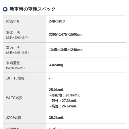
新車時の車種スペック
発売年月
24(R6)/10
車体寸法
3395
×
1475
×
1500
mm
(全長×全幅×全高)
室内寸法
1345
×
1345
×
1240
mm
(全長×全幅×全高)
車両重量
-/-/650
kg
(AT×MT×CVT)
10・15燃費
-
25.0km/L
└市街地：20.9km/L
WLTC燃費
└郊外：27.3km/L
└高速：26.6km/L
JC08燃費
35.2km/L