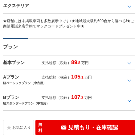
エクステリア
★店舗には未掲載車両も多数展示中です♪★地域最大級約600台から選べる!★ご
商談電話来店予約でマックカードプレゼント中★
プラン
89
基本プラン
支払総額（税込）
.8
万円
105
Aプラン
支払総額（税込）
.1
万円
軽ベーシックプラン（中古用）
107
Bプラン
支払総額（税込）
.2
万円
軽スタンダードプラン（中古用）
無
見積もり・在庫確認
料