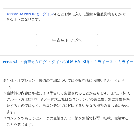
Yahoo! JAPAN IDでログイン
するとお気に入りに登録や複数見積もりがで
きるようになります。
中古車トップへ
新車カタログ
ダイハツ(DAIHATSU)
ミライース
ミライー
carview!
※仕様・オプション・装備の詳細については各販売店にお問い合わせくださ
い。
※当情報の内容は各社により予告なく変更されることがあります。また、(株)リ
クルートおよびLINEヤフー株式会社は当コンテンツの完全性、無誤謬性を保
証するものではなく、当コンテンツに起因するいかなる損害の責も負いかね
ます。
※コンテンツもしくはデータの全部または一部を無断で転写、転載、複製する
ことを禁じます。