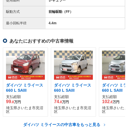
使用燃料
レギュラー
駆動方式
前輪駆動（FF）
最小回転半径
4.4
m
あなたにおすすめの中古車情報
ダイハツ ミライース
ダイハツ ミライース
ダイハツ ミラ
660 L SAIII
660 L SAIII
660 L SAIII
支払総額
支払総額
支払総額
99
74
102
.8
万円
.8
万円
.8
万円
埼玉県さいたま市見沼
埼玉県さいたま市見沼
埼玉県さいたま
区
区
区
ダイハツ ミライースの中古車をもっと見る