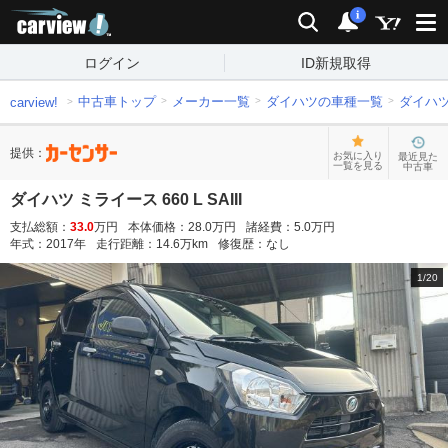
carview!
検索
通知
i
ログイン
ID新規取得
中古車トップ
メーカー一覧
ダイハツの車種一覧
ダイハ
carview!
提供：
お気に入り
最近見た
一覧を見る
中古車
ダイハツ ミライース 660 L SAIII
支払総額：
33.0
万円
本体価格：
28.0
万円
諸経費：
5.0
万円
年式：
2017
年
走行距離：
14.6
万km
修復歴：
なし
1
/
20