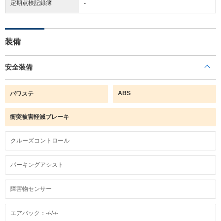
定期点検記録簿
-
装備
安全装備
ABS
パワステ
衝突被害軽減ブレーキ
クルーズコントロール
パーキングアシスト
障害物センサー
エアバック：-/-/-/-