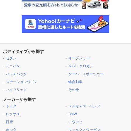
ボディタイプから探す
セダン
オープンカー
ミニバン
SUV・クロカン
ハッチバック
クーペ・スポーツカー
ステーションワゴン
軽自動車
ハイブリッド
その他
メーカーから探す
トヨタ
メルセデス・ベンツ
レクサス
BMW
日産
アウディ
ホンダ
フォルクスワーゲン