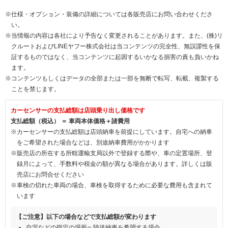
※仕様・オプション・装備の詳細については各販売店にお問い合わせくださ
い。
※当情報の内容は各社により予告なく変更されることがあります。また、(株)リ
クルートおよびLINEヤフー株式会社は当コンテンツの完全性、無誤謬性を保
証するものではなく、当コンテンツに起因するいかなる損害の責も負いかね
ます。
※コンテンツもしくはデータの全部または一部を無断で転写、転載、複製する
ことを禁じます。
カーセンサーの支払総額は店頭乗り出し価格です
支払総額（税込） ＝ 車両本体価格＋諸費用
※カーセンサーの支払総額は店頭納車を前提にしています。自宅への納車
をご希望された場合などは、別途納車費用がかかります
※販売店の所在する所轄運輸支局以外で登録する際や、車の定置場所、登
録月によって、手数料や税金の額が異なる場合があります。詳しくは販
売店にお問合せください
※車検の切れた車両の場合、車検を取得するために必要な費用も含まれて
います
【ご注意】以下の場合などで支払総額が変わります
自宅などの指定の場所へ陸送納車を希望する場合