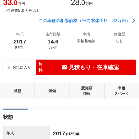
33
28
.0
.0
万円
万円
（諸経費5 .0 万円含む）
この車種の相場価格（平均本体価格：82万円）
年式
走行距離
車検
修復歴
2017
14.6
車検整備無
なし
(H29)
万km
無
見積もり・在庫確認
料
販売店
車種
状態
装備
情報
スペック
状態
2017
年式
(H29)
年