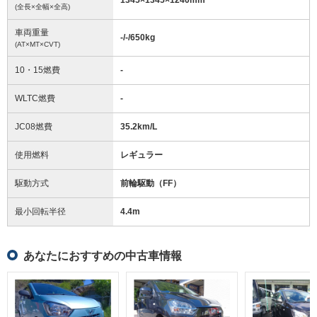
(全長×全幅×全高)
車両重量
-/-/650
kg
(AT×MT×CVT)
10・15燃費
-
WLTC燃費
-
JC08燃費
35.2km/L
使用燃料
レギュラー
駆動方式
前輪駆動（FF）
最小回転半径
4.4
m
あなたにおすすめの中古車情報