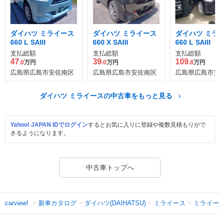
ダイハツ ミライース
ダイハツ ミライース
ダイハツ ミラ
660 L SAIII
660 X SAIII
660 L SAIII
支払総額
支払総額
支払総額
47
39
109
.0
万円
.0
万円
.8
万円
広島県広島市安佐南区
広島県広島市安佐南区
広島県広島市安
ダイハツ ミライースの中古車をもっと見る
Yahoo! JAPAN IDでログイン
するとお気に入りに登録や複数見積もりがで
きるようになります。
中古車トップへ
新車カタログ
ダイハツ(DAIHATSU)
ミライース
ミライー
carview!