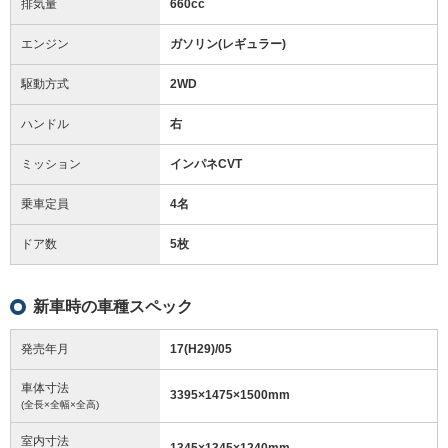
排気量
660cc
エンジン
ガソリン(レギュラー)
駆動方式
2WD
ハンドル
右
ミッション
インパネCVT
乗車定員
4名
ドア数
5枚
新車時の車種スペック
発売年月
17(H29)/05
車体寸法
3395
×
1475
×
1500
mm
(全長×全幅×全高)
室内寸法
1345
×
1345
×
1240
mm