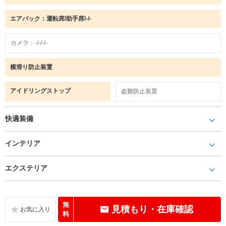
エアバック：運転席/助手席/-/-
カメラ：-/-/-/-
横滑り防止装置
アイドリングストップ
盗難防止装置
快適装備
インテリア
エクステリア
無
見積もり・在庫確認
料