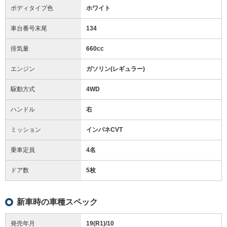
ボディタイプ色
ホワイト
車台番号末尾
134
排気量
660cc
エンジン
ガソリン(レギュラー)
駆動方式
4WD
ハンドル
右
ミッション
インパネCVT
乗車定員
4名
ドア数
5枚
新車時の車種スペック
発売年月
19(R1)/10