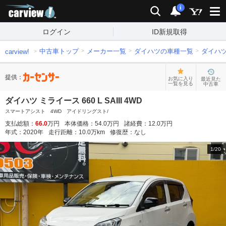
carview!
検索
通知
i
ログイン
ID新規取得
中古車トップ
メーカー一覧
ダイハツの車種一覧
ダイハ
carview!
提供：
お気に入り
最近見た
一覧を見る
中古車
ダイハツ ミライース 660 L SAIII 4WD
スマートアシスト 4WD アイドリングスト/
支払総額：
66.0
万円
本体価格：
54.0
万円
諸経費：
12.0
万円
年式：
2020
年
走行距離：
10.0
万km
修復歴：
なし
1
/
20