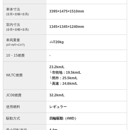
車体寸法
3395
×
1475
×
1510
mm
(全長×全幅×全高)
室内寸法
1345
×
1345
×
1240
mm
(全長×全幅×全高)
車両重量
-/-/720
kg
(AT×MT×CVT)
10・15燃費
-
23.2km/L
└市街地：19.5km/L
WLTC燃費
└郊外：25.5km/L
└高速：24.6km/L
JC08燃費
32.2km/L
使用燃料
レギュラー
駆動方式
四輪駆動（4WD）
最小回転半径
4.4
m