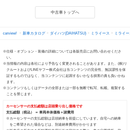
中古車トップへ
新車カタログ
ダイハツ(DAIHATSU)
ミライース
ミライー
carview!
※仕様・オプション・装備の詳細については各販売店にお問い合わせくださ
い。
※当情報の内容は各社により予告なく変更されることがあります。また、(株)リ
クルートおよびLINEヤフー株式会社は当コンテンツの完全性、無誤謬性を保
証するものではなく、当コンテンツに起因するいかなる損害の責も負いかね
ます。
※コンテンツもしくはデータの全部または一部を無断で転写、転載、複製する
ことを禁じます。
カーセンサーの支払総額は店頭乗り出し価格です
支払総額（税込） ＝ 車両本体価格＋諸費用
※カーセンサーの支払総額は店頭納車を前提にしています。自宅への納車
をご希望された場合などは、別途納車費用がかかります