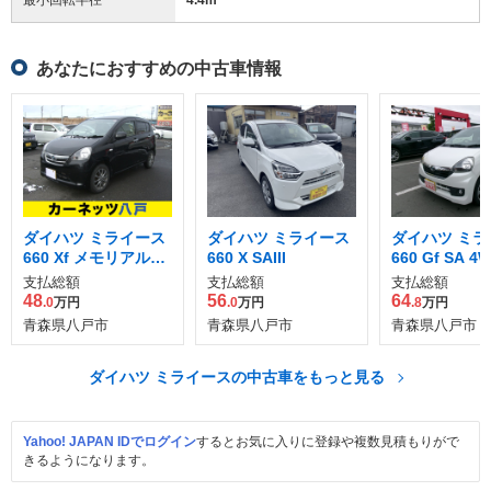
あなたにおすすめの中古車情報
ダイハツ ミライース
ダイハツ ミライース
ダイハツ ミラ
660 Xf メモリアルエ
660 X SAIII
660 Gf SA 4
ディション 4WD
支払総額
支払総額
支払総額
48
56
64
.0
万円
.0
万円
.8
万円
青森県八戸市
青森県八戸市
青森県八戸市
ダイハツ ミライースの中古車をもっと見る
Yahoo! JAPAN IDでログイン
するとお気に入りに登録や複数見積もりがで
きるようになります。