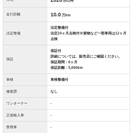
(R2)
年
10.0
走行距離
万km
法定整備付
法定整備
法定24ヶ月点検付※貨物など一部車両は12ヶ月
点検
保証付
詳細については、販売店にご確認ください。
保証
保証期間：6ヶ月
保証距離：5,000km
車検
車検整備付
修復歴
なし
ワンオーナー
-
正規輸入車
-
禁煙車
-