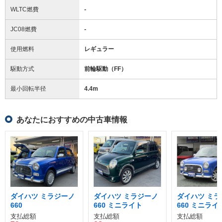
WLTC燃費
-
JC08燃費
-
使用燃料
レギュラー
駆動方式
前輪駆動（FF）
最小回転半径
4.4
m
あなたにおすすめの中古車情報
ダイハツ ミラジーノ
ダイハツ ミラジーノ
ダイハツ ミラ
660
660 ミニライト
660 ミニラ
シャルターボ
支払総額
支払総額
支払総額