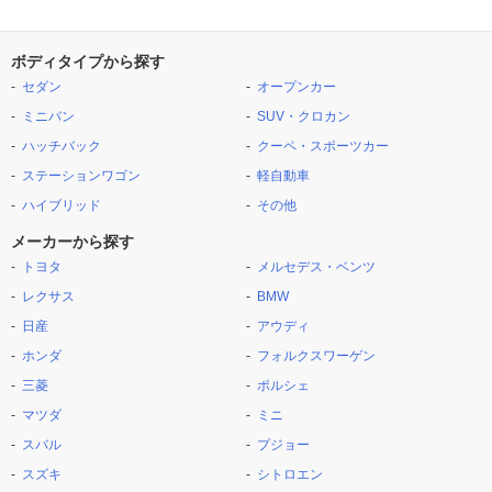
ボディタイプから探す
セダン
オープンカー
ミニバン
SUV・クロカン
ハッチバック
クーペ・スポーツカー
ステーションワゴン
軽自動車
ハイブリッド
その他
メーカーから探す
トヨタ
メルセデス・ベンツ
レクサス
BMW
日産
アウディ
ホンダ
フォルクスワーゲン
三菱
ポルシェ
マツダ
ミニ
スバル
プジョー
スズキ
シトロエン