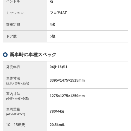
ハンドル
右
ミッション
フロア4AT
乗車定員
4名
ドア数
5枚
新車時の車種スペック
発売年月
04(H16)/11
車体寸法
3395
×
1475
×
1515
mm
(全長×全幅×全高)
室内寸法
1275
×
1275
×
1250
mm
(全長×全幅×全高)
車両重量
780/-/-
kg
(AT×MT×CVT)
10・15燃費
20.5km/L