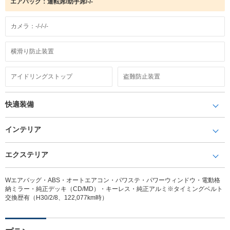
エアバック：運転席/助手席/-/-
カメラ：-/-/-/-
横滑り防止装置
アイドリングストップ
盗難防止装置
快適装備
インテリア
エクステリア
Wエアバッグ・ABS・オートエアコン・パワステ・パワーウィンドウ・電動格
納ミラー・純正デッキ（CD/MD）・キーレス・純正アルミ※タイミングベルト
交換歴有（H30/2/8、122,077km時）