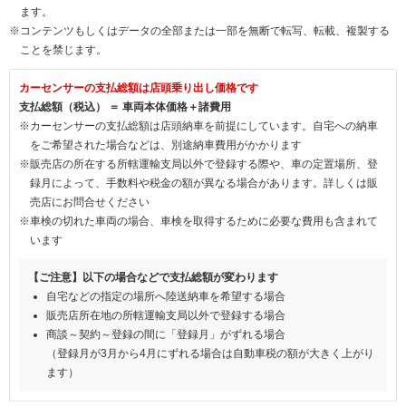
ます。
※コンテンツもしくはデータの全部または一部を無断で転写、転載、複製する
ことを禁じます。
カーセンサーの支払総額は店頭乗り出し価格です
支払総額（税込） ＝ 車両本体価格＋諸費用
※カーセンサーの支払総額は店頭納車を前提にしています。自宅への納車
をご希望された場合などは、別途納車費用がかかります
※販売店の所在する所轄運輸支局以外で登録する際や、車の定置場所、登
録月によって、手数料や税金の額が異なる場合があります。詳しくは販
売店にお問合せください
※車検の切れた車両の場合、車検を取得するために必要な費用も含まれて
います
【ご注意】以下の場合などで支払総額が変わります
自宅などの指定の場所へ陸送納車を希望する場合
販売店所在地の所轄運輸支局以外で登録する場合
商談～契約～登録の間に「登録月」がずれる場合
（登録月が3月から4月にずれる場合は自動車税の額が大きく上がり
ます）