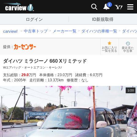
carview!
検索
通知
i
ログイン
ID新規取得
中古車トップ
メーカー一覧
ダイハツの車種一覧
ダイハ
carview!
提供：
お気に入り
最近見た
一覧を見る
中古車
ダイハツ ミラジーノ 660 Xリミテッド
Wエアバッグ・オートエアコン・キーレス/
支払総額：
29.0
万円
本体価格：
23.0
万円
諸経費：
6.0
万円
年式：
2005
年
走行距離：
13.3
万km
修復歴：
なし
1
/
20