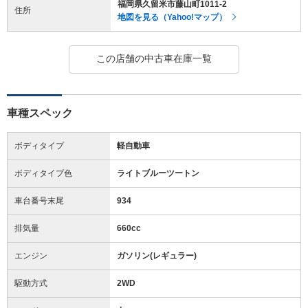
福岡県久留米市藤山町1011-2
住所
地図を見る（Yahoo!マップ）
この店舗の中古車在庫一覧
車種スペック
ボディタイプ
軽自動車
ボディタイプ色
ライトブルーツートン
車台番号末尾
934
排気量
660cc
エンジン
ガソリン(レギュラー)
駆動方式
2WD