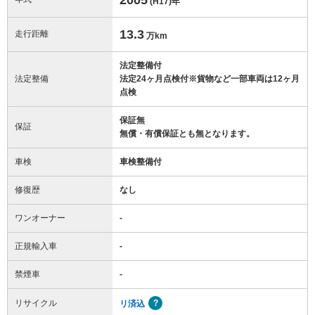
(H17)
年
13.3
走行距離
万km
法定整備付
法定整備
法定24ヶ月点検付※貨物など一部車両は12ヶ月
点検
保証無
保証
無償・有償保証とも無となります。
車検
車検整備付
修復歴
なし
ワンオーナー
-
正規輸入車
-
禁煙車
-
リサイクル
リ済込