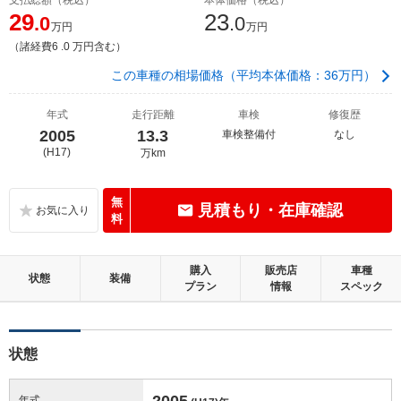
29
23
.0
.0
万円
万円
（諸経費6 .0 万円含む）
この車種の相場価格（平均本体価格：36万円）
年式
走行距離
車検
修復歴
2005
13.3
車検整備付
なし
(H17)
万km
無
見積もり・在庫確認
料
購入
販売店
車種
状態
装備
プラン
情報
スペック
状態
2005
年式