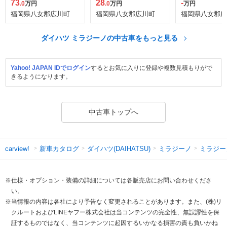
73
28
-
.0
万円
.0
万円
万円
福岡県八女郡広川町
福岡県八女郡広川町
福岡県八女郡広
ダイハツ ミラジーノの中古車をもっと見る
Yahoo! JAPAN IDでログイン
するとお気に入りに登録や複数見積もりがで
きるようになります。
中古車トップへ
新車カタログ
ダイハツ(DAIHATSU)
ミラジーノ
ミラジー
carview!
※仕様・オプション・装備の詳細については各販売店にお問い合わせくださ
い。
※当情報の内容は各社により予告なく変更されることがあります。また、(株)リ
クルートおよびLINEヤフー株式会社は当コンテンツの完全性、無誤謬性を保
証するものではなく、当コンテンツに起因するいかなる損害の責も負いかね