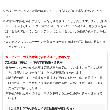
※仕様・オプション・装備の詳細については各販売店にお問い合わせくださ
い。
※当情報の内容は各社により予告なく変更されることがあります。また、(株)リ
クルートおよびLINEヤフー株式会社は当コンテンツの完全性、無誤謬性を保
証するものではなく、当コンテンツに起因するいかなる損害の責も負いかね
ます。
※コンテンツもしくはデータの全部または一部を無断で転写、転載、複製する
ことを禁じます。
カーセンサーの支払総額は店頭乗り出し価格です
支払総額（税込） ＝ 車両本体価格＋諸費用
※カーセンサーの支払総額は店頭納車を前提にしています。自宅への納車
をご希望された場合などは、別途納車費用がかかります
※販売店の所在する所轄運輸支局以外で登録する際や、車の定置場所、登
録月によって、手数料や税金の額が異なる場合があります。詳しくは販
売店にお問合せください
※車検の切れた車両の場合、車検を取得するために必要な費用も含まれて
います
【ご注意】以下の場合などで支払総額が変わります