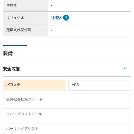
禁煙車
-
リサイクル
リ済込
定期点検記録簿
-
装備
安全装備
パワステ
ABS
衝突被害軽減ブレーキ
クルーズコントロール
パーキングアシスト