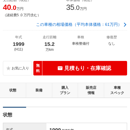
40
35
.0
.0
万円
万円
（諸経費5 .0 万円含む）
この車種の相場価格（平均本体価格：61万円）
年式
走行距離
車検
修復歴
1999
15.2
車検整備付
なし
(H11)
万km
無
見積もり・在庫確認
料
購入
販売店
車種
状態
装備
プラン
情報
スペック
状態
1999
年式