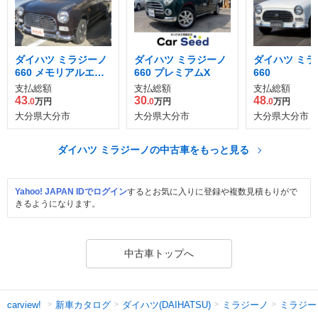
ダイハツ ミラジーノ
ダイハツ ミラジーノ
ダイハツ ミラ
660 メモリアルエデ
660 プレミアムX
660
ィション
支払総額
支払総額
支払総額
43
30
48
.0
万円
.0
万円
.0
万円
大分県大分市
大分県大分市
大分県大分市
ダイハツ ミラジーノの中古車をもっと見る
Yahoo! JAPAN IDでログイン
するとお気に入りに登録や複数見積もりがで
きるようになります。
中古車トップへ
新車カタログ
ダイハツ(DAIHATSU)
ミラジーノ
ミラジー
carview!