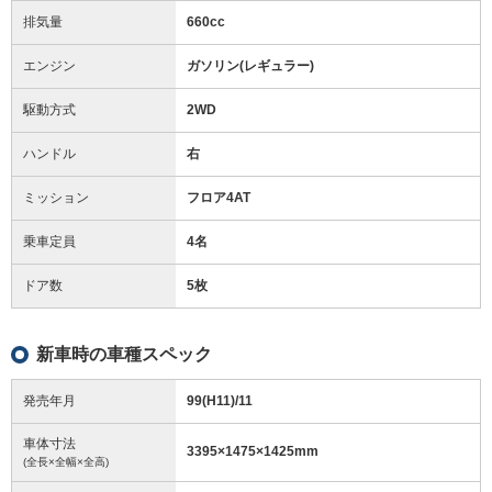
排気量
660cc
エンジン
ガソリン(レギュラー)
駆動方式
2WD
ハンドル
右
ミッション
フロア4AT
乗車定員
4名
ドア数
5枚
新車時の車種スペック
発売年月
99(H11)/11
車体寸法
3395
×
1475
×
1425
mm
(全長×全幅×全高)