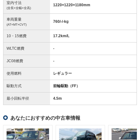
室内寸法
1220
×
1220
×
1180
mm
(全長×全幅×全高)
車両重量
760/-/-
kg
(AT×MT×CVT)
10・15燃費
17.2km/L
WLTC燃費
-
JC08燃費
-
使用燃料
レギュラー
駆動方式
前輪駆動（FF）
最小回転半径
4.5
m
あなたにおすすめの中古車情報