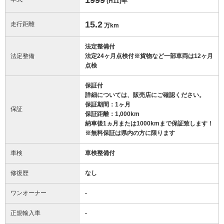
(H11)
年
15.2
走行距離
万km
法定整備付
法定整備
法定24ヶ月点検付※貨物など一部車両は12ヶ月
点検
保証付
詳細については、販売店にご確認ください。
保証期間：1ヶ月
保証
保証距離：1,000km
納車後1ヵ月または1000kmまで保証致します！
※無料保証は県内の方に限ります
車検
車検整備付
修復歴
なし
ワンオーナー
-
正規輸入車
-