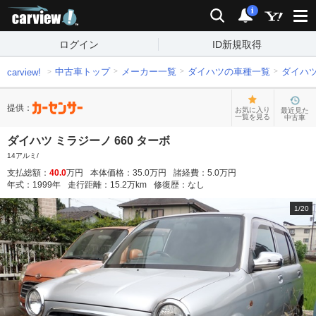
carview!
検索
通知
i
ログイン
ID新規取得
中古車トップ
メーカー一覧
ダイハツの車種一覧
ダイハ
carview!
提供：
お気に入り
最近見た
一覧を見る
中古車
ダイハツ ミラジーノ 660 ターボ
14アルミ/
支払総額：
40.0
万円
本体価格：
35.0
万円
諸経費：
5.0
万円
年式：
1999
年
走行距離：
15.2
万km
修復歴：
なし
1
/
20