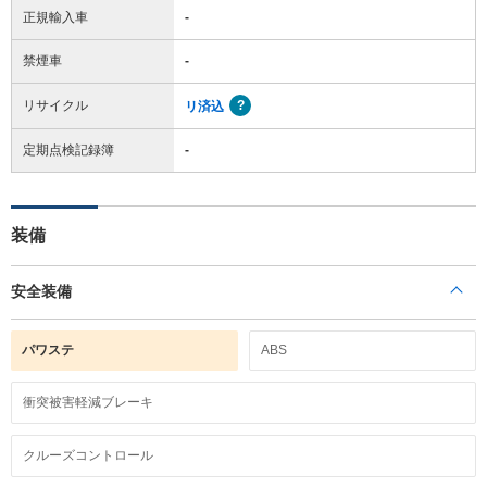
正規輸入車
-
禁煙車
-
リサイクル
リ済込
定期点検記録簿
-
装備
安全装備
パワステ
ABS
衝突被害軽減ブレーキ
クルーズコントロール