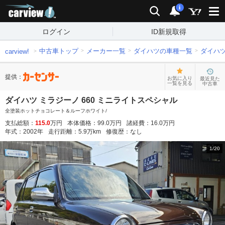
carview!
検索
通知
i
ログイン
ID新規取得
中古車トップ
メーカー一覧
ダイハツの車種一覧
ダイハ
carview!
提供：
お気に入り
最近見た
一覧を見る
中古車
ダイハツ ミラジーノ 660 ミニライトスペシャル
全塗装ホットチョコレート＆ルーフホワイト/
支払総額：
115.0
万円
本体価格：
99.0
万円
諸経費：
16.0
万円
年式：
2002
年
走行距離：
5.9
万km
修復歴：
なし
1
/
20