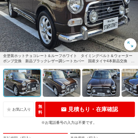
全塗装ホットチョコレート＆ルーフホワイト タイミングベルト＆ウォーター
ポンプ交換 新品ブラックレザー調シートカバー 国産タイヤ4本新品交換 ミ
ニライトアルミ ETC キー...
無
見積もり・在庫確認
料
※お電話番号の入力は不要です。
支払総額（税込）
本体価格（税込）