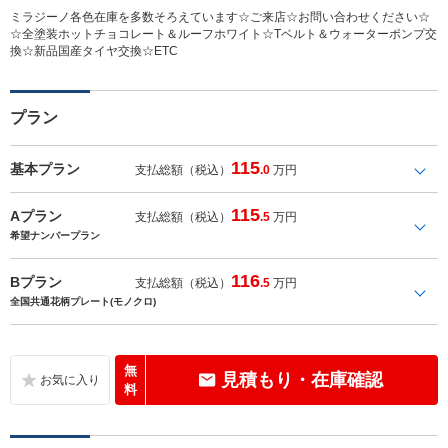
ミラジーノ各色在庫を多数そろえています☆ご来店☆お問い合わせください☆
☆全塗装ホットチョコレート＆ルーフホワイト☆Tベルト＆ウォーターポンプ交
換☆新品国産タイヤ交換☆ETC
プラン
115
基本プラン
支払総額（税込）
.0
万円
115
Aプラン
支払総額（税込）
.5
万円
希望ナンバープラン
116
Bプラン
支払総額（税込）
.5
万円
全国共通花柄プレート(モノクロ)
無
見積もり・在庫確認
料