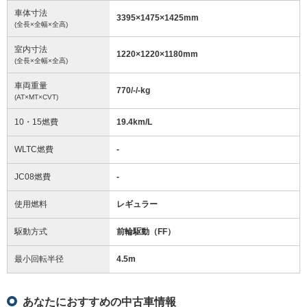
車体寸法
3395
×
1475
×
1425
mm
(全長×全幅×全高)
室内寸法
1220
×
1220
×
1180
mm
(全長×全幅×全高)
車両重量
770/-/-
kg
(AT×MT×CVT)
10・15燃費
19.4km/L
WLTC燃費
-
JC08燃費
-
使用燃料
レギュラー
駆動方式
前輪駆動（FF）
最小回転半径
4.5
m
あなたにおすすめの中古車情報