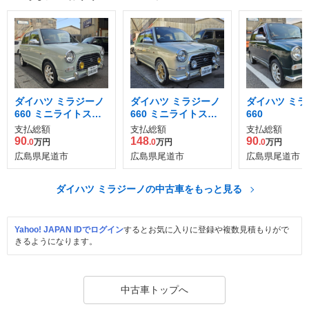
ダイハツ ミラジーノ
ダイハツ ミラジーノ
ダイハツ ミラ
660 ミニライトスペ
660 ミニライトスペ
660
シャル リミテッド
シャルターボ 4WD
支払総額
支払総額
支払総額
90
148
90
.0
万円
.0
万円
.0
万円
広島県尾道市
広島県尾道市
広島県尾道市
ダイハツ ミラジーノの中古車をもっと見る
Yahoo! JAPAN IDでログイン
するとお気に入りに登録や複数見積もりがで
きるようになります。
中古車トップへ