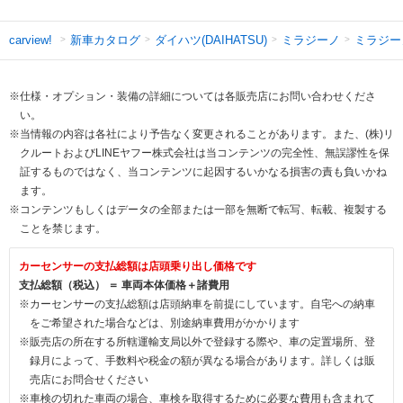
新車カタログ
ダイハツ(DAIHATSU)
ミラジーノ
ミラジー
carview!
※仕様・オプション・装備の詳細については各販売店にお問い合わせくださ
い。
※当情報の内容は各社により予告なく変更されることがあります。また、(株)リ
クルートおよびLINEヤフー株式会社は当コンテンツの完全性、無誤謬性を保
証するものではなく、当コンテンツに起因するいかなる損害の責も負いかね
ます。
※コンテンツもしくはデータの全部または一部を無断で転写、転載、複製する
ことを禁じます。
カーセンサーの支払総額は店頭乗り出し価格です
支払総額（税込） ＝ 車両本体価格＋諸費用
※カーセンサーの支払総額は店頭納車を前提にしています。自宅への納車
をご希望された場合などは、別途納車費用がかかります
※販売店の所在する所轄運輸支局以外で登録する際や、車の定置場所、登
録月によって、手数料や税金の額が異なる場合があります。詳しくは販
売店にお問合せください
※車検の切れた車両の場合、車検を取得するために必要な費用も含まれて