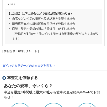
います
【ご注意】以下の場合などで支払総額が変わります
自宅などの指定の場所へ陸送納車を希望する場合
販売店所在地の所轄運輸支局以外で登録する場合
商談～契約～登録の間に「登録月」がずれる場合
（登録月が3月から4月にずれる場合は自動車税の額が大きく上がり
ます）
[ 情報提供：(株)リクルート ]
ダイハツ ミラジーノのカタログを見る
車査定を依頼する
あなたの愛車、今いくら？
申込み
最短3時間後
に
最大20社
から愛車の査定結果をWebでお知
らせ！