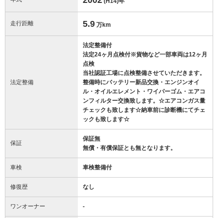
(H14)
年
5.9
走行距離
万km
法定整備付
法定24ヶ月点検付※貨物など一部車両は12ヶ月
点検
当社認証工場に点検整備させていただきます。
法定整備
整備時にバッテリー新品交換・エンジンオイ
ル・オイルエレメント・ワイパーゴム・エアコ
ンフィルター交換致します。☆エアコンガス量
チェックも致します☆納車前に診断機にてチェ
ックも致します☆
保証無
保証
無償・有償保証とも無となります。
車検
車検整備付
修復歴
なし
ワンオーナー
-