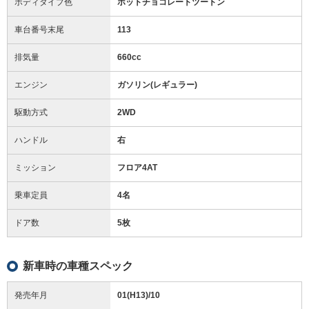
ボディタイプ色
ホットチョコレートツートン
車台番号末尾
113
排気量
660cc
エンジン
ガソリン(レギュラー)
駆動方式
2WD
ハンドル
右
ミッション
フロア4AT
乗車定員
4名
ドア数
5枚
新車時の車種スペック
発売年月
01(H13)/10