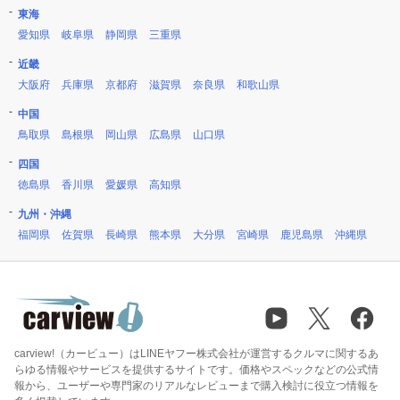
東海
愛知県
岐阜県
静岡県
三重県
近畿
大阪府
兵庫県
京都府
滋賀県
奈良県
和歌山県
中国
鳥取県
島根県
岡山県
広島県
山口県
四国
徳島県
香川県
愛媛県
高知県
九州・沖縄
福岡県
佐賀県
長崎県
熊本県
大分県
宮崎県
鹿児島県
沖縄県
carview!（カービュー）はLINEヤフー株式会社が運営するクルマに関するあ
らゆる情報やサービスを提供するサイトです。価格やスペックなどの公式情
報から、ユーザーや専門家のリアルなレビューまで購入検討に役立つ情報を