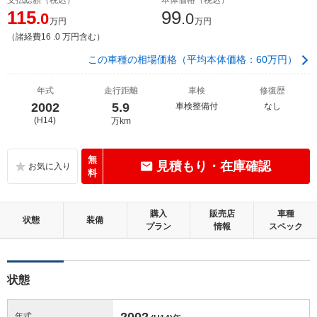
115
99
.0
.0
万円
万円
（諸経費16 .0 万円含む）
この車種の相場価格（平均本体価格：60万円）
年式
走行距離
車検
修復歴
2002
5.9
車検整備付
なし
(H14)
万km
無
見積もり・在庫確認
料
購入
販売店
車種
状態
装備
プラン
情報
スペック
状態
2002
年式