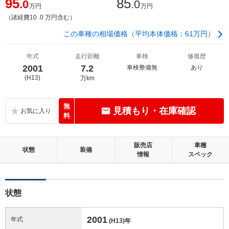
95
85
.0
.0
万円
万円
（諸経費10 .0 万円含む）
この車種の相場価格（平均本体価格：61万円）
年式
走行距離
車検
修復歴
2001
7.2
車検整備無
あり
(H13)
万km
無
見積もり・在庫確認
料
販売店
車種
状態
装備
情報
スペック
状態
2001
年式
(H13)
年