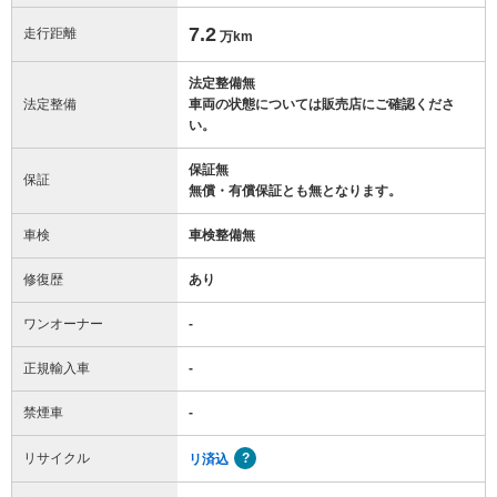
7.2
走行距離
万km
法定整備無
法定整備
車両の状態については販売店にご確認くださ
い。
保証無
保証
無償・有償保証とも無となります。
車検
車検整備無
修復歴
あり
ワンオーナー
-
正規輸入車
-
禁煙車
-
リサイクル
リ済込