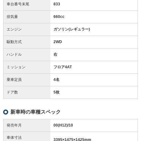
車台番号末尾
833
排気量
660cc
エンジン
ガソリン(レギュラー)
駆動方式
2WD
ハンドル
右
ミッション
フロア4AT
乗車定員
4名
ドア数
5枚
新車時の車種スペック
発売年月
00(H12)/10
車体寸法
3395
×
1475
×
1425
mm