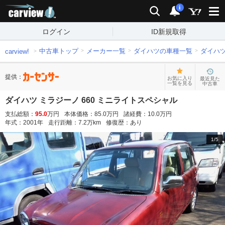
carview!
検索
通知
i
ログイン
ID新規取得
中古車トップ
メーカー一覧
ダイハツの車種一覧
ダイハ
carview!
提供：
お気に入り
最近見た
一覧を見る
中古車
ダイハツ ミラジーノ 660 ミニライトスペシャル
支払総額：
95.0
万円
本体価格：
85.0
万円
諸経費：
10.0
万円
年式：
2001
年
走行距離：
7.2
万km
修復歴：
あり
1
/
5