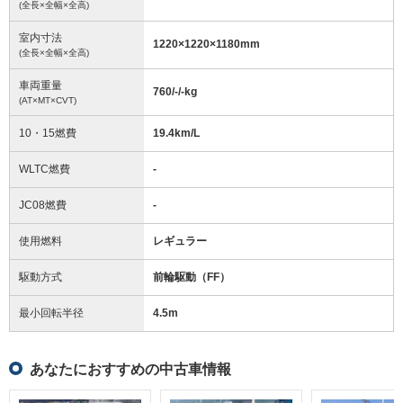
(全長×全幅×全高)
室内寸法
1220
×
1220
×
1180
mm
(全長×全幅×全高)
車両重量
760/-/-
kg
(AT×MT×CVT)
10・15燃費
19.4km/L
WLTC燃費
-
JC08燃費
-
使用燃料
レギュラー
駆動方式
前輪駆動（FF）
最小回転半径
4.5
m
あなたにおすすめの中古車情報