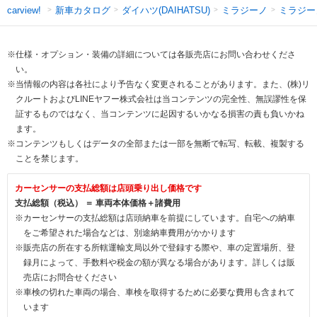
新車カタログ
ダイハツ(DAIHATSU)
ミラジーノ
ミラジー
carview!
※仕様・オプション・装備の詳細については各販売店にお問い合わせくださ
い。
※当情報の内容は各社により予告なく変更されることがあります。また、(株)リ
クルートおよびLINEヤフー株式会社は当コンテンツの完全性、無誤謬性を保
証するものではなく、当コンテンツに起因するいかなる損害の責も負いかね
ます。
※コンテンツもしくはデータの全部または一部を無断で転写、転載、複製する
ことを禁じます。
カーセンサーの支払総額は店頭乗り出し価格です
支払総額（税込） ＝ 車両本体価格＋諸費用
※カーセンサーの支払総額は店頭納車を前提にしています。自宅への納車
をご希望された場合などは、別途納車費用がかかります
※販売店の所在する所轄運輸支局以外で登録する際や、車の定置場所、登
録月によって、手数料や税金の額が異なる場合があります。詳しくは販
売店にお問合せください
※車検の切れた車両の場合、車検を取得するために必要な費用も含まれて
います