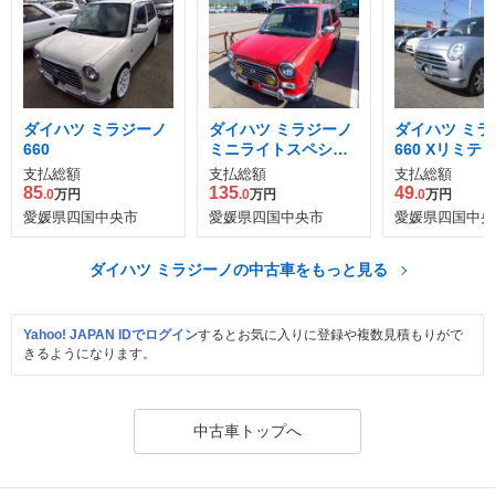
ダイハツ ミラジーノ
ダイハツ ミラジーノ
ダイハツ ミラ
660
ミニライトスペシャ
660 Xリミテ
ル FR仕様
支払総額
支払総額
支払総額
85
135
49
.0
万円
.0
万円
.0
万円
愛媛県四国中央市
愛媛県四国中央市
愛媛県四国中央
ダイハツ ミラジーノの中古車をもっと見る
Yahoo! JAPAN IDでログイン
するとお気に入りに登録や複数見積もりがで
きるようになります。
中古車トップへ