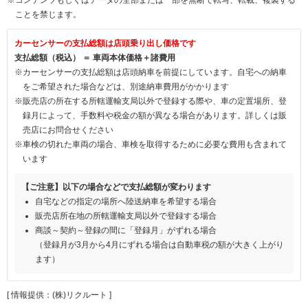
ことを禁じます。
カーセンサーの支払総額は店頭乗り出し価格です
支払総額（税込） ＝ 車両本体価格＋諸費用
※カーセンサーの支払総額は店頭納車を前提にしています。自宅への納車
をご希望された場合などは、別途納車費用がかかります
※販売店の所在する所轄運輸支局以外で登録する際や、車の定置場所、登
録月によって、手数料や税金の額が異なる場合があります。詳しくは販
売店にお問合せください
※車検の切れた車両の場合、車検を取得するために必要な費用も含まれて
います
【ご注意】以下の場合などで支払総額が変わります
自宅などの指定の場所へ陸送納車を希望する場合
販売店所在地の所轄運輸支局以外で登録する場合
商談～契約～登録の間に「登録月」がずれる場合
（登録月が3月から4月にずれる場合は自動車税の額が大きく上がり
ます）
[ 情報提供：(株)リクルート ]