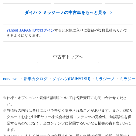
ダイハツ ミラジーノの中古車をもっと見る
Yahoo! JAPAN IDでログイン
するとお気に入りに登録や複数見積もりがで
きるようになります。
中古車トップへ
新車カタログ
ダイハツ(DAIHATSU)
ミラジーノ
ミラジー
carview!
※仕様・オプション・装備の詳細については各販売店にお問い合わせくださ
い。
※当情報の内容は各社により予告なく変更されることがあります。また、(株)リ
クルートおよびLINEヤフー株式会社は当コンテンツの完全性、無誤謬性を保
証するものではなく、当コンテンツに起因するいかなる損害の責も負いかね
ます。
※コンテンツもしくはデータの全部または一部を無断で転写、転載、複製する