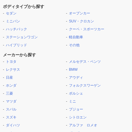
ボディタイプから探す
セダン
オープンカー
ミニバン
SUV・クロカン
ハッチバック
クーペ・スポーツカー
ステーションワゴン
軽自動車
ハイブリッド
その他
メーカーから探す
トヨタ
メルセデス・ベンツ
レクサス
BMW
日産
アウディ
ホンダ
フォルクスワーゲン
三菱
ポルシェ
マツダ
ミニ
スバル
プジョー
スズキ
シトロエン
ダイハツ
アルファ ロメオ