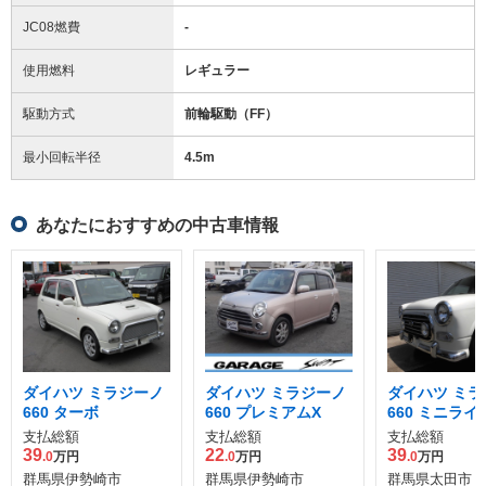
JC08燃費
-
使用燃料
レギュラー
駆動方式
前輪駆動（FF）
最小回転半径
4.5
m
あなたにおすすめの中古車情報
ダイハツ ミラジーノ
ダイハツ ミラジーノ
ダイハツ ミラ
660 ターボ
660 プレミアムX
660 ミニラ
シャル
支払総額
支払総額
支払総額
39
22
39
.0
万円
.0
万円
.0
万円
群馬県伊勢崎市
群馬県伊勢崎市
群馬県太田市