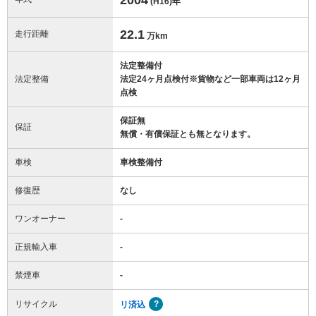
(H16)
年
22.1
走行距離
万km
法定整備付
法定整備
法定24ヶ月点検付※貨物など一部車両は12ヶ月
点検
保証無
保証
無償・有償保証とも無となります。
車検
車検整備付
修復歴
なし
ワンオーナー
-
正規輸入車
-
禁煙車
-
リサイクル
リ済込