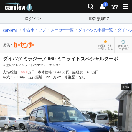
carview!
検索
通知
i
ログイン
ID新規取得
中古車トップ
メーカー一覧
ダイハツの車種一覧
ダイハ
carview!
提供：
お気に入り
最近見た
一覧を見る
中古車
ダイハツ ミラジーノ 660 ミニライトスペシャルターボ
全塗装/キセノンライト/外マフラー/外サス//
支払総額：
88.0
万円
本体価格：
84.0
万円
諸経費：
4.0
万円
年式：
2004
年
走行距離：
22.1
万km
修復歴：
なし
1
/
16