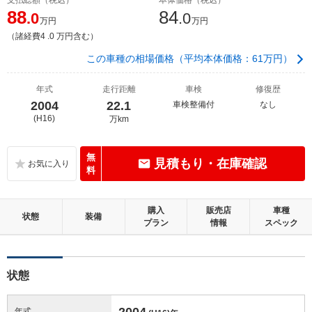
88
84
.0
.0
万円
万円
（諸経費4 .0 万円含む）
この車種の相場価格（平均本体価格：61万円）
年式
走行距離
車検
修復歴
2004
22.1
車検整備付
なし
(H16)
万km
無
見積もり・在庫確認
料
購入
販売店
車種
状態
装備
プラン
情報
スペック
状態
2004
年式