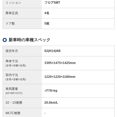
ミッション
フロア5MT
乗車定員
4名
ドア数
5枚
新車時の車種スペック
発売年月
02(H14)/08
車体寸法
3395
×
1475
×
1425
mm
(全長×全幅×全高)
室内寸法
1220
×
1220
×
1180
mm
(全長×全幅×全高)
車両重量
-/770/-
kg
(AT×MT×CVT)
10・15燃費
20.0km/L
WLTC燃費
-