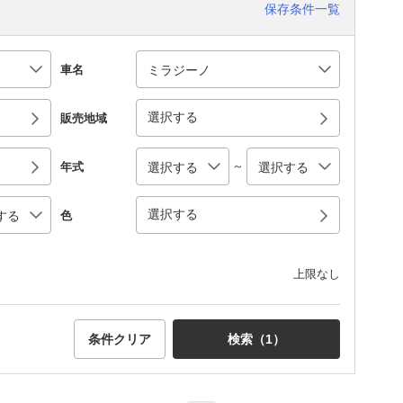
保存条件一覧
車名
選択する
販売地域
～
年式
選択する
色
上限なし
条件クリア
検索（
1
）