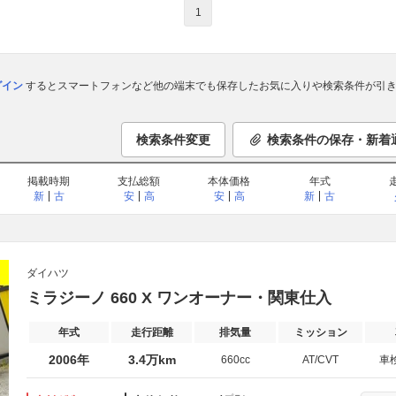
1
ログイン
するとスマートフォンなど他の端末でも保存したお気に入りや検索条件が引き
検索条件変更
検索条件の保存・新着
掲載時期
支払総額
本体価格
年式
新
古
安
高
安
高
新
古
ダイハツ
ミラジーノ 660 X ワンオーナー・関東仕入
年式
走行距離
排気量
ミッション
2006年
3.4万km
660cc
AT/CVT
車