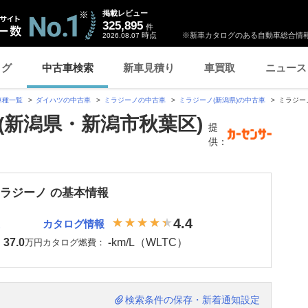
掲載レビュー
325,895
件
時点
※新車カタログのある自動車総合情報
2026.08.07
ログ
中古車検索
新車見積り
車買取
ニュース
車種一覧
ダイハツの中古車
ミラジーノの中古車
ミラジーノ(新潟県)の中古車
ミラジー
(新潟県・新潟市秋葉区)
提
供：
ミラジーノ の基本情報
4.4
カタログ情報
37.0
-
km/L（WLTC）
：
万円
カタログ燃費：
検索条件の保存・新着通知設定