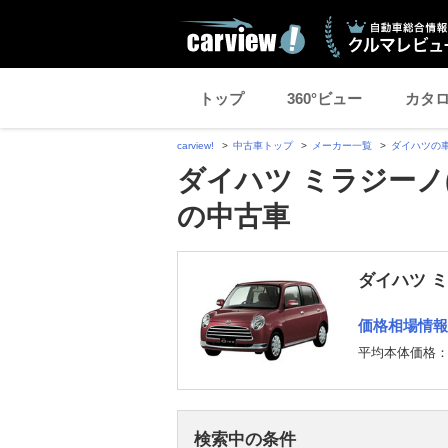
トップ
360°ビュー
カタ
carview!
中古車トップ
メーカー一覧
ダイハツの
ダイハツ ミラジーノ
の中古車
ダイハツ 
価格相場情報
平均本体価格
検索中の条件