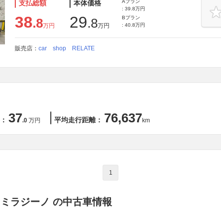
Aプラン
支払総額
本体価格
: 39.8万円
38
29
Bプラン
.8
.8
万円
万円
: 40.8万円
販売店：
car shop RELATE
37
76,637
：
平均走行距離：
.0
万円
km
1
 ミラジーノ の中古車情報