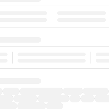
福祉車両
メーカー系販売店取り扱い車
修復歴無し
アルミホイール
ーなど)
CDプレーヤー
カーナビゲーション
ETC
禁煙車
法定整備
ーポンあり
車両品質評価書付
新着車両