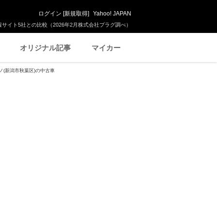
ログイン
[
新規取得
]
Yahoo! JAPAN
サイト5社との比較（2026年2月株式会社プラグ調べ）
オリジナル記事
マイカー
ノ(新潟市秋葉区)の中古車