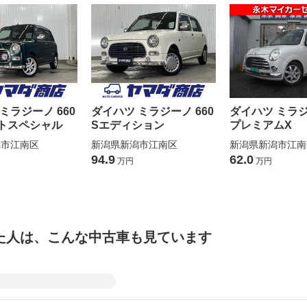
ミラジーノ 660
ダイハツ ミラジーノ 660
ダイハツ ミラジ
トスペシャル
Sエディション
プレミアムX
潟市江南区
新潟県新潟市江南区
新潟県新潟市江南
94.9
62.0
万円
万円
た人は、こんな中古車も見ています