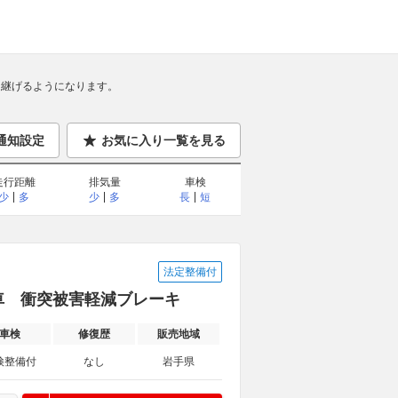
継げるようになります。
通知設定
お気に入り一覧を見る
走行距離
排気量
車検
少
多
少
多
長
短
法定整備付
地仕様車 衝突被害軽減ブレーキ
車検
修復歴
販売地域
検整備付
なし
岩手県