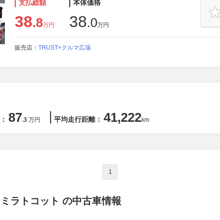
支払総額
本体価格
38
38
.8
.0
万円
万円
販売店：
TRUST×クルマ広場
87
41,222
：
平均走行距離：
.3
万円
km
1
 ミラトコット の中古車情報