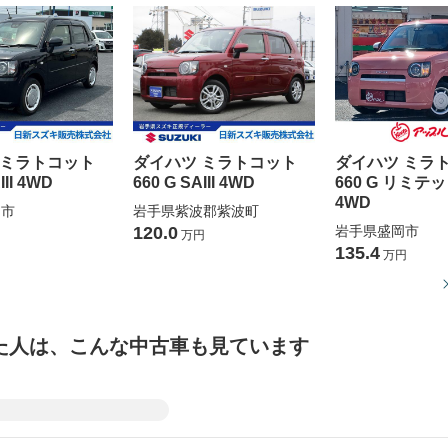
 ミラトコット
ダイハツ ミラトコット
ダイハツ ミラ
III 4WD
660 G SAIII 4WD
660 G リミテッド
4WD
岡市
岩手県紫波郡紫波町
120.0
岩手県盛岡市
万円
135.4
万円
た人は、こんな中古車も見ています