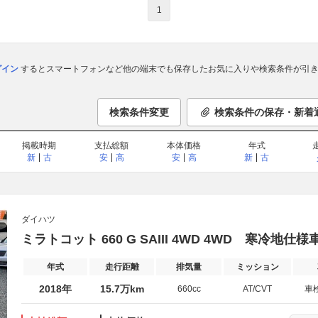
1
ログイン
するとスマートフォンなど他の端末でも保存したお気に入りや検索条件が引き
検索条件変更
検索条件の保存・新着
掲載時期
支払総額
本体価格
年式
新
古
安
高
安
高
新
古
ダイハツ
ミラトコット 660 G SAIII 4WD 4WD 寒冷
年式
走行距離
排気量
ミッション
2018年
15.7万km
660cc
AT/CVT
車