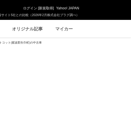
ログイン
[
新規取得
]
Yahoo! JAPAN
サイト5社との比較（2026年2月株式会社プラグ調べ）
オリジナル記事
マイカー
トコット(紫波郡矢巾町)の中古車