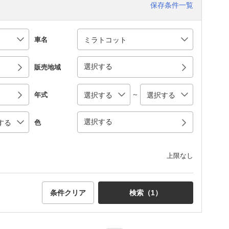
保存条件一覧
車名
選択する
販売地域
～
年式
選択する
色
上限なし
条件クリア
検索（
1
）