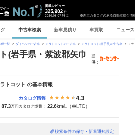
掲載レビュー
325,902
件
時点
※新車カタログのある自動車総合情報
2026.08.07
ログ
中古車検索
新車見積り
車買取
ニュース
車種一覧
ダイハツの中古車
ミラトコットの中古車
ミラトコット(岩手県)の中古車
ミラ
ト(岩手県・紫波郡矢巾
提
供：
ミラトコット の基本情報
4.3
カタログ情報
87.3
22.6
km/L（WLTC）
：
万円
カタログ燃費：
検索条件の保存・新着通知設定