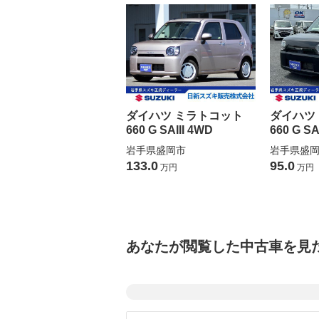
ダイハツ ミラトコット
ダイハツ
660 G SAIII 4WD
660 G SA
岩手県盛岡市
岩手県盛
133.0
95.0
万円
万円
あなたが閲覧した中古車を見