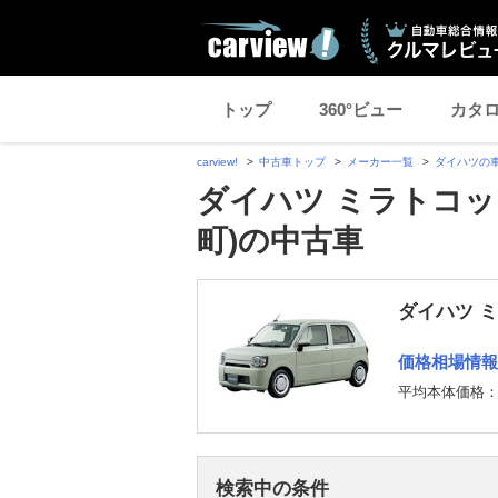
トップ
360°ビュー
カタ
carview!
中古車トップ
メーカー一覧
ダイハツの
ダイハツ ミラトコッ
町)の中古車
ダイハツ 
価格相場情報
平均本体価格
検索中の条件