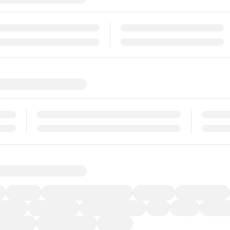
福祉車両
メーカー系販売店取り扱い車
修復歴無し
アルミホイール
ーなど)
CDプレーヤー
カーナビゲーション
ETC
禁煙車
法定整備
ーポンあり
車両品質評価書付
新着車両