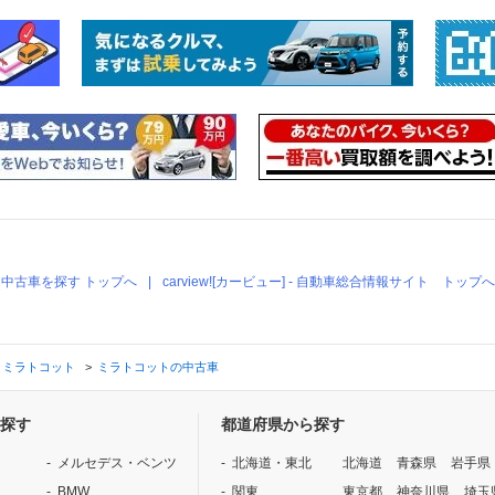
中古車を探す トップへ
carview![カービュー] - 自動車総合情報サイト トップへ
ミラトコット
ミラトコットの中古車
探す
都道府県から探す
メルセデス・ベンツ
北海道・東北
北海道
青森県
岩手県
BMW
関東
東京都
神奈川県
埼玉