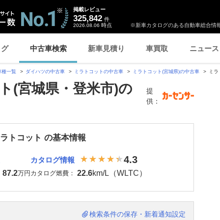
掲載レビュー
325,842
件
時点
※新車カタログのある自動車総合情報
2026.08.06
ログ
中古車検索
新車見積り
車買取
ニュース
車種一覧
ダイハツの中古車
ミラトコットの中古車
ミラトコット(宮城県)の中古車
ミラ
ト(宮城県・登米市)の
提
供：
ミラトコット の基本情報
4.3
カタログ情報
87.2
22.6
km/L（WLTC）
：
万円
カタログ燃費：
検索条件の保存・新着通知設定