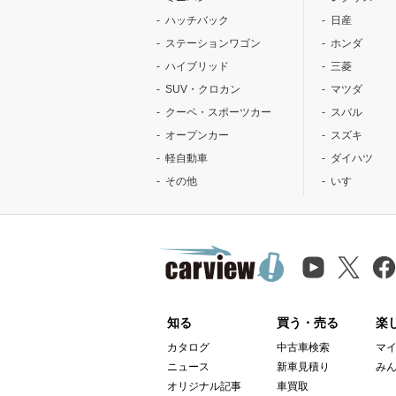
ハッチバック
日産
ステーションワゴン
ホンダ
ハイブリッド
三菱
SUV・クロカン
マツダ
クーペ・スポーツカー
スバル
オープンカー
スズキ
軽自動車
ダイハツ
その他
いすゞ
知る
買う・売る
楽
カタログ
中古車検索
マ
ニュース
新車見積り
み
オリジナル記事
車買取