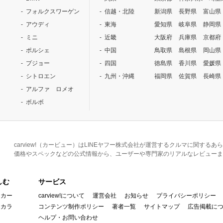
フォルクスワーゲン
信越・北陸
新潟県
長野県
富山県
アウディ
東海
愛知県
岐阜県
静岡県
ミニ
近畿
大阪府
兵庫県
京都府
ポルシェ
中国
鳥取県
島根県
岡山県
プジョー
四国
徳島県
香川県
愛媛県
シトロエン
九州・沖縄
福岡県
佐賀県
長崎県
アルファ ロメオ
ボルボ
carview!（カービュー）はLINEヤフー株式会社が運営するクルマに関す
価格やスペックなどの公式情報から、ユーザーや専門家のリアルなレビューま
しむ
サービス
イカー
carview!について
運営会社
お知らせ
プライバシーポリシー
んカラ
コンテンツ制作ポリシー
著者一覧
サイトマップ
広告掲載に
ヘルプ・お問い合わせ