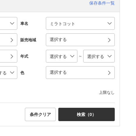
保存条件一覧
車名
選択する
販売地域
～
年式
選択する
色
上限なし
条件クリア
検索（
0
）