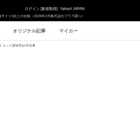
ログイン
[
新規取得
]
Yahoo! JAPAN
サイト5社との比較（2026年2月株式会社プラグ調べ）
オリジナル記事
マイカー
トコット(登米市)の中古車