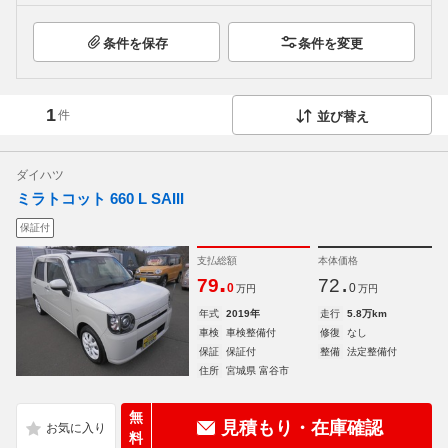
条件を保存
条件を変更
1
件
並び替え
ダイハツ
ミラトコット 660 L SAIII
保証付
支払総額
本体価格
.
.
79
72
0
0
万円
万円
年式
2019年
走行
5.8万km
車検
車検整備付
修復
なし
保証
保証付
整備
法定整備付
住所
宮城県 富谷市
無
見積もり・在庫確認
料