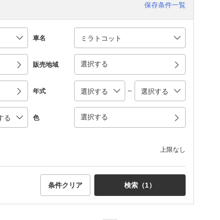
保存条件一覧
車名
選択する
販売地域
～
年式
選択する
色
上限なし
条件クリア
検索（
1
）