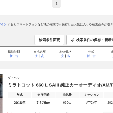
1
ログイン
するとスマートフォンなど他の端末でも保存したお気に入りや検索条件が引き
検索条件変更
検索条件の保存・新着
掲載時期
支払総額
本体価格
年式
新
古
安
高
安
高
新
古
ダイハツ
ミラトコット 660 L SAIII 純正カーオーディオ/AM/
年式
走行距離
排気量
ミッション
2018年
7.5万km
660cc
AT/CVT
20