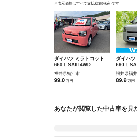
※表示価格はすべて支払総額(税込)です
ダイハツ ミラトコット
ダイハツ
660 L SAIII 4WD
660 L SAI
福井県鯖江市
福井県福
99.0
89.9
万円
万円
あなたが閲覧した中古車を見