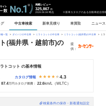
掲載レビュー
325,867
件
時点
※新車カタログのある自動車総合情報
2026.08.06
ログ
中古車検索
新車見積り
車買取
ニュース
車種一覧
ダイハツの中古車
ミラトコットの中古車
ミラトコット(福井県)の中古車
ミラ
ト(福井県・越前市)の
提
供：
ミラトコット の基本情報
4.3
カタログ情報
87.4
22.6
km/L（WLTC）
：
万円
カタログ燃費：
検索条件の保存・新着通知設定