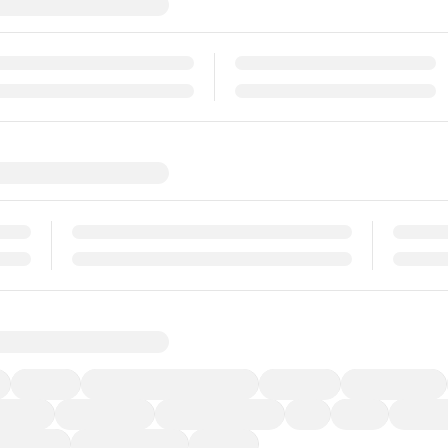
福祉車両
メーカー系販売店取り扱い車
修復歴無し
アルミホイール
ーなど)
CDプレーヤー
カーナビゲーション
ETC
禁煙車
法定整備
ーポンあり
車両品質評価書付
新着車両