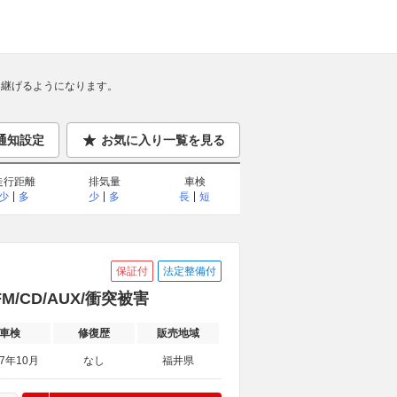
継げるようになります。
通知設定
お気に入り一覧を見る
走行距離
排気量
車検
少
多
少
多
長
短
保証付
法定整備付
FM/CD/AUX/衝突被害
車検
修復歴
販売地域
27年10月
なし
福井県