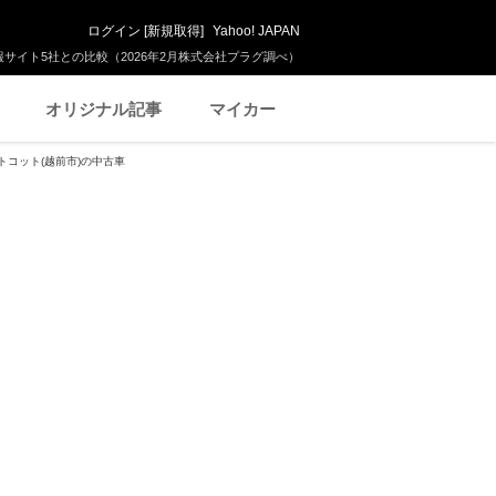
ログイン
[
新規取得
]
Yahoo! JAPAN
サイト5社との比較（2026年2月株式会社プラグ調べ）
オリジナル記事
マイカー
トコット(越前市)の中古車