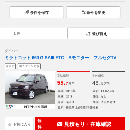
条件を保存
条件を変更
1
件
並び替え
ダイハツ
ミラトコット 660 G SAIII ETC Bモニター フルセグTV
保証付
購入プラン付き
支払総額
本体価格
.
.
55
48
7
5
万円
万円
年式
2018年
走行
11.3万km
車検
'27/8
修復
なし
保証
保証付
整備
法定整備付
住所
長野県 上伊那郡南箕輪村
無
見積もり・在庫確認
料