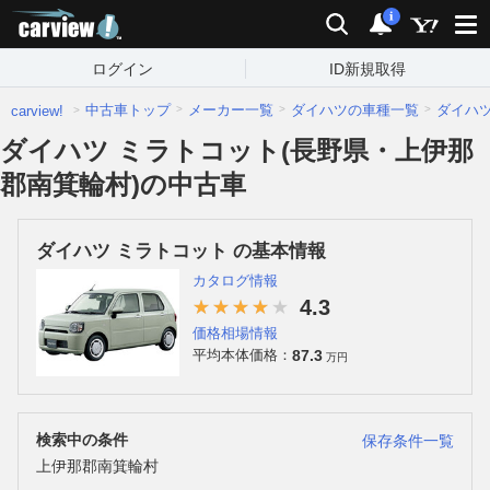
carview!
検索
通知
i
ログイン
ID新規取得
中古車トップ
メーカー一覧
ダイハツの車種一覧
ダイハ
carview!
ダイハツ ミラトコット(長野県・上伊那
郡南箕輪村)の中古車
ダイハツ ミラトコット の基本情報
カタログ情報
4.3
価格相場情報
87.3
平均本体価格：
万円
検索中の条件
保存条件一覧
上伊那郡南箕輪村