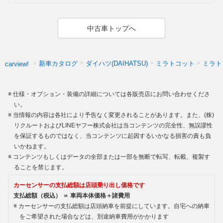
中古車トップへ
新車カタログ
ダイハツ(DAIHATSU)
ミラトコット
ミラト
carview!
仕様・オプション・装備の詳細については各販売店にお問い合わせくださ
い。
当情報の内容は各社により予告なく変更されることがあります。また、(株)
リクルートおよびLINEヤフー株式会社は当コンテンツの完全性、無誤謬性
を保証するものではなく、当コンテンツに起因するいかなる損害の責も負
いかねます。
コンテンツもしくはデータの全部または一部を無断で転写、転載、複製す
ることを禁じます。
カーセンサーの支払総額は店頭乗り出し価格です
支払総額（税込） ＝ 車両本体価格＋諸費用
カーセンサーの支払総額は店頭納車を前提にしています。自宅への納車
をご希望された場合などは、別途納車費用がかかります