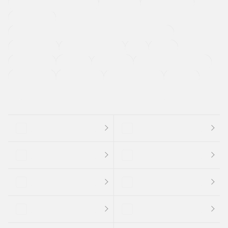
メーカー系販売店取り扱い車
修復歴無し
アルミホイール
寒冷地仕様車
過給機設定モデル（ターボ・スーパーチャージャーなど)
ETC
CDプレーヤー
カーナビゲーション
禁煙車
法定整備付き
保証付き
エアバッグ
ディスチャージドランプ
支払総顔あり
クーポンあり
車両品質評価書付
新着車両