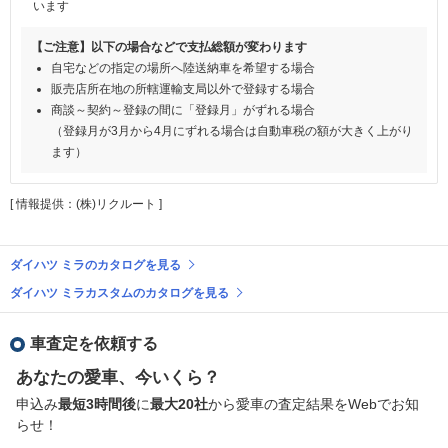
います
【ご注意】以下の場合などで支払総額が変わります
自宅などの指定の場所へ陸送納車を希望する場合
販売店所在地の所轄運輸支局以外で登録する場合
商談～契約～登録の間に「登録月」がずれる場合
（登録月が3月から4月にずれる場合は自動車税の額が大きく上がり
ます）
[ 情報提供：(株)リクルート ]
ダイハツ ミラのカタログを見る
ダイハツ ミラカスタムのカタログを見る
車査定を依頼する
あなたの愛車、今いくら？
申込み
最短3時間後
に
最大20社
から愛車の査定結果をWebでお知
らせ！