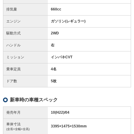
排気量
660cc
エンジン
ガソリン(レギュラー)
駆動方式
2WD
ハンドル
右
ミッション
インパネCVT
乗車定員
4名
ドア数
5枚
新車時の車種スペック
発売年月
10(H22)/04
車体寸法
3395
×
1475
×
1530
mm
(全長×全幅×全高)