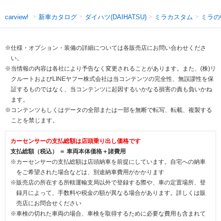
新車カタログ
ダイハツ(DAIHATSU)
ミラカスタム
ミラの
carview!
※仕様・オプション・装備の詳細については各販売店にお問い合わせくださ
い。
※当情報の内容は各社により予告なく変更されることがあります。また、(株)リ
クルートおよびLINEヤフー株式会社は当コンテンツの完全性、無誤謬性を保
証するものではなく、当コンテンツに起因するいかなる損害の責も負いかね
ます。
※コンテンツもしくはデータの全部または一部を無断で転写、転載、複製する
ことを禁じます。
カーセンサーの支払総額は店頭乗り出し価格です
支払総額（税込） ＝ 車両本体価格＋諸費用
※カーセンサーの支払総額は店頭納車を前提にしています。自宅への納車
をご希望された場合などは、別途納車費用がかかります
※販売店の所在する所轄運輸支局以外で登録する際や、車の定置場所、登
録月によって、手数料や税金の額が異なる場合があります。詳しくは販
売店にお問合せください
※車検の切れた車両の場合、車検を取得するために必要な費用も含まれて