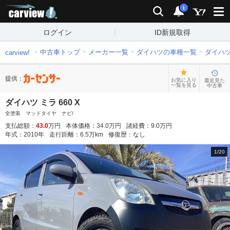
carview!
検索
通知
i
ログイン
ID新規取得
中古車トップ
メーカー一覧
ダイハツの車種一覧
ダイハ
carview!
提供：
お気に入り
最近見た
一覧を見る
中古車
ダイハツ ミラ 660 X
全塗装 マッドタイヤ ナビ/
支払総額：
43.0
万円
本体価格：
34.0
万円
諸経費：
9.0
万円
年式：
2010
年
走行距離：
6.5
万km
修復歴：
なし
1
/
20