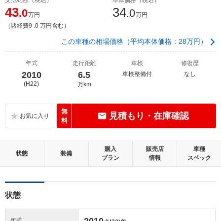
43
34
.0
.0
万円
万円
（諸経費9 .0 万円含む）
この車種の相場価格（平均本体価格：28万円）
年式
走行距離
車検
修復歴
2010
6.5
車検整備付
なし
(H22)
万km
無
見積もり・在庫確認
料
購入
販売店
車種
状態
装備
プラン
情報
スペック
状態
2010
年式