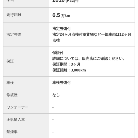
(H22)
年
6.5
走行距離
万km
法定整備付
法定整備
法定24ヶ月点検付※貨物など一部車両は12ヶ月
点検
保証付
詳細については、販売店にご確認ください。
保証
保証期間：3ヶ月
保証距離：3,000km
車検
車検整備付
修復歴
なし
ワンオーナー
-
正規輸入車
-
禁煙車
-