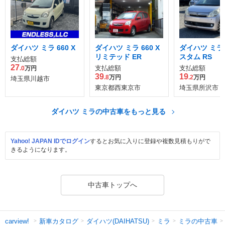
ダイハツ ミラ 660 X
ダイハツ ミラ 660 X
ダイハツ ミラ 
リミテッド ER
スタム RS
支払総額
27
支払総額
支払総額
.0
万円
39
19
.8
万円
.2
万円
埼玉県川越市
東京都西東京市
埼玉県所沢市
ダイハツ ミラの中古車をもっと見る
Yahoo! JAPAN IDでログイン
するとお気に入りに登録や複数見積もりがで
きるようになります。
中古車トップへ
新車カタログ
ダイハツ(DAIHATSU)
ミラ
ミラの中古車
carview!