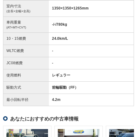
室内寸法
1350
×
1350
×
1265
mm
(全長×全幅×全高)
車両重量
-/-/780
kg
(AT×MT×CVT)
10・15燃費
24.0km/L
WLTC燃費
-
JC08燃費
-
使用燃料
レギュラー
駆動方式
前輪駆動（FF）
最小回転半径
4.2
m
あなたにおすすめの中古車情報