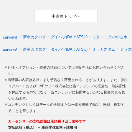
中古車トップへ
新車カタログ
ダイハツ(DAIHATSU)
ミラ
ミラの中古車
carview!
新車カタログ
ダイハツ(DAIHATSU)
ミラカスタム
ミラの
carview!
仕様・オプション・装備の詳細については各販売店にお問い合わせくださ
い。
当情報の内容は各社により予告なく変更されることがあります。また、(株)
リクルートおよびLINEヤフー株式会社は当コンテンツの完全性、無誤謬性
を保証するものではなく、当コンテンツに起因するいかなる損害の責も負
いかねます。
コンテンツもしくはデータの全部または一部を無断で転写、転載、複製す
ることを禁じます。
カーセンサーの支払総額は店頭乗り出し価格です
支払総額（税込） ＝ 車両本体価格＋諸費用