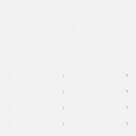
メーカー系販売店取り扱い車
修復歴無し
アルミホイール
寒冷地仕様車
過給機設定モデル（ターボ・スーパーチャージャーなど)
ETC
CDプレーヤー
カーナビゲーション
禁煙車
法定整備付き
保証付き
エアバッグ
ディスチャージドランプ
支払総顔あり
クーポンあり
車両品質評価書付
新着車両