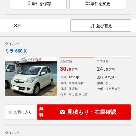
条件を保存
条件を変更
3
件
並び替え
ダイハツ
ミラ 660 X
支払総額
本体価格
.
.
30
14
0
0
万円
万円
年式
2011年
走行
6.2万km
車検
車検整備付
修復
なし
保証
保証無
整備
法定整備付
住所
富山県 富山市
無
見積もり・在庫確認
料
ダイハツ