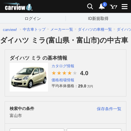
carview!
検索
通知
i
ログイン
ID新規取得
中古車トップ
メーカー一覧
ダイハツの車種一覧
ダイハ
carview!
ダイハツ ミラ(富山県・富山市)の中古車
ダイハツ ミラ の基本情報
カタログ情報
4.0
価格相場情報
29.0
平均本体価格：
万円
検索中の条件
保存条件一覧
富山市