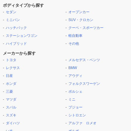
ボディタイプから探す
セダン
オープンカー
ミニバン
SUV・クロカン
ハッチバック
クーペ・スポーツカー
ステーションワゴン
軽自動車
ハイブリッド
その他
メーカーから探す
トヨタ
メルセデス・ベンツ
レクサス
BMW
日産
アウディ
ホンダ
フォルクスワーゲン
三菱
ポルシェ
マツダ
ミニ
スバル
プジョー
スズキ
シトロエン
ダイハツ
アルファ ロメオ