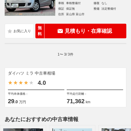
車検
車検整備付
修復
なし
保証
保証無
整備
法定整備付
住所
富山県 富山市
無
見積もり・在庫確認
料
1
〜
3
/
3
件
ダイハツ ミラ 中古車相場
4.0
平均本体価格：
平均走行距離：
29
71,362
.0
万円
km
あなたにおすすめの中古車情報