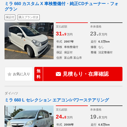
ミラ 660 カスタム X 車検整備付・純正CDチューナー・フォ
グラン
保証付
購入プラン付き
支払総額
本体価格
.
.
31
23
9
0
万円
万円
年式
2007年
走行
6.3万km
車検
車検整備付
修復
なし
保証
保証付
整備
法定整備付
住所
富山県 富山市
無
見積もり・在庫確認
料
ダイハツ
ミラ 660 L セレクション エアコン/パワーステアリング
支払総額
本体価格
.
.
24
19
8
8
万円
万円
年式
2008年
走行
6.8万km