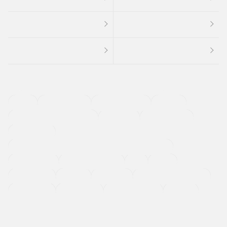
４ＷＤ
定期点検記録簿
ワンオーナーカー
福祉車両
メーカー系販売店取り扱い車
修復歴無し
アルミホイール
寒冷地仕様車
過給機設定モデル（ターボ・スーパーチャージャーなど)
ETC
CDプレーヤー
カーナビゲーション
禁煙車
法定整備付き
保証付き
エアバッグ
ディスチャージドランプ
支払総顔あり
クーポンあり
車両品質評価書付
新着車両