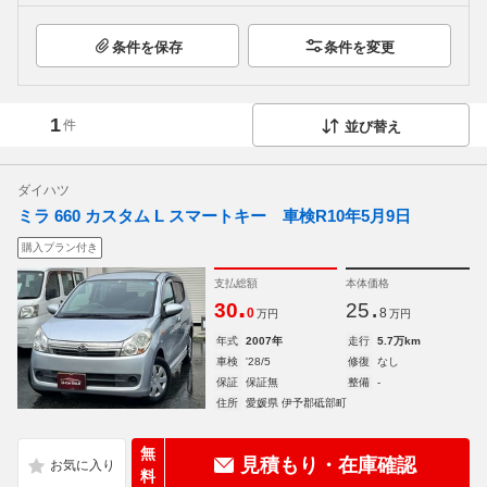
条件を保存
条件を変更
1
件
並び替え
ダイハツ
ミラ 660 カスタム L スマートキー 車検R10年5月9日
購入プラン付き
支払総額
本体価格
.
.
30
25
0
8
万円
万円
年式
2007年
走行
5.7万km
車検
'28/5
修復
なし
保証
保証無
整備
-
住所
愛媛県 伊予郡砥部町
無
見積もり・在庫確認
料