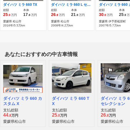
ダイハツ ミラ 660 TX
ダイハツ ミラ 660 L セレクション 純正CD・FM/AMラジオ・電動格納ミラー・キ
総額
本体
総額
本体
総額
本体
25
17
26
21
30
25
.0
万円
.8
万円
.8
万円
.8
万円
.0
万円
.8
万
愛媛県 松山市
愛媛県 松山市
愛媛県 伊予郡砥部町
2016年/5.5万km
2008年/4.2万km
2007年/5.7万km
あなたにおすすめの中古車情報
ダイハツ ミラ 660 カ
ダイハツ ミラ 660 T
ダイハツ ミラ 66
スタム X
X
セレクション
支払総額
支払総額
支払総額
44
25
26
.8
万円
.0
万円
.8
万円
愛媛県松山市
愛媛県松山市
愛媛県松山市