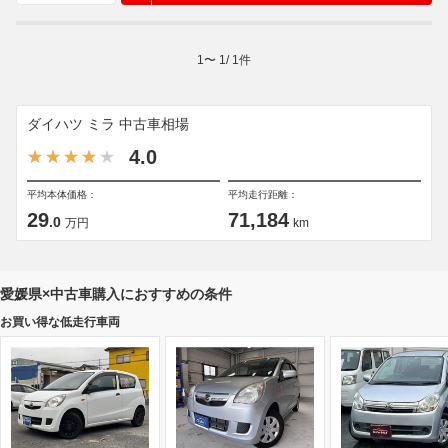
1
〜
1
/
1
件
ダイハツ ミラ 中古車相場
4.0
平均本体価格：
平均走行距離：
29
71,184
.0
万円
km
愛媛県×中古車購入におすすめの条件
お買い得な低走行車両