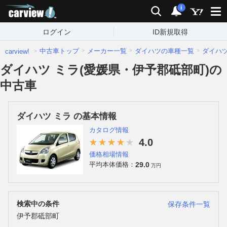
carview!
検索
通知
i
ログイン
ID新規取得
中古車トップ
メーカー一覧
ダイハツの車種一覧
ダイハ
carview!
ダイハツ ミラ(愛媛県・伊予郡砥部町)の
中古車
ダイハツ ミラ の基本情報
カタログ情報
4.0
価格相場情報
29.0
平均本体価格：
万円
検索中の条件
保存条件一覧
伊予郡砥部町