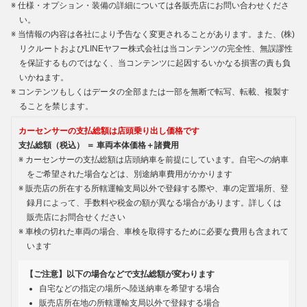
仕様・オプション・装備の詳細については各販売店にお問い合わせくださ
い。
当情報の内容は各社により予告なく変更されることがあります。また、(株)
リクルートおよびLINEヤフー株式会社は当コンテンツの完全性、無誤謬性
を保証するものではなく、当コンテンツに起因するいかなる損害の責も負
いかねます。
コンテンツもしくはデータの全部または一部を無断で転写、転載、複製す
ることを禁じます。
カーセンサーの支払総額は店頭乗り出し価格です
支払総額（税込） ＝ 車両本体価格＋諸費用
カーセンサーの支払総額は店頭納車を前提にしています。自宅への納車
をご希望された場合などは、別途納車費用がかかります
販売店の所在する所轄運輸支局以外で登録する際や、車の定置場所、登
録月によって、手数料や税金の額が異なる場合があります。詳しくは
販売店にお問合せください
車検の切れた車両の場合、車検を取得するために必要な費用も含まれて
います
【ご注意】以下の場合などで支払総額が変わります
自宅などの指定の場所へ陸送納車を希望する場合
販売店所在地の所轄運輸支局以外で登録する場合