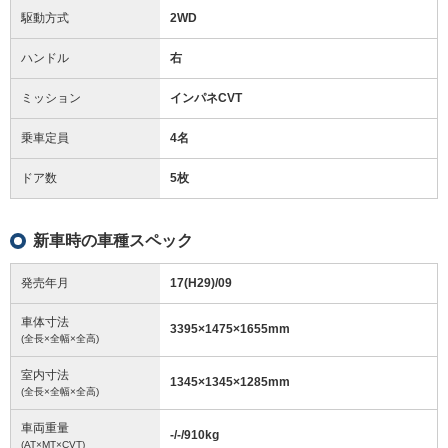
駆動方式
2WD
ハンドル
右
ミッション
インパネCVT
乗車定員
4名
ドア数
5枚
新車時の車種スペック
発売年月
17(H29)/09
車体寸法
3395
×
1475
×
1655
mm
(全長×全幅×全高)
室内寸法
1345
×
1345
×
1285
mm
(全長×全幅×全高)
車両重量
-/-/910
kg
(AT×MT×CVT)