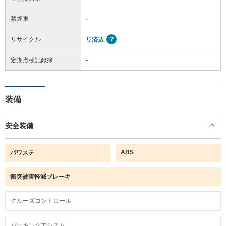
禁煙車
-
リサイクル
リ済込
定期点検記録簿
-
装備
安全装備
ABS
パワステ
衝突被害軽減ブレーキ
クルーズコントロール
パーキングアシスト