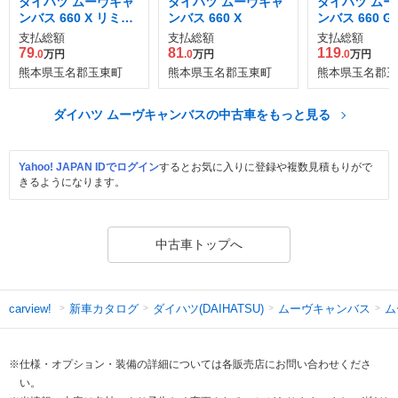
ダイハツ ムーヴキャ
ダイハツ ムーヴキャ
ダイハツ ムー
ンバス 660 X リミテ
ンバス 660 X
ンバス 660 G
ッド メイクアップ S
アップVS SAII
支払総額
支払総額
支払総額
AII
79
81
119
.0
万円
.0
万円
.0
万円
熊本県玉名郡玉東町
熊本県玉名郡玉東町
熊本県玉名郡玉
ダイハツ ムーヴキャンバスの中古車をもっと見る
Yahoo! JAPAN IDでログイン
するとお気に入りに登録や複数見積もりがで
きるようになります。
中古車トップへ
新車カタログ
ダイハツ(DAIHATSU)
ムーヴキャンバス
ム
carview!
※仕様・オプション・装備の詳細については各販売店にお問い合わせくださ
い。