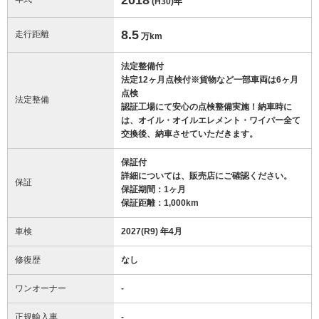
(H30)
年
8.5
走行距離
万km
法定整備付
法定12ヶ月点検付※貨物など一部車両は6ヶ月
点検
法定整備
認証工場にて安心の点検整備実施！納車時に
は、オイル・オイルエレメント・ワイパー全て
交換後、納車させていただきます。
保証付
詳細については、販売店にご確認ください。
保証
保証期間：1ヶ月
保証距離：1,000km
車検
2027(R9) 年4月
修復歴
なし
ワンオーナー
-
正規輸入車
-