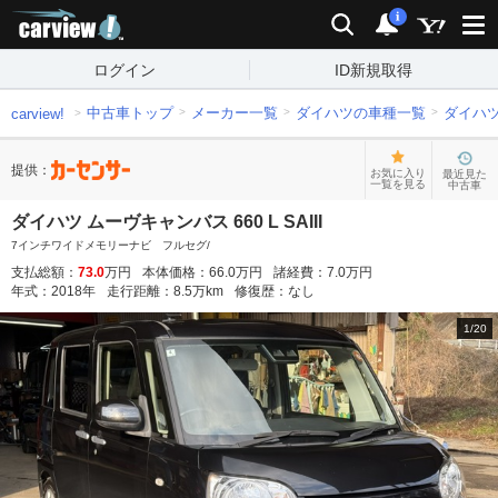
carview!
検索
通知
i
ログイン
ID新規取得
中古車トップ
メーカー一覧
ダイハツの車種一覧
ダイハ
carview!
提供：
お気に入り
最近見た
一覧を見る
中古車
ダイハツ ムーヴキャンバス 660 L SAIII
7インチワイドメモリーナビ フルセグ/
支払総額：
73.0
万円
本体価格：
66.0
万円
諸経費：
7.0
万円
年式：
2018
年
走行距離：
8.5
万km
修復歴：
なし
1
/
20