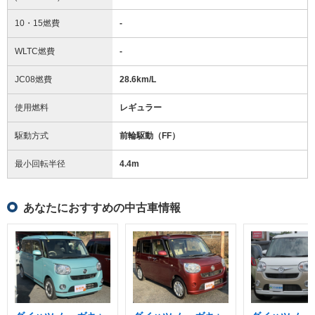
10・15燃費
-
WLTC燃費
-
JC08燃費
28.6km/L
使用燃料
レギュラー
駆動方式
前輪駆動（FF）
最小回転半径
4.4
m
あなたにおすすめの中古車情報