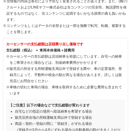
※当情報の内容は各社により予告なく変更されることがあります。また、(株)リ
クルートおよびLINEヤフー株式会社は当コンテンツの完全性、無誤謬性を保
証するものではなく、当コンテンツに起因するいかなる損害の責も負いかね
ます。
※コンテンツもしくはデータの全部または一部を無断で転写、転載、複製する
ことを禁じます。
カーセンサーの支払総額は店頭乗り出し価格です
支払総額（税込） ＝ 車両本体価格＋諸費用
※カーセンサーの支払総額は店頭納車を前提にしています。自宅への納車
をご希望された場合などは、別途納車費用がかかります
※販売店の所在する所轄運輸支局以外で登録する際や、車の定置場所、登
録月によって、手数料や税金の額が異なる場合があります。詳しくは販
売店にお問合せください
※車検の切れた車両の場合、車検を取得するために必要な費用も含まれて
います
【ご注意】以下の場合などで支払総額が変わります
自宅などの指定の場所へ陸送納車を希望する場合
販売店所在地の所轄運輸支局以外で登録する場合
商談～契約～登録の間に「登録月」がずれる場合
（登録月が3月から4月にずれる場合は自動車税の額が大きく上がり