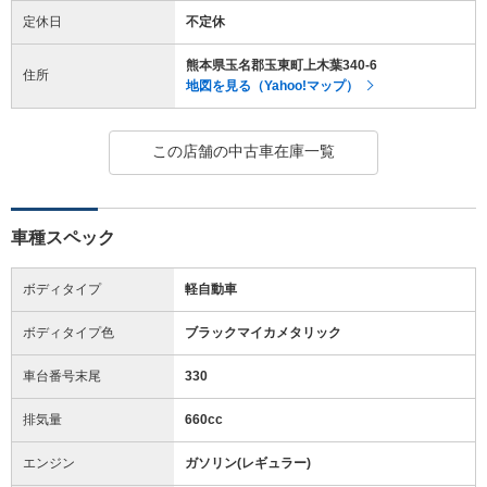
定休日
不定休
熊本県玉名郡玉東町上木葉340-6
住所
地図を見る（Yahoo!マップ）
この店舗の中古車在庫一覧
車種スペック
ボディタイプ
軽自動車
ボディタイプ色
ブラックマイカメタリック
車台番号末尾
330
排気量
660cc
エンジン
ガソリン(レギュラー)