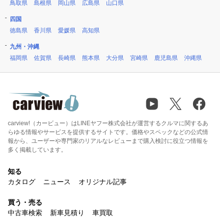
鳥取県
島根県
岡山県
広島県
山口県
四国
徳島県
香川県
愛媛県
高知県
九州・沖縄
福岡県
佐賀県
長崎県
熊本県
大分県
宮崎県
鹿児島県
沖縄県
carview!（カービュー）はLINEヤフー株式会社が運営するクルマに関するあ
らゆる情報やサービスを提供するサイトです。価格やスペックなどの公式情
報から、ユーザーや専門家のリアルなレビューまで購入検討に役立つ情報を
多く掲載しています。
知る
カタログ
ニュース
オリジナル記事
買う・売る
中古車検索
新車見積り
車買取