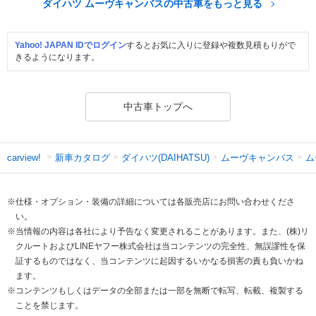
ダイハツ ムーヴキャンバスの中古車をもっと見る
Yahoo! JAPAN IDでログイン
するとお気に入りに登録や複数見積もりがで
きるようになります。
中古車トップへ
新車カタログ
ダイハツ(DAIHATSU)
ムーヴキャンバス
ム
carview!
※仕様・オプション・装備の詳細については各販売店にお問い合わせくださ
い。
※当情報の内容は各社により予告なく変更されることがあります。また、(株)リ
クルートおよびLINEヤフー株式会社は当コンテンツの完全性、無誤謬性を保
証するものではなく、当コンテンツに起因するいかなる損害の責も負いかね
ます。
※コンテンツもしくはデータの全部または一部を無断で転写、転載、複製する
ことを禁じます。