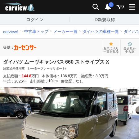
carview!
検索
通知
i
ログイン
ID新規取得
中古車トップ
メーカー一覧
ダイハツの車種一覧
ダイハ
carview!
提供：
お気に入り
最近見た
一覧を見る
中古車
ダイハツ ムーヴキャンバス 660 ストライプス X
届出済未使用車 レーダーブレーキサポート/
支払総額：
144.8
万円
本体価格：
136.8
万円
諸経費：
8.0
万円
10
km
年式：
2025
年
走行距離：
修復歴：
なし
1
/
25