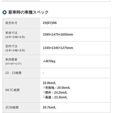
新車時の車種スペック
発売年月
25(R7)/06
車体寸法
3395
×
1475
×
1655
mm
(全長×全幅×全高)
室内寸法
1345
×
1345
×
1275
mm
(全長×全幅×全高)
車両重量
-/-/870
kg
(AT×MT×CVT)
10・15燃費
-
22.9km/L
└市街地：20.5km/L
WLTC燃費
└郊外：24.2km/L
└高速：23.3km/L
JC08燃費
25.7km/L