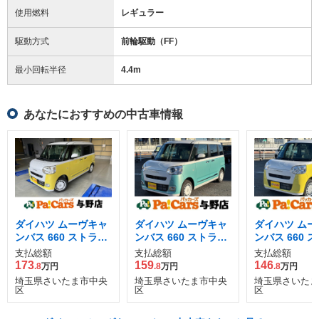
使用燃料
レギュラー
駆動方式
前輪駆動（FF）
最小回転半径
4.4
m
あなたにおすすめの中古車情報
ダイハツ ムーヴキャ
ダイハツ ムーヴキャ
ダイハツ ムー
ンバス 660 ストライ
ンバス 660 ストライ
ンバス 660 
プス G
プス G
プス X
支払総額
支払総額
支払総額
173
159
146
.8
万円
.8
万円
.8
万円
埼玉県さいたま市中央
埼玉県さいたま市中央
埼玉県さいたま
区
区
区