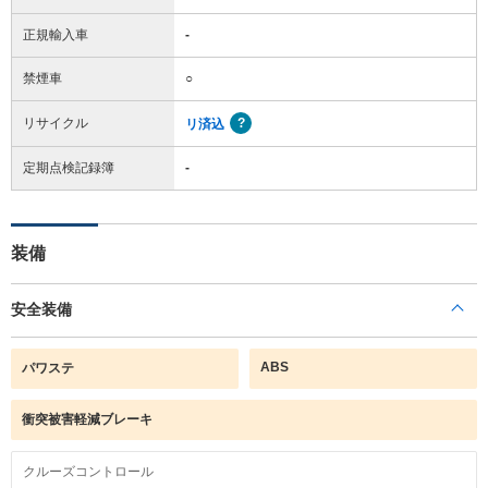
正規輸入車
-
禁煙車
○
リサイクル
リ済込
定期点検記録簿
-
装備
安全装備
ABS
パワステ
衝突被害軽減ブレーキ
クルーズコントロール