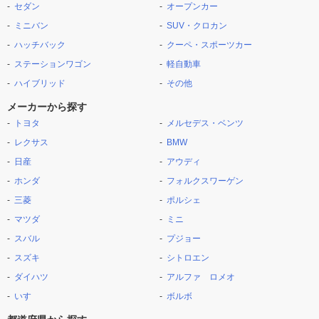
セダン
オープンカー
ミニバン
SUV・クロカン
ハッチバック
クーペ・スポーツカー
ステーションワゴン
軽自動車
ハイブリッド
その他
メーカーから探す
トヨタ
メルセデス・ベンツ
レクサス
BMW
日産
アウディ
ホンダ
フォルクスワーゲン
三菱
ポルシェ
マツダ
ミニ
スバル
プジョー
スズキ
シトロエン
ダイハツ
アルファ ロメオ
いすゞ
ボルボ