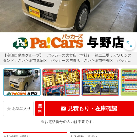
【高須自動車グループ】 パッカーズ大宮店（本社）：第二工場：ガソリンス
タンド：さいたま市見沼区 パッカーズ与野店：さいたま市中央区 パッカー
ズ岩槻店：岩槻鈑金工場：さいた...
無
見積もり・在庫確認
料
※お電話番号の入力は不要です。
支払総額（税込）
本体価格（税込）