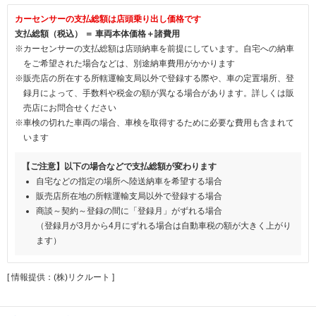
カーセンサーの支払総額は店頭乗り出し価格です
支払総額（税込） ＝ 車両本体価格＋諸費用
※カーセンサーの支払総額は店頭納車を前提にしています。自宅への納車
をご希望された場合などは、別途納車費用がかかります
※販売店の所在する所轄運輸支局以外で登録する際や、車の定置場所、登
録月によって、手数料や税金の額が異なる場合があります。詳しくは販
売店にお問合せください
※車検の切れた車両の場合、車検を取得するために必要な費用も含まれて
います
【ご注意】以下の場合などで支払総額が変わります
自宅などの指定の場所へ陸送納車を希望する場合
販売店所在地の所轄運輸支局以外で登録する場合
商談～契約～登録の間に「登録月」がずれる場合
（登録月が3月から4月にずれる場合は自動車税の額が大きく上がり
ます）
[ 情報提供：(株)リクルート ]