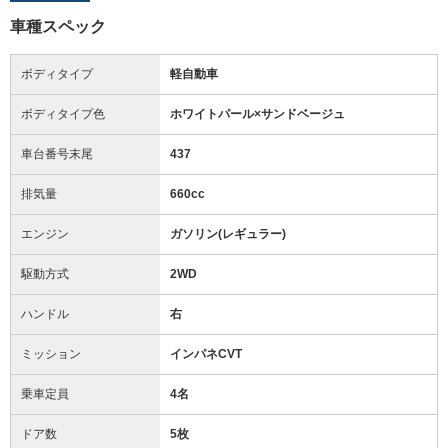
車種スペック
ボディタイプ
軽自動車
ボディタイプ色
ホワイトパール×サンドベージュ
車台番号末尾
437
排気量
660cc
エンジン
ガソリン(レギュラー)
駆動方式
2WD
ハンドル
右
ミッション
インパネCVT
乗車定員
4名
ドア数
5枚