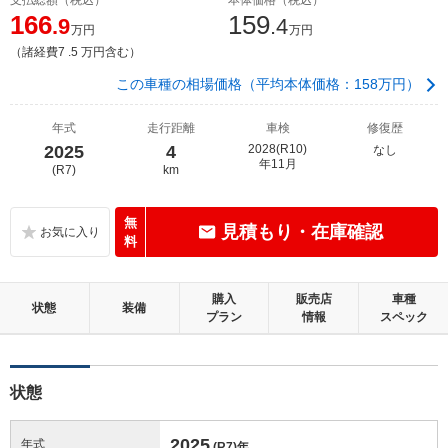
166
159
.9
.4
万円
万円
（諸経費7 .5 万円含む）
この車種の相場価格（平均本体価格：158万円）
年式
走行距離
車検
修復歴
2025
4
2028(R10)
なし
年11月
(R7)
km
無
見積もり・在庫確認
料
購入
販売店
車種
状態
装備
プラン
情報
スペック
状態
2025
年式
(R7)
年