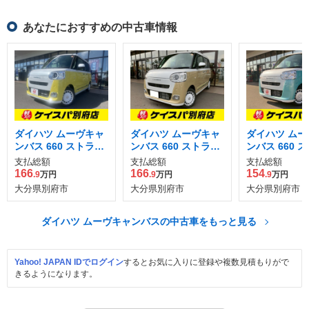
あなたにおすすめの中古車情報
ダイハツ ムーヴキャ
ダイハツ ムーヴキャ
ダイハツ ムー
ンバス 660 ストライ
ンバス 660 ストライ
ンバス 660 
プス G
プス G
プス X
支払総額
支払総額
支払総額
166
166
154
.9
万円
.9
万円
.9
万円
大分県別府市
大分県別府市
大分県別府市
ダイハツ ムーヴキャンバスの中古車をもっと見る
Yahoo! JAPAN IDでログイン
するとお気に入りに登録や複数見積もりがで
きるようになります。