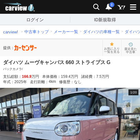
carview!
検索
通知
i
ログイン
ID新規取得
中古車トップ
メーカー一覧
ダイハツの車種一覧
ダイハ
carview!
提供：
お気に入り
最近見た
一覧を見る
中古車
ダイハツ ムーヴキャンバス 660 ストライプス G
バックカメラ/
支払総額：
166.9
万円
本体価格：
159.4
万円
諸経費：
7.5
万円
4
km
年式：
2025
年
走行距離：
修復歴：
なし
1
/
20