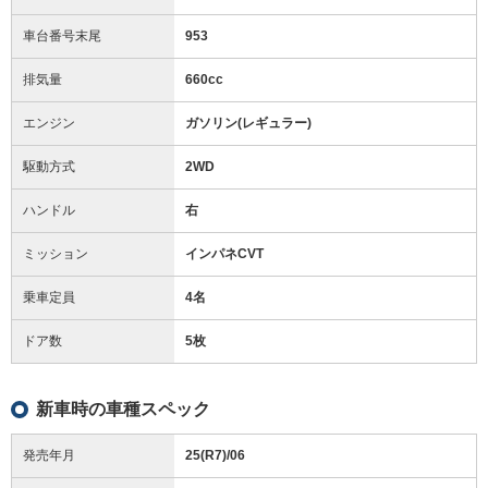
車台番号末尾
953
排気量
660cc
エンジン
ガソリン(レギュラー)
駆動方式
2WD
ハンドル
右
ミッション
インパネCVT
乗車定員
4名
ドア数
5枚
新車時の車種スペック
発売年月
25(R7)/06