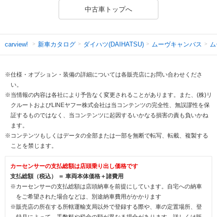
中古車トップへ
新車カタログ
ダイハツ(DAIHATSU)
ムーヴキャンバス
ム
carview!
※仕様・オプション・装備の詳細については各販売店にお問い合わせくださ
い。
※当情報の内容は各社により予告なく変更されることがあります。また、(株)リ
クルートおよびLINEヤフー株式会社は当コンテンツの完全性、無誤謬性を保
証するものではなく、当コンテンツに起因するいかなる損害の責も負いかね
ます。
※コンテンツもしくはデータの全部または一部を無断で転写、転載、複製する
ことを禁じます。
カーセンサーの支払総額は店頭乗り出し価格です
支払総額（税込） ＝ 車両本体価格＋諸費用
※カーセンサーの支払総額は店頭納車を前提にしています。自宅への納車
をご希望された場合などは、別途納車費用がかかります
※販売店の所在する所轄運輸支局以外で登録する際や、車の定置場所、登
録月によって、手数料や税金の額が異なる場合があります。詳しくは販