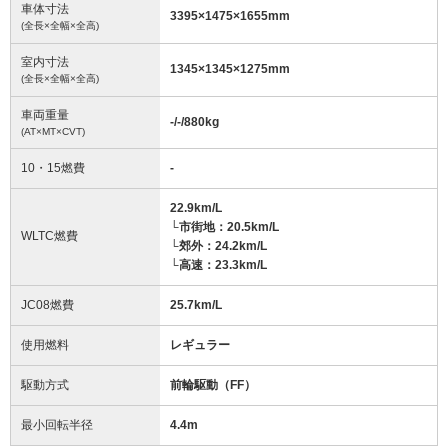
車体寸法
3395
×
1475
×
1655
mm
(全長×全幅×全高)
室内寸法
1345
×
1345
×
1275
mm
(全長×全幅×全高)
車両重量
-/-/880
kg
(AT×MT×CVT)
10・15燃費
-
22.9km/L
└市街地：20.5km/L
WLTC燃費
└郊外：24.2km/L
└高速：23.3km/L
JC08燃費
25.7km/L
使用燃料
レギュラー
駆動方式
前輪駆動（FF）
最小回転半径
4.4
m