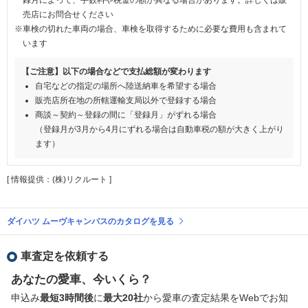
売店にお問合せください
※車検の切れた車両の場合、車検を取得するために必要な費用も含まれて
います
【ご注意】以下の場合などで支払総額が変わります
自宅などの指定の場所へ陸送納車を希望する場合
販売店所在地の所轄運輸支局以外で登録する場合
商談～契約～登録の間に「登録月」がずれる場合
（登録月が3月から4月にずれる場合は自動車税の額が大きく上がり
ます）
[ 情報提供：(株)リクルート ]
ダイハツ ムーヴキャンバスのカタログを見る
車査定を依頼する
あなたの愛車、今いくら？
申込み
最短3時間後
に
最大20社
から愛車の査定結果をWebでお知