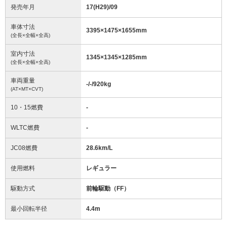
発売年月
17(H29)/09
車体寸法
3395
×
1475
×
1655
mm
(全長×全幅×全高)
室内寸法
1345
×
1345
×
1285
mm
(全長×全幅×全高)
車両重量
-/-/920
kg
(AT×MT×CVT)
10・15燃費
-
WLTC燃費
-
JC08燃費
28.6km/L
使用燃料
レギュラー
駆動方式
前輪駆動（FF）
最小回転半径
4.4
m