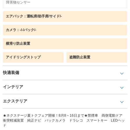
障害物センサー
エアバック：運転席/助手席/サイド/-
カメラ：-/-/バック/-
横滑り防止装置
アイドリングストップ
盗難防止装置
快適装備
インテリア
エクステリア
★ネクステージ夏トクフェア開催！8月8～16日まで★禁煙車 両側電動ドア
衝突軽減装置 純正ナビ バックカメラ ドラレコ スマートキー LEDヘッ
ド