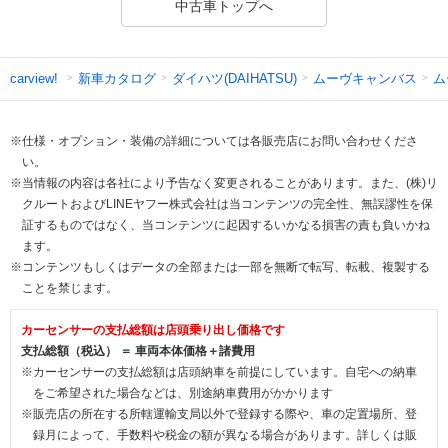
中古車トップへ
新車カタログ
ダイハツ(DAIHATSU)
ムーヴキャンバス
ム
carview!
※仕様・オプション・装備の詳細については各販売店にお問い合わせくださ
い。
※当情報の内容は各社により予告なく変更されることがあります。また、(株)リ
クルートおよびLINEヤフー株式会社は当コンテンツの完全性、無誤謬性を保
証するものではなく、当コンテンツに起因するいかなる損害の責も負いかね
ます。
※コンテンツもしくはデータの全部または一部を無断で転写、転載、複製する
ことを禁じます。
カーセンサーの支払総額は店頭乗り出し価格です
支払総額（税込） ＝ 車両本体価格＋諸費用
※カーセンサーの支払総額は店頭納車を前提にしています。自宅への納車
をご希望された場合などは、別途納車費用がかかります
※販売店の所在する所轄運輸支局以外で登録する際や、車の定置場所、登
録月によって、手数料や税金の額が異なる場合があります。詳しくは販