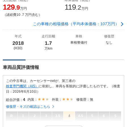
129
119
.9
.2
万円
万円
（諸経費10 .7 万円含む）
この車種の相場価格（平均本体価格：107万円）
年式
走行距離
車検
修復歴
2018
1.7
車検整備付
なし
(H30)
万km
車両品質評価情報
この中古車は、カーセンサーnetが、第三者の
検査専門機関（AIS）
に依頼し、車両を客観的に評価したものです。（検査
日：2026年6月10日）
4
内装：
外装：
修復歴：無
総合評価：
修復歴・キズの確認はこちら
R
1
2
3
3.5
4
4.5
5
6
S
4
総合評価：