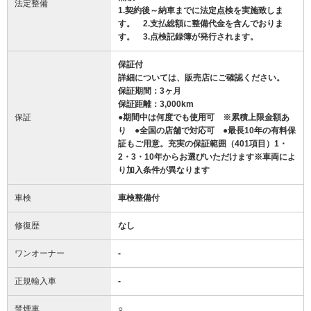
法定整備
1.契約後～納車までに法定点検を実施致しま
す。 2.支払総額に整備代金を含んでおりま
す。 3.点検記録簿が発行されます。
保証付
詳細については、販売店にご確認ください。
保証期間：3ヶ月
保証距離：3,000km
保証
●期間中は何度でも使用可 ※累積上限金額あ
り ●全国の店舗で対応可 ●最長10年の有料保
証もご用意。充実の保証範囲（401項目）1・
2・3・10年からお選びいただけます※車両によ
り加入条件が異なります
車検
車検整備付
修復歴
なし
ワンオーナー
-
正規輸入車
-
禁煙車
○