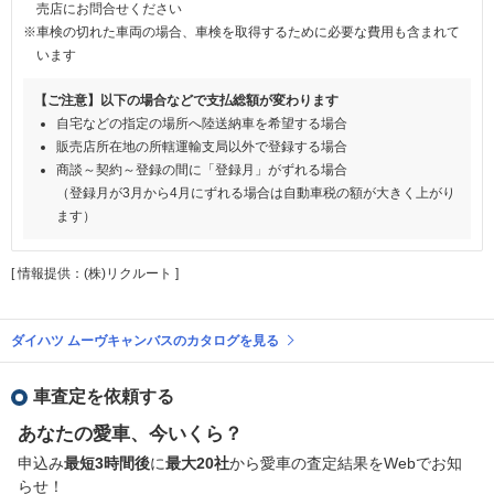
売店にお問合せください
※車検の切れた車両の場合、車検を取得するために必要な費用も含まれて
います
【ご注意】以下の場合などで支払総額が変わります
自宅などの指定の場所へ陸送納車を希望する場合
販売店所在地の所轄運輸支局以外で登録する場合
商談～契約～登録の間に「登録月」がずれる場合
（登録月が3月から4月にずれる場合は自動車税の額が大きく上がり
ます）
[ 情報提供：(株)リクルート ]
ダイハツ ムーヴキャンバスのカタログを見る
車査定を依頼する
あなたの愛車、今いくら？
申込み
最短3時間後
に
最大20社
から愛車の査定結果をWebでお知
らせ！