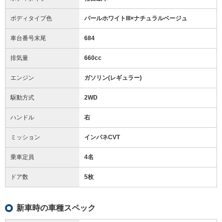
ボディタイプ色
パールホワイトIII×ナチュラルベージュ
車台番号末尾
684
排気量
660cc
エンジン
ガソリン(レギュラー)
駆動方式
2WD
ハンドル
右
ミッション
インパネCVT
乗車定員
4名
ドア数
5枚
新車時の車種スペック