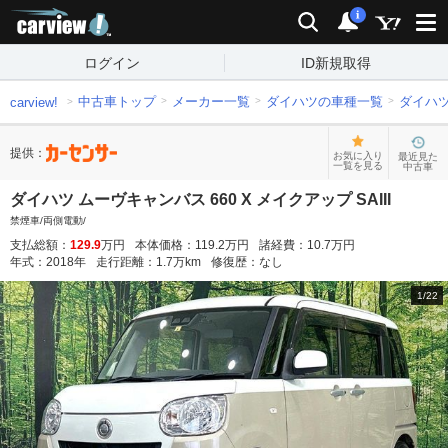
carview!
検索
通知
i
ログイン
ID新規取得
中古車トップ
メーカー一覧
ダイハツの車種一覧
ダイハ
carview!
提供：
お気に入り
最近見た
一覧を見る
中古車
ダイハツ ムーヴキャンバス 660 X メイクアップ SAIII
禁煙車/両側電動/
支払総額：
129.9
万円
本体価格：
119.2
万円
諸経費：
10.7
万円
年式：
2018
年
走行距離：
1.7
万km
修復歴：
なし
1
/
22