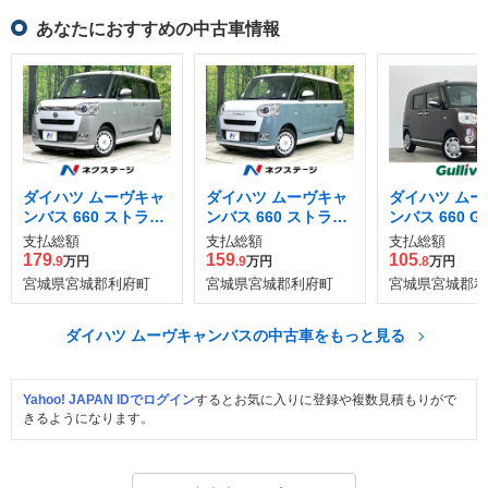
あなたにおすすめの中古車情報
ダイハツ ムーヴキャ
ダイハツ ムーヴキャ
ダイハツ ムー
ンバス 660 ストライ
ンバス 660 ストライ
ンバス 660 G
プス Gターボ ecoID
プス G
アップ SAIII
支払総額
支払総額
支払総額
LE非装着車
179
159
105
.9
万円
.9
万円
.8
万円
宮城県宮城郡利府町
宮城県宮城郡利府町
宮城県宮城郡利
ダイハツ ムーヴキャンバスの中古車をもっと見る
Yahoo! JAPAN IDでログイン
するとお気に入りに登録や複数見積もりがで
きるようになります。