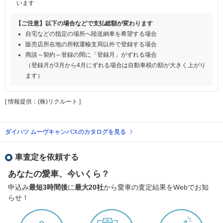
います
【ご注意】以下の場合などで支払総額が変わります
自宅などの指定の場所へ陸送納車を希望する場合
販売店所在地の所轄運輸支局以外で登録する場合
商談～契約～登録の間に「登録月」がずれる場合
（登録月が3月から4月にずれる場合は自動車税の額が大きく上がり
ます）
[ 情報提供：(株)リクルート ]
ダイハツ ムーヴキャンバスのカタログを見る
車査定を依頼する
あなたの愛車、今いくら？
申込み
最短3時間後
に
最大20社
から愛車の査定結果をWebでお知
らせ！