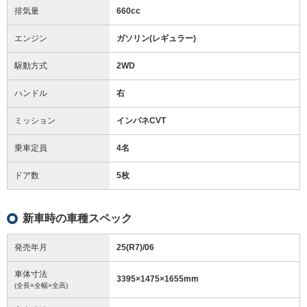
排気量
660cc
エンジン
ガソリン(レギュラー)
駆動方式
2WD
ハンドル
右
ミッション
インパネCVT
乗車定員
4名
ドア数
5枚
新車時の車種スペック
発売年月
25(R7)/06
車体寸法
3395
×
1475
×
1655
mm
(全長×全幅×全高)