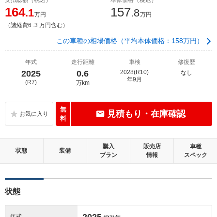
164
157
.1
.8
万円
万円
（諸経費6 .3 万円含む）
この車種の相場価格（平均本体価格：158万円）
年式
走行距離
車検
修復歴
2025
0.6
2028(R10)
なし
年9月
(R7)
万km
無
見積もり・在庫確認
料
購入
販売店
車種
状態
装備
プラン
情報
スペック
状態
2025
年式