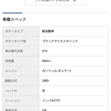
車種スペック
ボディタイプ
軽自動車
ボディタイプ色
ブラックマイカメタリック
車台番号末尾
074
排気量
660cc
エンジン
ガソリン(レギュラー)
駆動方式
2WD
ハンドル
右
ミッション
インパネCVT
乗車定員
4名