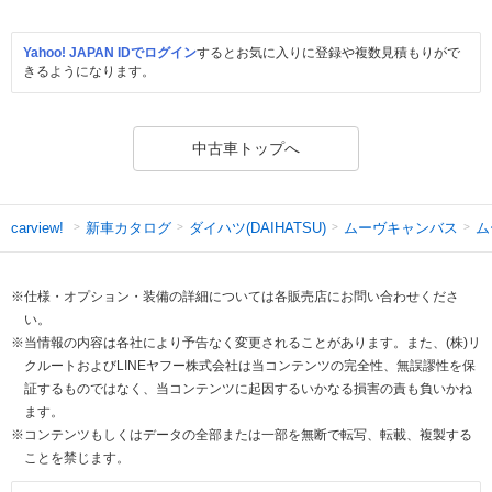
Yahoo! JAPAN IDでログイン
するとお気に入りに登録や複数見積もりがで
きるようになります。
中古車トップへ
新車カタログ
ダイハツ(DAIHATSU)
ムーヴキャンバス
ム
carview!
※仕様・オプション・装備の詳細については各販売店にお問い合わせくださ
い。
※当情報の内容は各社により予告なく変更されることがあります。また、(株)リ
クルートおよびLINEヤフー株式会社は当コンテンツの完全性、無誤謬性を保
証するものではなく、当コンテンツに起因するいかなる損害の責も負いかね
ます。
※コンテンツもしくはデータの全部または一部を無断で転写、転載、複製する
ことを禁じます。