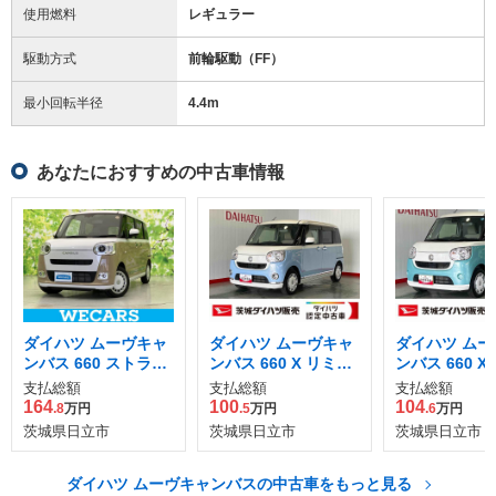
使用燃料
レギュラー
駆動方式
前輪駆動（FF）
最小回転半径
4.4
m
あなたにおすすめの中古車情報
ダイハツ ムーヴキャ
ダイハツ ムーヴキャ
ダイハツ ムー
ンバス 660 ストライ
ンバス 660 X リミテ
ンバス 660 X S
プス G
ッド メイクアップ S
支払総額
支払総額
支払総額
AII
164
100
104
.8
万円
.5
万円
.6
万円
茨城県日立市
茨城県日立市
茨城県日立市
ダイハツ ムーヴキャンバスの中古車をもっと見る