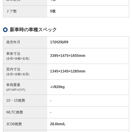
ドア数
5枚
新車時の車種スペック
発売年月
17(H29)/09
車体寸法
3395
×
1475
×
1655
mm
(全長×全幅×全高)
室内寸法
1345
×
1345
×
1285
mm
(全長×全幅×全高)
車両重量
-/-/920
kg
(AT×MT×CVT)
10・15燃費
-
WLTC燃費
-
JC08燃費
28.6km/L