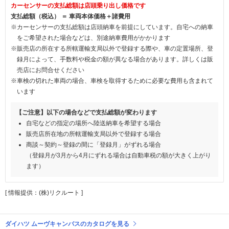
カーセンサーの支払総額は店頭乗り出し価格です
支払総額（税込） ＝ 車両本体価格＋諸費用
※カーセンサーの支払総額は店頭納車を前提にしています。自宅への納車
をご希望された場合などは、別途納車費用がかかります
※販売店の所在する所轄運輸支局以外で登録する際や、車の定置場所、登
録月によって、手数料や税金の額が異なる場合があります。詳しくは販
売店にお問合せください
※車検の切れた車両の場合、車検を取得するために必要な費用も含まれて
います
【ご注意】以下の場合などで支払総額が変わります
自宅などの指定の場所へ陸送納車を希望する場合
販売店所在地の所轄運輸支局以外で登録する場合
商談～契約～登録の間に「登録月」がずれる場合
（登録月が3月から4月にずれる場合は自動車税の額が大きく上がり
ます）
[ 情報提供：(株)リクルート ]
ダイハツ ムーヴキャンバスのカタログを見る