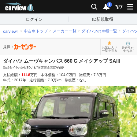
carview!
検索
通知
i
ログイン
ID新規取得
中古車トップ
メーカー一覧
ダイハツの車種一覧
ダイハ
carview!
提供：
お気に入り
最近見た
一覧を見る
中古車
ダイハツ ムーヴキャンバス 660 G メイクアップ SAIII
新品タイヤ/社外/SDナビ/衝突安全装置/両側/
支払総額：
111.8
万円
本体価格：
104.0
万円
諸経費：
7.8
万円
年式：
2017
年
走行距離：
7.0
万km
修復歴：
なし
1
/
20