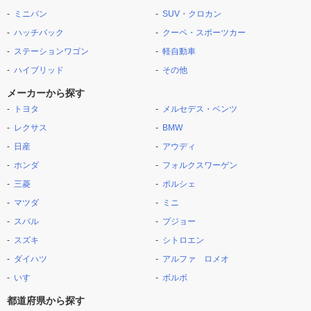
ミニバン
SUV・クロカン
ハッチバック
クーペ・スポーツカー
ステーションワゴン
軽自動車
ハイブリッド
その他
メーカーから探す
トヨタ
メルセデス・ベンツ
レクサス
BMW
日産
アウディ
ホンダ
フォルクスワーゲン
三菱
ポルシェ
マツダ
ミニ
スバル
プジョー
スズキ
シトロエン
ダイハツ
アルファ ロメオ
いすゞ
ボルボ
都道府県から探す