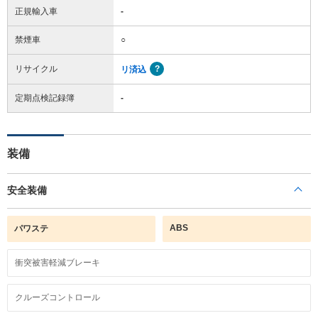
正規輸入車
-
禁煙車
○
リサイクル
リ済込
定期点検記録簿
-
装備
安全装備
ABS
パワステ
衝突被害軽減ブレーキ
クルーズコントロール