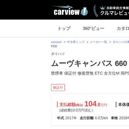
トップ
360°ビュー
カタ
carview!
中古車トップ
メーカー一覧
ダイハツの
PSD
ダイハツ
ムーヴキャンバス 660 
禁煙車 保証付 修復歴無 ETC 全方位M 両P
保証付
104
支払総額
.8
本体
万円
(税込)
（諸経費10.0万円含む）
年式
2017年
走行距離
6.0万km
車検
2028