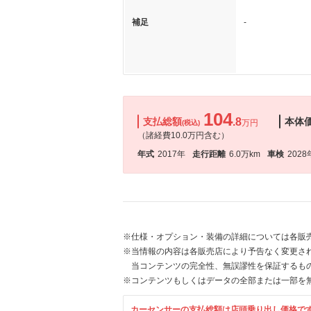
補足
-
104
支払総額
.8
本体
万円
(税込)
（諸経費10.0万円含む）
年式
2017年
走行距離
6.0万km
車検
2028
※仕様・オプション・装備の詳細については各販
※当情報の内容は各販売店により予告なく変更され
当コンテンツの完全性、無誤謬性を保証するも
※コンテンツもしくはデータの全部または一部を
カーセンサーの支払総額は店頭乗り出し価格で