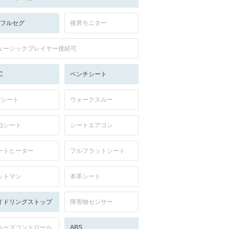
V:フルセグ
後席モニター
ュージックプレイヤー接続可
C
ベンチシート
列シート
ウォークスルー
動シート
シートエアコン
ートヒーター
フルフラットシート
ットマン
本革シート
イドリングストップ
障害物センサー
ルーズコントロール
ABS