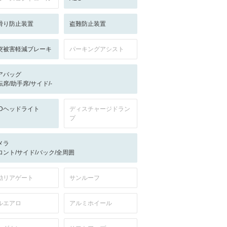
滑り防止装置
盗難防止装置
突被害軽減ブレーキ
パーキングアシスト
アバッグ
転席/助手席/サイド/-
EDヘッドライト
ディスチャージドラン
プ
メラ
ロント/サイド/バック/全周囲
動リアゲート
サンルーフ
ルエアロ
アルミホイール