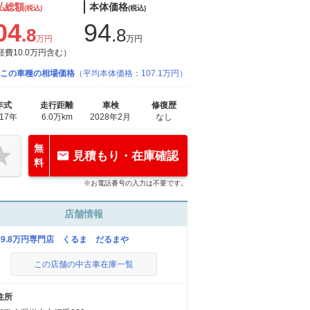
払総額
本体価格
(税込)
(税込)
04
94
.8
.8
万円
万円
経費10.0万円含む）
この車種の相場価格
（平均本体価格：107.1万円）
年式
走行距離
車検
修復歴
017年
6.0万km
2028年2月
なし
無
見積もり・在庫確認
料
※お電話番号の入力は不要です。
店舗情報
39.8万円専門店 くるま だるまや
この店舗の中古車在庫一覧
住所