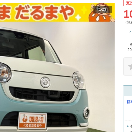
支
1
/
23
1
（諸
2
軽