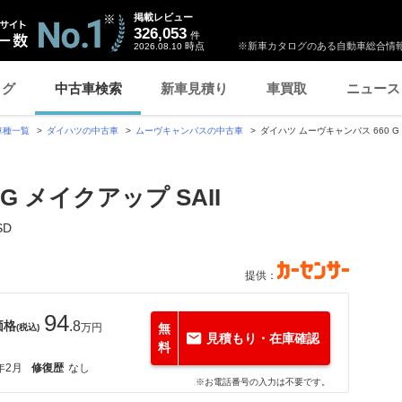
掲載レビュー
326,053
件
時点
※新車カタログのある自動車総合情報
2026.08.10
ログ
中古車検索
新車見積り
車買取
ニュース
車種一覧
ダイハツの中古車
ムーヴキャンバスの中古車
ダイハツ ムーヴキャンバス 660 G 
G メイクアップ SAII
SD
提供：
94
価格
.8
万円
無
(税込)
見積もり・在庫確認
料
年2月
修復歴
なし
※お電話番号の入力は不要です。