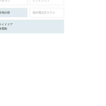
ーダウン
リフトアップ
冷地仕様
過給機設定モデル
ライドドア
側電動