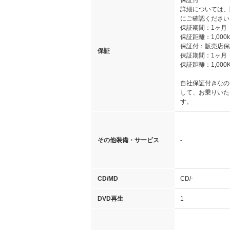
保証付
詳細については、
にご確認ください
保証期間：1ヶ月
保証距離：1,000
保証付：販売店保
保証
保証期間：1ヶ月
保証距離：1,000
自社保証付きなの
して、お乗りいた
す。
その他装備・サービス
-
CD/MD
CD/-
DVD再生
1