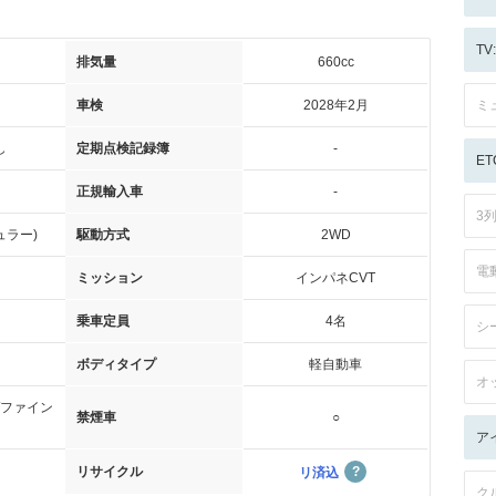
T
排気量
660cc
車検
2028年2月
ミ
し
定期点検記録簿
-
ET
正規輸入車
-
3
ュラー)
駆動方式
2WD
電
ミッション
インパネCVT
乗車定員
4名
シ
ボディタイプ
軽自動車
オ
/ファイン
禁煙車
○
ア
リサイクル
リ済込
ク