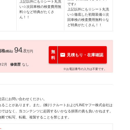
上記以外にも☆シート丸洗
です♪
い☆次回車検の検査費用無
上記以外にも☆シート丸洗
料☆など特典がたくさ
い☆徹底した初期装備☆次
ん！！
回車検の検査費用無料☆な
ど特典がたくさん！！
94
価格
.8
万円
無
(税込)
見積もり・在庫確認
料
年2月
修復歴
なし
※お電話番号の入力は不要です。
売店にお問い合わせください。
ることがあります。また、(株)リクルートおよびLINEヤフー株式会社は
のではなく、当コンテンツに起因するいかなる損害の責も負いかねます。
無断で転写、転載、複製することを禁じます。
す