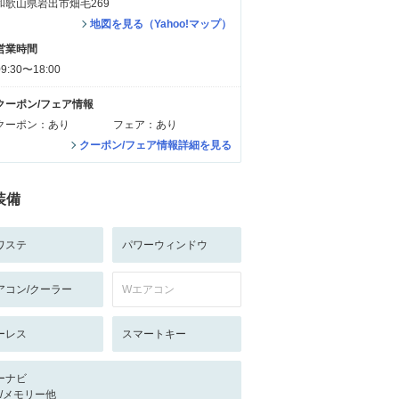
和歌山県岩出市畑毛269
地図を見る（Yahoo!マップ）
営業時間
09:30〜18:00
クーポン/フェア情報
クーポン：あり
フェア：あり
クーポン/フェア情報詳細を見る
装備
ワステ
パワーウィンドウ
アコン/クーラー
Wエアコン
ーレス
スマートキー
ーナビ
-/-/メモリー他