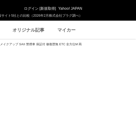
ログイン
[
新規取得
]
Yahoo! JAPAN
サイト5社との比較（2026年2月株式会社プラグ調べ）
オリジナル記事
マイカー
メイクアップ SAII 禁煙車 保証付 修復歴無 ETC 全方位M 両