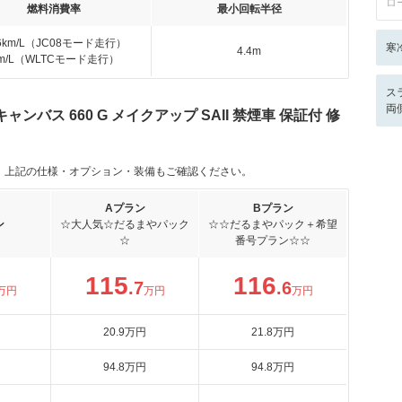
ロ
燃料消費率
最小回転半径
.6km/L（JC08モード走行）
寒
4.4m
km/L（WLTCモード走行）
ス
両
バス 660 G メイクアップ SAII 禁煙車 保証付 修
。上記の仕様・オプション・装備もご確認ください。
Aプラン
Bプラン
ン
☆大人気☆だるまやパック
☆☆だるまやパック＋希望
☆
番号プラン☆☆
115
116
.7
.6
万円
万円
万円
20
.9
万円
21
.8
万円
94
.8
万円
94
.8
万円