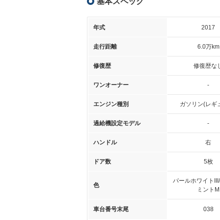
基本スペック
年式
2017
走行距離
6.0万km
修復歴
修復歴な
ワンオーナー
-
エンジン種別
ガソリン(レギ
過給機設定モデル
-
ハンドル
右
ドア数
5枚
パールホワイトIII
色
ミントM
車台番号末尾
038