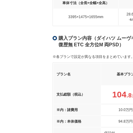
車体寸法（全長×全幅×全高）
28
3395×1475×1655mm
-
購入プラン内容（ダイハツ ムーヴキャン
復歴無 ETC 全方位M 両PSD）
※各プランで設定が異なる項目をまとめています
プラン名
基本プラ
104
.8
支払総額（税込）
※内：諸費用
10
.0
万円
※内：本体価格
94
.8
万円