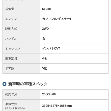
排気量
660cc
エンジン
ガソリン(レギュラー)
駆動方式
2WD
ハンドル
右
ミッション
インパネCVT
乗車定員
4名
ドア数
5枚
新車時の車種スペック
発売年月
25(R7)/06
車体寸法
3395
×
1475
×
1655
mm
(全長×全幅×全高)