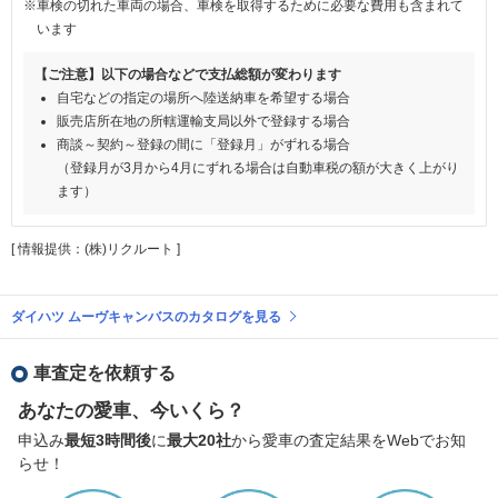
※車検の切れた車両の場合、車検を取得するために必要な費用も含まれて
います
【ご注意】以下の場合などで支払総額が変わります
自宅などの指定の場所へ陸送納車を希望する場合
販売店所在地の所轄運輸支局以外で登録する場合
商談～契約～登録の間に「登録月」がずれる場合
（登録月が3月から4月にずれる場合は自動車税の額が大きく上がり
ます）
[ 情報提供：(株)リクルート ]
ダイハツ ムーヴキャンバスのカタログを見る
車査定を依頼する
あなたの愛車、今いくら？
申込み
最短3時間後
に
最大20社
から愛車の査定結果をWebでお知
らせ！