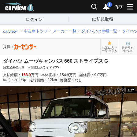
carview!
検索
通知
i
ログイン
ID新規取得
中古車トップ
メーカー一覧
ダイハツの車種一覧
ダイハ
carview!
提供：
お気に入り
最近見た
一覧を見る
中古車
ダイハツ ムーヴキャンバス 660 ストライプス G
届出済未使用車 両側電動スライドドア/
支払総額：
163.9
万円
本体価格：
154.9
万円
諸経費：
9.0
万円
12
km
年式：
2025
年
走行距離：
修復歴：
なし
1
/
27