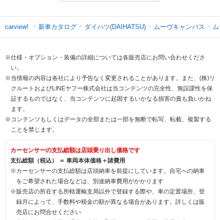
新車カタログ
ダイハツ(DAIHATSU)
ムーヴキャンバス
ム
carview!
※仕様・オプション・装備の詳細については各販売店にお問い合わせくださ
い。
※当情報の内容は各社により予告なく変更されることがあります。また、(株)リ
クルートおよびLINEヤフー株式会社は当コンテンツの完全性、無誤謬性を保
証するものではなく、当コンテンツに起因するいかなる損害の責も負いかね
ます。
※コンテンツもしくはデータの全部または一部を無断で転写、転載、複製する
ことを禁じます。
カーセンサーの支払総額は店頭乗り出し価格です
支払総額（税込） ＝ 車両本体価格＋諸費用
※カーセンサーの支払総額は店頭納車を前提にしています。自宅への納車
をご希望された場合などは、別途納車費用がかかります
※販売店の所在する所轄運輸支局以外で登録する際や、車の定置場所、登
録月によって、手数料や税金の額が異なる場合があります。詳しくは販
売店にお問合せください