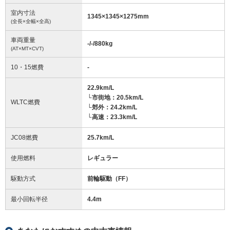
室内寸法
1345
×
1345
×
1275
mm
(全長×全幅×全高)
車両重量
-/-/880
kg
(AT×MT×CVT)
10・15燃費
-
22.9km/L
└市街地：20.5km/L
WLTC燃費
└郊外：24.2km/L
└高速：23.3km/L
JC08燃費
25.7km/L
使用燃料
レギュラー
駆動方式
前輪駆動（FF）
最小回転半径
4.4
m