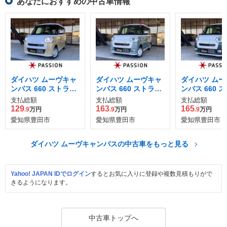
あなたにおすすめの中古車情報
ダイハツ ムーヴキャ
ダイハツ ムーヴキャ
ダイハツ ムー
ンバス 660 ストライ
ンバス 660 ストライ
ンバス 660 
プス X
プス G
プス G
支払総額
支払総額
支払総額
129
163
165
.9
万円
.9
万円
.9
万円
愛知県豊田市
愛知県豊田市
愛知県豊田市
ダイハツ ムーヴキャンバスの中古車をもっと見る
Yahoo! JAPAN IDでログイン
するとお気に入りに登録や複数見積もりがで
きるようになります。
中古車トップへ