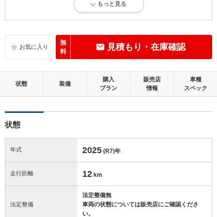
もっと見る
新車登録後12ヶ月未満、走行距離1万km以下で、内外装にダメージがな
い、とても綺麗な状態です。
内装：
無
見積もり・在庫確認
無キズ、もしくは傷みや汚れなどがほぼない、とても綺麗な状態です。
料
外装：
購入
販売店
車種
無キズ、もしくはキズやヘコミなどがほぼない、とても綺麗な状態で
状態
装備
プラン
情報
スペック
す。
修復歴：無
状態
この中古車の「車両品質評価書」を見る
2025
年式
(R7)
年
12
走行距離
km
法定整備無
法定整備
車両の状態については販売店にご確認くださ
い。