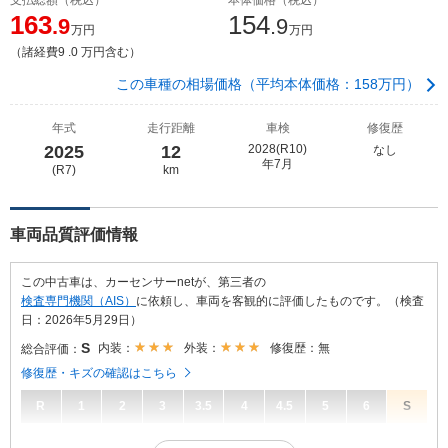
163
154
.9
.9
万円
万円
（諸経費9 .0 万円含む）
この車種の相場価格（平均本体価格：158万円）
年式
走行距離
車検
修復歴
2025
12
2028(R10)
なし
年7月
(R7)
km
車両品質評価情報
この中古車は、カーセンサーnetが、第三者の
検査専門機関（AIS）
に依頼し、車両を客観的に評価したものです。（検査
日：2026年5月29日）
S
内装：
外装：
修復歴：無
総合評価：
修復歴・キズの確認はこちら
R
1
2
3
3.5
4
4.5
5
6
S
S
総合評価：